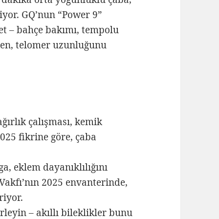
kiyor. GQ’nun “Power 9”
et – bahçe bakımı, tempolu
rken, telomer uzunluğunu
ğırlık çalışması, kemik
025 fikrine göre, çaba
, eklem dayanıklılığını
Vakfı’nın 2025 envanterinde,
riyor.
eyin – akıllı bileklikler bunu