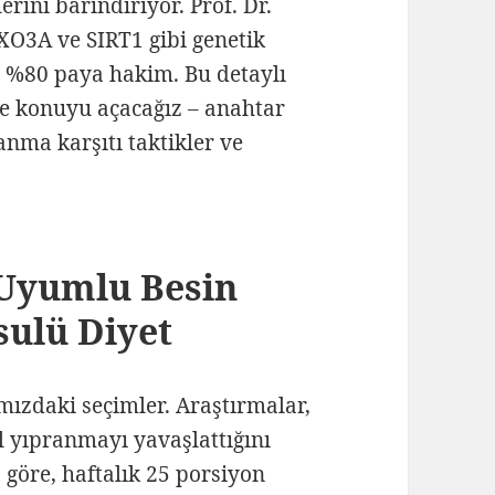
rini barındırıyor. Prof. Dr.
XO3A ve SIRT1 gibi genetik
mi %80 paya hakim. Bu detaylı
le konuyu açacağız – anahtar
nma karşıtı taktikler ve
 Uyumlu Besin
sulü Diyet
mızdaki seçimler. Araştırmalar,
el yıpranmayı yavaşlattığını
göre, haftalık 25 porsiyon