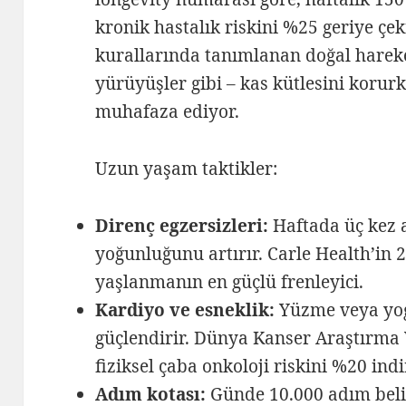
kronik hastalık riskini %25 geriye çe
kurallarında tanımlanan doğal harek
yürüyüşler gibi – kas kütlesini koru
muhafaza ediyor.
Uzun yaşam taktikler:
Direnç egzersizleri:
Haftada üç kez a
yoğunluğunu artırır. Carle Health’in 2
yaşlanmanın en güçlü frenleyici.
Kardiyo ve esneklik:
Yüzme veya yoga
güçlendirir. Dünya Kanser Araştırma 
fiziksel çaba onkoloji riskini %20 indi
Adım kotası:
Günde 10.000 adım belirl