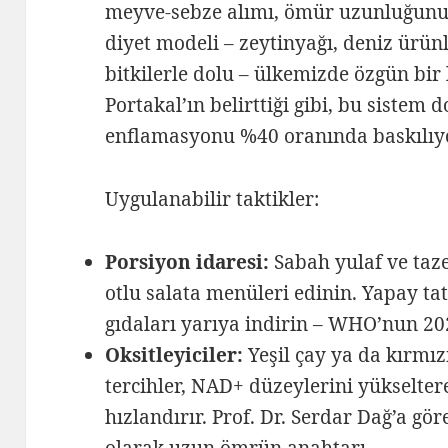
meyve-sebze alımı, ömür uzunluğunu 2
diyet modeli – zeytinyağı, deniz ürün
bitkilerle dolu – ülkemizde özgün bir
Portakal’ın belirttiği gibi, bu sistem 
enflamasyonu %40 oranında baskılıy
Uygulanabilir taktikler:
Porsiyon idaresi:
Sabah yulaf ve taz
otlu salata menüleri edinin. Yapay ta
gıdaları yarıya indirin – WHO’nun 202
Oksitleyiciler:
Yeşil çay ya da kırmız
tercihler, NAD+ düzeylerini yükselte
hızlandırır. Prof. Dr. Serdar Dağ’a gö
olarak uzun ömrün anahtarı.