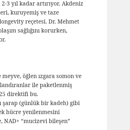
-3 yıl kadar artırıyor. Akdeniz
leri, kuruyemiş ve taze
 longevity reçetesi. Dr. Mehmet
dolaşım sağlığını korurken,
or.
e meyve, öğlen ızgara somon ve
tlandıranlar ile paketlenmiş
5 direktifi bu.
ı şarap (günlük bir kadeh) gibi
rek hücre yenilenmesini
re, NAD+ “mucizevi bileşen”