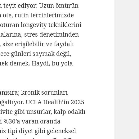
u teyit ediyor: Uzun ömürün
 öte, rutin tercihlerimizde
 oturan longevity tekniklerini
alarına, stres denetiminden
size erişilebilir ve faydalı
ece günleri saymak değil,
emek demek. Haydi, bu yola
nısıra; kronik sorunları
oğaltıyor. UCLA Health’in 2025
ivite gibi unsurlar, kalp odaklı
ini %30’a varan oranda
z tipi diyet gibi geleneksel