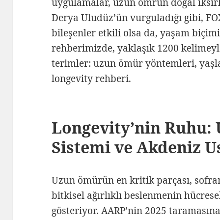
uygulamalar, uzun ömrün doğal iksirle
Derya Uludüz’ün vurguladığı gibi, FO
bileşenler etkili olsa da, yaşam biçi
rehberimizde, yaklaşık 1200 kelimey
terimler: uzun ömür yöntemleri, yaşla
longevity rehberi.
Longevity’nin Ruhu:
Sistemi ve Akdeniz U
Uzun ömürün en kritik parçası, sofra
bitkisel ağırlıklı beslenmenin hücres
gösteriyor. AARP’nin 2025 taramasına 