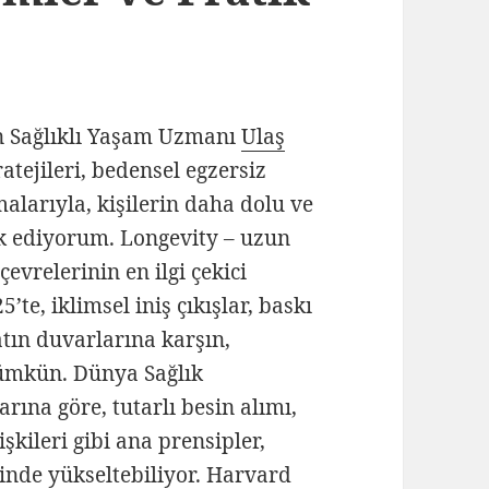
n Sağlıklı Yaşam Uzmanı
Ulaş
ratejileri, bedensel egzersiz
alarıyla, kişilerin daha dolu ve
k ediyorum. Longevity – uzun
evrelerinin en ilgi çekici
’te, iklimsel iniş çıkışlar, baskı
tın duvarlarına karşın,
mkün. Dünya Sağlık
ına göre, tutarlı besin alımı,
işkileri gibi ana prensipler,
inde yükseltebiliyor. Harvard