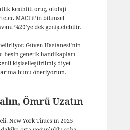
lik kesintili oruç, otofaji
eler. MACFit’in bilimsel
vanı %20’ye dek genişletebilir.
belirliyor. Güven Hastanesi’nin
lu besin genetik handikapları
enli kişiselleştirilmiş diyet
nlarıma bunu öneriyorum.
Kalın, Ömrü Uzatın
geli. New York Times’ın 2025
0 dakika orta yoğunluklu çaba,