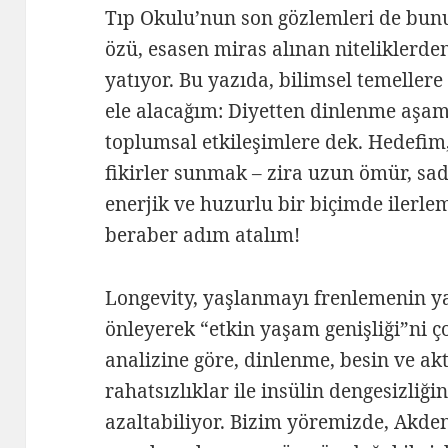
Tıp Okulu’nun son gözlemleri de bun
özü, esasen miras alınan niteliklerden
yatıyor. Bu yazıda, bilimsel temellere
ele alacağım: Diyetten dinlenme aşam
toplumsal etkileşimlere dek. Hedefim, 
fikirler sunmak – zira uzun ömür, sad
enerjik ve huzurlu bir biçimde ilerl
beraber adım atalım!
Longevity, yaşlanmayı frenlemenin ya
önleyerek “etkin yaşam genişliği”ni ç
analizine göre, dinlenme, besin ve akt
rahatsızlıklar ile insülin dengesizliğ
azaltabiliyor. Bizim yöremizde, Akdeni