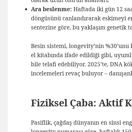
Ara beslenme:
Haftada iki gün 12 saat
döngüsünü canlandırarak eskimeyi ert
sentezine göre, bu yaklaşım genetik ta
Besin sistemi, longevity’nin %30’unu 
el kitabında ifade edildiği gibi, uyum
bile telafi edebiliyor. 2025’te, DNA kök
incelemeleri revaç buluyor – danışa
Fiziksel Çaba: Aktif 
Pasiflik, çağdaş dünyanın en sinsi en
longevity numarası göre, haftalık 15