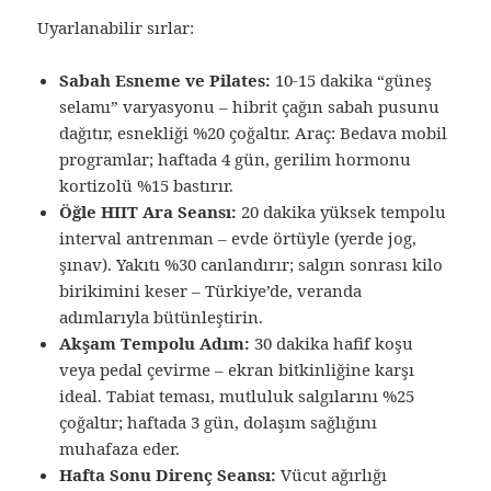
Uyarlanabilir sırlar:
Sabah Esneme ve Pilates:
10-15 dakika “güneş
selamı” varyasyonu – hibrit çağın sabah pusunu
dağıtır, esnekliği %20 çoğaltır. Araç: Bedava mobil
programlar; haftada 4 gün, gerilim hormonu
kortizolü %15 bastırır.
Öğle HIIT Ara Seansı:
20 dakika yüksek tempolu
interval antrenman – evde örtüyle (yerde jog,
şınav). Yakıtı %30 canlandırır; salgın sonrası kilo
birikimini keser – Türkiye’de, veranda
adımlarıyla bütünleştirin.
Akşam Tempolu Adım:
30 dakika hafif koşu
veya pedal çevirme – ekran bitkinliğine karşı
ideal. Tabiat teması, mutluluk salgılarını %25
çoğaltır; haftada 3 gün, dolaşım sağlığını
muhafaza eder.
Hafta Sonu Direnç Seansı:
Vücut ağırlığı