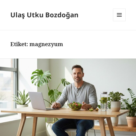
Ulaş Utku Bozdoğan
MENÜ
VE
BILEŞENLER
Etiket:
magnezyum