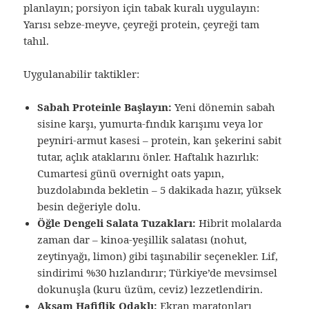
planlayın; porsiyon için tabak kuralı uygulayın:
Yarısı sebze-meyve, çeyreği protein, çeyreği tam
tahıl.
Uygulanabilir taktikler:
Sabah Proteinle Başlayın:
Yeni dönemin sabah
sisine karşı, yumurta-fındık karışımı veya lor
peyniri-armut kasesi – protein, kan şekerini sabit
tutar, açlık ataklarını önler. Haftalık hazırlık:
Cumartesi günü overnight oats yapın,
buzdolabında bekletin – 5 dakikada hazır, yüksek
besin değeriyle dolu.
Öğle Dengeli Salata Tuzakları:
Hibrit molalarda
zaman dar – kinoa-yeşillik salatası (nohut,
zeytinyağı, limon) gibi taşınabilir seçenekler. Lif,
sindirimi %30 hızlandırır; Türkiye’de mevsimsel
dokunuşla (kuru üzüm, ceviz) lezzetlendirin.
Akşam Hafiflik Odaklı:
Ekran maratonları