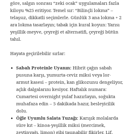
göre, salgın sonrası “zeki ocak” uygulamaları fazla
kiloyu %25 eritiyor. Temel sır: “Bilinçli lokma” –
telaşsız, dikkatli seçimlerle. Günlük 3 ana lokma + 2
ara lokma tasarlayın; tabak için kural koyun: Yarısı
yeşillik-meyve, çeyreği et alternatifi, çeyreği bütün
tahıl.
Hayata geçirilebilir sırlar:
Sabah Proteinle Uyanın:
Hibrit çağın sabah
pusuna karşı, yumurta-ceviz miksi veya lor-
armut kasesi – protein, kan glikozunu dengeliyor,
açlık dalgalarını kesiyor. Haftalık numara:
Cumartesi overnight yulaf hazırlayın, soğukta
muhafaza edin – 5 dakikada hazır, besleyicilik
dolu.
Öğle Uyumlu Salata Tuzağı:
Karışık molalarda
süre kıt – kinoa-yeşillik miksi (mercimek,
zeytinyağı, limon) gibi taşınabilir fikirler. Lif,