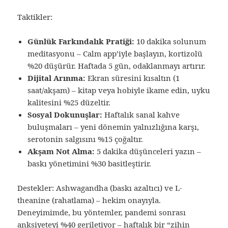
Taktikler:
Günlük Farkındalık Pratiği:
10 dakika solunum
meditasyonu – Calm app’iyle başlayın, kortizolü
%20 düşürür. Haftada 5 gün, odaklanmayı artırır.
Dijital Arınma:
Ekran süresini kısaltın (1
saat/akşam) – kitap veya hobiyle ikame edin, uyku
kalitesini %25 düzeltir.
Sosyal Dokunuşlar:
Haftalık sanal kahve
buluşmaları – yeni dönemin yalnızlığına karşı,
serotonin salgısını %15 çoğaltır.
Akşam Not Alma:
5 dakika düşünceleri yazın –
baskı yönetimini %30 basitleştirir.
Destekler: Ashwagandha (baskı azaltıcı) ve L-
theanine (rahatlama) – hekim onayıyla.
Deneyimimde, bu yöntemler, pandemi sonrası
anksiyeteyi %40 geriletiyor – haftalık bir “zihin