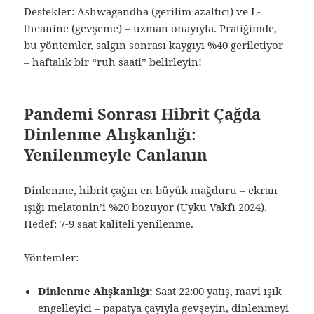
Destekler: Ashwagandha (gerilim azaltıcı) ve L-
theanine (gevşeme) – uzman onayıyla. Pratiğimde,
bu yöntemler, salgın sonrası kaygıyı %40 geriletiyor
– haftalık bir “ruh saati” belirleyin!
Pandemi Sonrası Hibrit Çağda
Dinlenme Alışkanlığı:
Yenilenmeyle Canlanın
Dinlenme, hibrit çağın en büyük mağduru – ekran
ışığı melatonin’i %20 bozuyor (Uyku Vakfı 2024).
Hedef: 7-9 saat kaliteli yenilenme.
Yöntemler:
Dinlenme Alışkanlığı:
Saat 22:00 yatış, mavi ışık
engelleyici – papatya çayıyla gevşeyin, dinlenmeyi