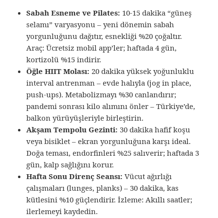
Sabah Esneme ve Pilates:
10-15 dakika “güneş
selamı” varyasyonu – yeni dönemin sabah
yorgunluğunu dağıtır, esnekliği %20 çoğaltır.
Araç: Ücretsiz mobil app’ler; haftada 4 gün,
kortizolü %15 indirir.
Öğle HIIT Molası:
20 dakika yüksek yoğunluklu
interval antrenman – evde halıyla (jog in place,
push-ups). Metabolizmayı %30 canlandırır;
pandemi sonrası kilo alımını önler – Türkiye’de,
balkon yürüyüşleriyle birleştirin.
Akşam Tempolu Gezinti:
30 dakika hafif koşu
veya bisiklet – ekran yorgunluğuna karşı ideal.
Doğa teması, endorfinleri %25 salıverir; haftada 3
gün, kalp sağlığını korur.
Hafta Sonu Direnç Seansı:
Vücut ağırlığı
çalışmaları (lunges, planks) – 30 dakika, kas
kütlesini %10 güçlendirir. İzleme: Akıllı saatler;
ilerlemeyi kaydedin.