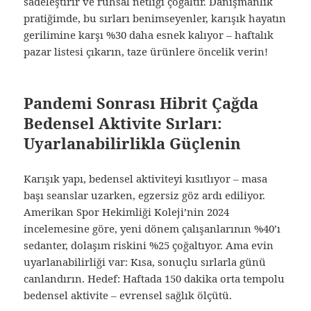
sadeleştirir ve ruhsal netliği çoğaltır. Danışmanlık
pratiğimde, bu sırları benimseyenler, karışık hayatın
gerilimine karşı %30 daha esnek kalıyor – haftalık
pazar listesi çıkarın, taze ürünlere öncelik verin!
Pandemi Sonrası Hibrit Çağda
Bedensel Aktivite Sırları:
Uyarlanabilirlikla Güçlenin
Karışık yapı, bedensel aktiviteyi kısıtlıyor – masa
başı seanslar uzarken, egzersiz göz ardı ediliyor.
Amerikan Spor Hekimliği Koleji’nin 2024
incelemesine göre, yeni dönem çalışanlarının %40’ı
sedanter, dolaşım riskini %25 çoğaltıyor. Ama evin
uyarlanabilirliği var: Kısa, sonuçlu sırlarla günü
canlandırın. Hedef: Haftada 150 dakika orta tempolu
bedensel aktivite – evrensel sağlık ölçütü.