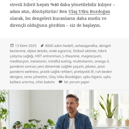
stresli hibrit hayatı %40 daha yönetilebilir kılıyor –
adım atın, dönüştürün! Ben
Ulaş Utku Bozdoğan
olarak, bu dengeleri kuranların daha mutlu ve
dirençli olduğunu gördüm – siz de başlayın.
Yayın
Etiketler
13 Ekim 2025
8000 adım hedefi
,
ashwagandha
,
dengeli
tarihi
beslenme
,
dijital detoks
,
evde egzersiz
,
fiziksel aktivite
,
hibrit
çalışma sağlığı
,
HIIT antrenman
,
L-theanine
,
magnezyum
,
meditasyon
,
melatonin
,
mindful eating
,
multivitamin
,
omega-3
,
pandemi sonrası yeni dönemde sağlıklı yaşam
,
pilates
,
post-
pandemi wellness
,
pratik sağlık rehberi
,
prebiyotik lif
,
ruh-beden
dengesi
,
stres yönetimi
,
Ulaş Utku Bozdoğan
,
uyku hijyeni
,
uyku
Pandemi Sonrası Yeni Dönemde Sağlıklı Y
kalitesi artırma
,
zihin bakımı
bir yorum yapın