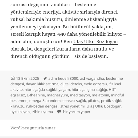
sonrası değişimin anahtarı – beslenme
yöntemleriyle enerjiyi, aktivite sırlarıyla direnci,
ruhsal bakımla huzuru, dinlenme alışkanlığıyla
yenilenmeyi yakalayın. Bu bütüncül yaklaşım,
stresli karışık hayatı %40 daha yönetilebilir kılıyor –
adım atın, dönüştürün! Ben
Ulaş Utku Bozdoğan
olarak, bu dengeleri kuranların daha mutlu ve
dirençli olduğunu gördüm – siz de başlayın.
Yayın
Etiketler
13 Ekim 2025
adım hedefi 8000
,
ashwagandha
,
beslenme
tarihi
dengesi
,
dayanıklılık artırma
,
dijital detoks
,
evde egzersiz
,
fiziksel
aktivite
,
hibrit çağda sağlıklı yaşam
,
hibrit çalışma sağlığı
,
HIIT
egzersiz
,
L-theanine
,
magnezyum
,
meditasyon
,
melatonin
,
mindful
beslenme
,
omega-3
,
pandemi sonrası sağlık
,
pilates
,
pratik sağlık
kılavuzu
,
ruh-beden dengesi
,
stres yönetimi
,
Ulaş Utku Bozdoğan
,
Hibrit Çağda Sağlıklı Yaşam Sırları: Beslenme
uyku hijyeni
,
zihin uyumu
bir yorum yapın
WordPress gururla sunar