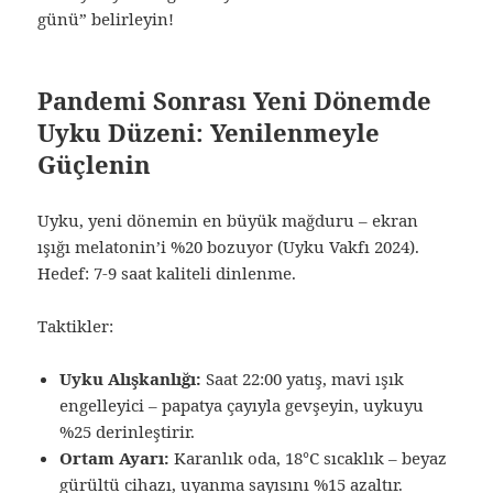
günü” belirleyin!
Pandemi Sonrası Yeni Dönemde
Uyku Düzeni: Yenilenmeyle
Güçlenin
Uyku, yeni dönemin en büyük mağduru – ekran
ışığı melatonin’i %20 bozuyor (Uyku Vakfı 2024).
Hedef: 7-9 saat kaliteli dinlenme.
Taktikler:
Uyku Alışkanlığı:
Saat 22:00 yatış, mavi ışık
engelleyici – papatya çayıyla gevşeyin, uykuyu
%25 derinleştirir.
Ortam Ayarı:
Karanlık oda, 18°C sıcaklık – beyaz
gürültü cihazı, uyanma sayısını %15 azaltır.