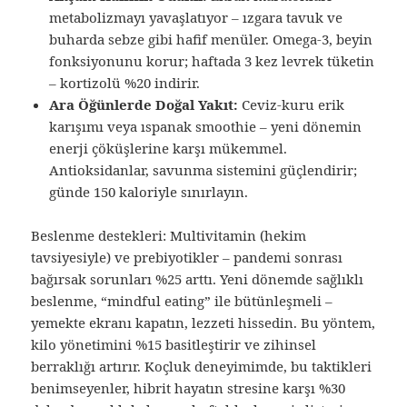
metabolizmayı yavaşlatıyor – ızgara tavuk ve
buharda sebze gibi hafif menüler. Omega-3, beyin
fonksiyonunu korur; haftada 3 kez levrek tüketin
– kortizolü %20 indirir.
Ara Öğünlerde Doğal Yakıt:
Ceviz-kuru erik
karışımı veya ıspanak smoothie – yeni dönemin
enerji çöküşlerine karşı mükemmel.
Antioksidanlar, savunma sistemini güçlendirir;
günde 150 kaloriyle sınırlayın.
Beslenme destekleri: Multivitamin (hekim
tavsiyesiyle) ve prebiyotikler – pandemi sonrası
bağırsak sorunları %25 arttı. Yeni dönemde sağlıklı
beslenme, “mindful eating” ile bütünleşmeli –
yemekte ekranı kapatın, lezzeti hissedin. Bu yöntem,
kilo yönetimini %15 basitleştirir ve zihinsel
berraklığı artırır. Koçluk deneyimimde, bu taktikleri
benimseyenler, hibrit hayatın stresine karşı %30