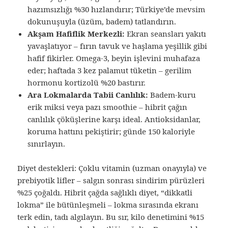
hazımsızlığı %30 hızlandırır; Türkiye’de mevsim
dokunuşuyla (üzüm, badem) tatlandırın.
Akşam Hafiflik Merkezli:
Ekran seansları yakıtı
yavaşlatıyor – fırın tavuk ve haşlama yeşillik gibi
hafif fikirler. Omega-3, beyin işlevini muhafaza
eder; haftada 3 kez palamut tüketin – gerilim
hormonu kortizolü %20 bastırır.
Ara Lokmalarda Tabii Canlılık:
Badem-kuru
erik miksi veya pazı smoothie – hibrit çağın
canlılık çöküşlerine karşı ideal. Antioksidanlar,
koruma hattını pekiştirir; günde 150 kaloriyle
sınırlayın.
Diyet destekleri: Çoklu vitamin (uzman onayıyla) ve
prebiyotik lifler – salgın sonrası sindirim pürüzleri
%25 çoğaldı. Hibrit çağda sağlıklı diyet, “dikkatli
lokma” ile bütünleşmeli – lokma sırasında ekranı
terk edin, tadı algılayın. Bu sır, kilo denetimini %15