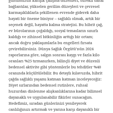
günümüzün karışık çalışma düzenleri, sürekli sanal
bağlantılar, yükselen gerilim düzeyleri ve çevresel
karmaşıklıklarla şekillenen evrende giderek daha
hayati bir öneme biniyor – sağlıklı olmak, artık bir
seçenek değil, hayatta kalma stratejisi. Bu hibrit çağ,
ev bürolarının çoğaldığı, sosyal temasların sınırlı
kaldığı ve zihinsel bitkinliğin arttığı bir ortam;
ancak doğru yaklaşımlarla bu engelleri fırsata
çevirebilirsiniz. Dünya Sağlık Örgütü’nün 2024
raporlarına göre, salgın sonrası kaygı ve fazla kilo
oranları %25 tırmanırken, bilinçli diyet ve düzenli
bedensel aktivite gibi yöntemlerle bu tehditler %40
oranında küçültülebilir. Bu detaylı kılavuzda, hibrit
çağda sağlıklı yaşamı katman katman inceleyeceğiz:
Diyet sırlarından bedensel rutinlere, ruhsal
huzurdan dinlenme alışkanlıklarına kadar bilimsel
dayanaklı ve uygulanabilir fikirler sunacağım.
Hedefimiz, sıradan günlerinizi yenileyerek
canlılığınızı artırmak ve yarına karşı dayanıklı bir