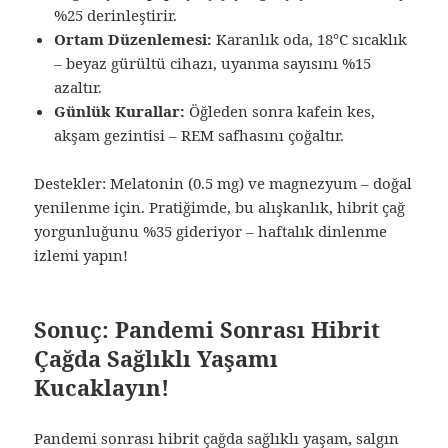
%25 derinleştirir.
Ortam Düzenlemesi:
Karanlık oda, 18°C sıcaklık
– beyaz gürültü cihazı, uyanma sayısını %15
azaltır.
Günlük Kurallar:
Öğleden sonra kafein kes,
akşam gezintisi – REM safhasını çoğaltır.
Destekler: Melatonin (0.5 mg) ve magnezyum – doğal
yenilenme için. Pratiğimde, bu alışkanlık, hibrit çağ
yorgunluğunu %35 gideriyor – haftalık dinlenme
izlemi yapın!
Sonuç: Pandemi Sonrası Hibrit
Çağda Sağlıklı Yaşamı
Kucaklayın!
Pandemi sonrası hibrit çağda sağlıklı yaşam, salgın