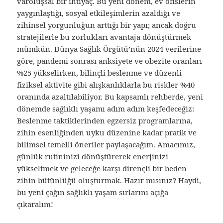
varoluşsal bir ihtiyaç. Bu yeni dönem, ev ofislerin
yaygınlaştığı, sosyal etkileşimlerin azaldığı ve
zihinsel yorgunluğun arttığı bir yapı; ancak doğru
stratejilerle bu zorlukları avantaja dönüştürmek
mümkün. Dünya Sağlık Örgütü’nün 2024 verilerine
göre, pandemi sonrası anksiyete ve obezite oranları
%25 yükselirken, bilinçli beslenme ve düzenli
fiziksel aktivite gibi alışkanlıklarla bu riskler %40
oranında azaltılabiliyor. Bu kapsamlı rehberde, yeni
dönemde sağlıklı yaşamı adım adım keşfedeceğiz:
Beslenme taktiklerinden egzersiz programlarına,
zihin esenliğinden uyku düzenine kadar pratik ve
bilimsel temelli öneriler paylaşacağım. Amacımız,
günlük rutininizi dönüştürerek enerjinizi
yükseltmek ve geleceğe karşı dirençli bir beden-
zihin bütünlüğü oluşturmak. Hazır mısınız? Haydi,
bu yeni çağın sağlıklı yaşam sırlarını açığa
çıkaralım!