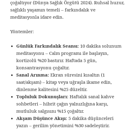
çoğaltıyor (Dünya Sağlık Örgütü 2024). Ruhsal huzur,
sağlıklı yaşamın temeli – farkındalık ve
meditasyonla idare edin.
Yöntemler:
Günlük Farkındalık Seansı:
10 dakika solunum
meditasyonu – Calm programı ile başlayın,
kortizolü %20 bastırır. Haftada 5 gün,
konsantrasyonu çoğaltır.
Sanal Arınma:
Ekran süresini kısaltın (1
saat/akşam) – kitap veya uğraşla ikame edin,
dinlenme kalitesini %25 düzeltir.
Topluluk Dokunuşları:
Haftalık sanal kahve
sohbetleri – hibrit çağın yalnızlığına karşı,
mutluluk salgısını %15 çoğaltır.
Akşam Düşünce Akışı:
5 dakika düşünceleri
yazın – gerilim yönetimini %30 sadeleştirir.