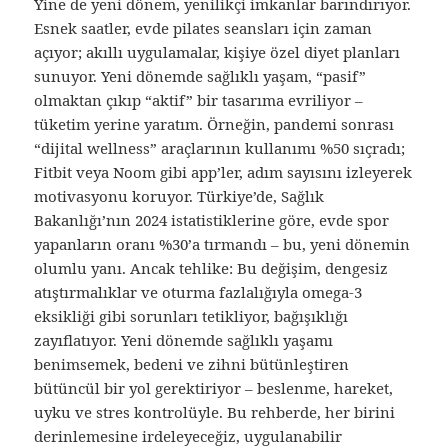
Yine de yeni dönem, yenilikçi imkanlar barındırıyor.
Esnek saatler, evde pilates seansları için zaman
açıyor; akıllı uygulamalar, kişiye özel diyet planları
sunuyor. Yeni dönemde sağlıklı yaşam, “pasif”
olmaktan çıkıp “aktif” bir tasarıma evriliyor –
tüketim yerine yaratım. Örneğin, pandemi sonrası
“dijital wellness” araçlarının kullanımı %50 sıçradı;
Fitbit veya Noom gibi app’ler, adım sayısını izleyerek
motivasyonu koruyor. Türkiye’de, Sağlık
Bakanlığı’nın 2024 istatistiklerine göre, evde spor
yapanların oranı %30’a tırmandı – bu, yeni dönemin
olumlu yanı. Ancak tehlike: Bu değişim, dengesiz
atıştırmalıklar ve oturma fazlalığıyla omega-3
eksikliği gibi sorunları tetikliyor, bağışıklığı
zayıflatıyor. Yeni dönemde sağlıklı yaşamı
benimsemek, bedeni ve zihni bütünleştiren
bütüncül bir yol gerektiriyor – beslenme, hareket,
uyku ve stres kontrolüyle. Bu rehberde, her birini
derinlemesine irdeleyeceğiz, uygulanabilir