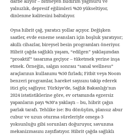
darbe alıyor – bitmeyen bildirim yağmuru ve
yalnızlık, depresif eğilimleri %20 yükseltiyor,
dinlenme kalitesini baltalıyor.
Oysa hibrit çağ, yaratıcı yollar açıyor. Değişken
saatler, evde esneme seansları için boşluk yaratıyor;
akıllı cihazlar, bireysel besin programları öneriyor.
Hibrit çağda sağlıklı yaşam, “edilgen” yaklaşımdan
“proaktif” tasarıma geçiyor – tüketmek yerine inşa
etmek. Örneğin, salgın sonrası “sanal wellness”
araçlarının kullanımı %50 fırladı; Fitbit veya Noom
benzeri programlar, hareket sayısını takip ederek
itici güç sağlıyor. Türkiye’de, Sağlık Bakanlığı’nın
2024 istatistiklerine göre, ev ortamında egzersiz
yapanların payı %30’a yaklaştı – bu, hibrit çağın
parlak tarafı. Tehlike ise: Bu dönüşüm, plansız abur
cubur ve uzun oturma süreleriyle omega-3
yoksunluğu gibi sorunları doğuruyor, savunma
mekanizmasını zayıflatıyor. Hibrit çağda sağlıklı