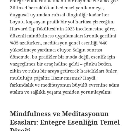
entegre etkilerini katmanlı bir biçimde ele alacağız:
Zihinsel berraklıktan bedensel yenilenmeye,
duygusal uyumdan ruhsal dinginliğe kadar her
boyutu kapsayan pratik bir yol haritası çizeceğim.
Harvard Tıp Fakültesi’nin 2023 incelemesine göre,
düzenli mindfulness uygulamaları kronik gerilimi
%35 azaltırken, meditasyon genel esenliği %40
yükseltmeye yardımcı oluyor. Salgın sonrası
dönemde, bu pratikler bir moda değil, esenlik için
vazgeçilmez bir araç haline geldi – çünkü beden,
zihin ve ruhu bir araya getirerek hastalıkları önler,
mutluluğu çoğaltır. Hazır mısınız? Haydi,
farkındalık ve meditasyonun büyülü evrenine adım
atalım ve sağlıklı yaşamı yeniden yorumlayalım!
Mindfulness ve Meditasyonun
Esasları: Entegre Esenliğin Temel
Direği