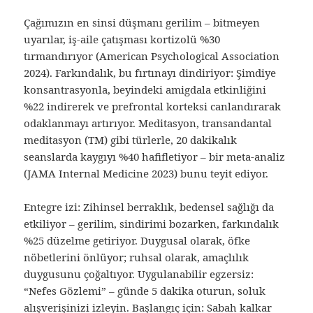
Çağımızın en sinsi düşmanı gerilim – bitmeyen
uyarılar, iş-aile çatışması kortizolü %30
tırmandırıyor (American Psychological Association
2024). Farkındalık, bu fırtınayı dindiriyor: Şimdiye
konsantrasyonla, beyindeki amigdala etkinliğini
%22 indirerek ve prefrontal korteksi canlandırarak
odaklanmayı artırıyor. Meditasyon, transandantal
meditasyon (TM) gibi türlerle, 20 dakikalık
seanslarda kaygıyı %40 hafifletiyor – bir meta-analiz
(JAMA Internal Medicine 2023) bunu teyit ediyor.
Entegre izi: Zihinsel berraklık, bedensel sağlığı da
etkiliyor – gerilim, sindirimi bozarken, farkındalık
%25 düzelme getiriyor. Duygusal olarak, öfke
nöbetlerini önlüyor; ruhsal olarak, amaçlılık
duygusunu çoğaltıyor. Uygulanabilir egzersiz:
“Nefes Gözlemi” – günde 5 dakika oturun, soluk
alışverişinizi izleyin. Başlangıç için: Sabah kalkar