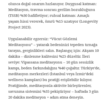
olunca doğal onarım hızlanıyor. Duygusal katman:
Meditasyon, travma sonrası gerilim bozukluğunu
(TSSB) %30 hafifletiyor; ruhsal katman: Amaçlı
yaşam hissi vererek, ömrü %15 uzatıyor (Longevity
Project 2023).
Uygulanabilir egzersiz: “Vücut Gözlemi
Meditasyonu” – yatarak bedeninizi tepeden tırnağa
tarayın, gerginlikleri salın. Başlangıç için: Akşam 10
dakika – dinlenme kalitesini %25 düzeltir. İleri
seviye: Vipassana meditasyonu – 10 gün sessizlik
kampı, beden farkındalığını %40 çoğaltır. Türkiye’de,
meditasyon merkezleri (İstanbul veya İzmir’deki
wellness kampları) bu pratiği erişilebilir kılıyor.
Pratiğimde, meditasyonla aktivite birleştirenler,
savunma sistemini %35 pekiştiriyor – haftada 3 gün
20 dakika meditasyon + adım atma deneyin.