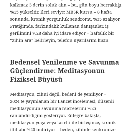
kalkmaz 3 derin soluk alın – bu, gün boyu berraklığı
%15 yükseltir. İleri seviye: MBSR kursu – 8 hafta
sonunda, kronik yorgunluk sendromu %35 azalıyor.
Pratiğimde, farkındalık kullanan danışanlar, iş
gerilimini %28 daha iyi idare ediyor – haftalık bir
“zihin ara” belirleyin, telefon uyarılarını kısın.
Bedensel Yenilenme ve Savunma
Güçlendirme: Meditasyonun
Fiziksel Büyüsü
Meditasyon, zihni değil, bedeni de yeniliyor –
2024’te yayınlanan bir Lancet incelemesi, düzenli
meditasyonun savunma hücrelerini %25
canlandırdığını gösteriyor. Entegre bakışta,
meditasyon yoga veya tai chi ile birleşince, kronik
iltihabı %20 indiriyor – beden, zihinle senkronize