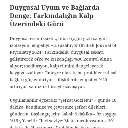
Duygusal Uyum ve Bağlarda
Denge: Farkındalığın Kalp
Üzerindeki Gücü
Duygusal esenliksizlik, hibrit çağın gizli salgını –
izolasyon, empatiyi %25 azaltıyor (British Journal of
Psychiatry 2024). Farkındalık, duygusal zekayı
geliştirerek öfke ve kıskançlığı %30 kontrol altına
alıyor; meditasyon, kalp ritmini dengeleyerek
kaygıyı azaltıyor. Entegre olarak, bu pratikler ruhsal
bağları güçlendiriyor – ilişkilerde empatiyi %20
artırıyor, yalnızlık hissiyle savaşıyor.
Uygulanabilir egzersiz: “Şefkat Gözlemi” – günde 10
dakika, kendinize ve çevrenize şefkat dilekleri
gönderin. Başlangıç için: Sabah 5 dakika – öz saygıyı
%15 yükseltir. İleri seviye: Metta meditasyonu – 20
dakika, bağları onarır. Pratiğimde, bu egzersiz,