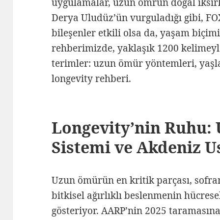
uygulamalar, uzun ömrün doğal iksirle
Derya Uludüz’ün vurguladığı gibi, FO
bileşenler etkili olsa da, yaşam biçi
rehberimizde, yaklaşık 1200 kelimey
terimler: uzun ömür yöntemleri, yaşla
longevity rehberi.
Longevity’nin Ruhu:
Sistemi ve Akdeniz U
Uzun ömürün en kritik parçası, sofra
bitkisel ağırlıklı beslenmenin hücres
gösteriyor. AARP’nin 2025 taramasına 