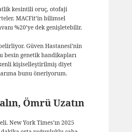
lik kesintili oruç, otofaji
eler. MACFit’in bilimsel
vanı %20’ye dek genişletebilir.
belirliyor. Güven Hastanesi’nin
lu besin genetik handikapları
enli kişiselleştirilmiş diyet
nlarıma bunu öneriyorum.
Kalın, Ömrü Uzatın
geli. New York Times’ın 2025
0 dakika orta yoğunluklu çaba,