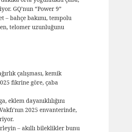
kiyor. GQ’nun “Power 9”
et – bahçe bakımı, tempolu
rken, telomer uzunluğunu
ğırlık çalışması, kemik
025 fikrine göre, çaba
, eklem dayanıklılığını
Vakfı’nın 2025 envanterinde,
riyor.
eyin – akıllı bileklikler bunu