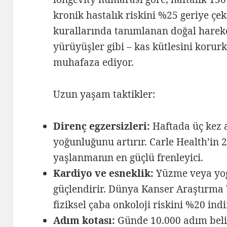
kronik hastalık riskini %25 geriye çe
kurallarında tanımlanan doğal harek
yürüyüşler gibi – kas kütlesini koru
muhafaza ediyor.
Uzun yaşam taktikler:
Direnç egzersizleri:
Haftada üç kez a
yoğunluğunu artırır. Carle Health’in 2
yaşlanmanın en güçlü frenleyici.
Kardiyo ve esneklik:
Yüzme veya yoga
güçlendirir. Dünya Kanser Araştırma 
fiziksel çaba onkoloji riskini %20 indi
Adım kotası:
Günde 10.000 adım belirl