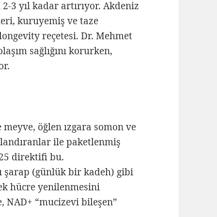
-3 yıl kadar artırıyor. Akdeniz
leri, kuruyemiş ve taze
 longevity reçetesi. Dr. Mehmet
dolaşım sağlığını korurken,
or.
e meyve, öğlen ızgara somon ve
tlandıranlar ile paketlenmiş
5 direktifi bu.
ı şarap (günlük bir kadeh) gibi
rek hücre yenilenmesini
re, NAD+ “mucizevi bileşen”