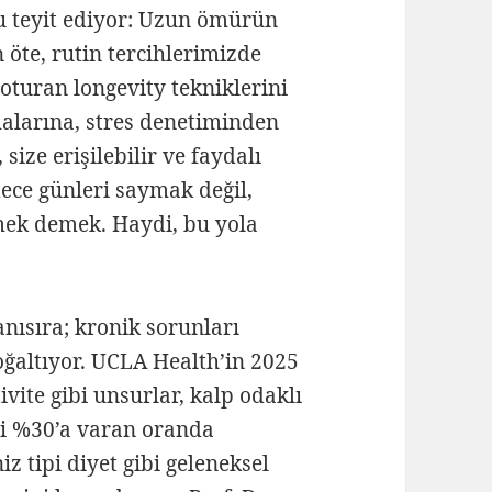
u teyit ediyor: Uzun ömürün
 öte, rutin tercihlerimizde
 oturan longevity tekniklerini
alarına, stres denetiminden
size erişilebilir ve faydalı
ece günleri saymak değil,
emek demek. Haydi, bu yola
nısıra; kronik sorunları
oğaltıyor. UCLA Health’in 2025
ivite gibi unsurlar, kalp odaklı
ini %30’a varan oranda
z tipi diyet gibi geleneksel