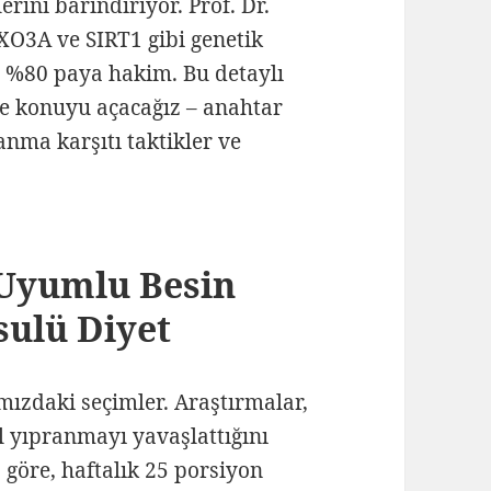
rini barındırıyor. Prof. Dr.
XO3A ve SIRT1 gibi genetik
mi %80 paya hakim. Bu detaylı
le konuyu açacağız – anahtar
nma karşıtı taktikler ve
 Uyumlu Besin
sulü Diyet
mızdaki seçimler. Araştırmalar,
el yıpranmayı yavaşlattığını
göre, haftalık 25 porsiyon