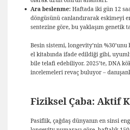
Ara beslenme:
Haftada iki gün 12 saat
döngüsünü canlandırarak eskimeyi ert
sentezine göre, bu yaklaşım genetik ta
Besin sistemi, longevity’nin %30’unu 
el kitabında ifade edildiği gibi, uyum
bile telafi edebiliyor. 2025’te, DNA kök
incelemeleri revaç buluyor – danışa
Fiziksel Çaba: Aktif 
Pasiflik, çağdaş dünyanın en sinsi en
longevity numarası göre, haftalık 15