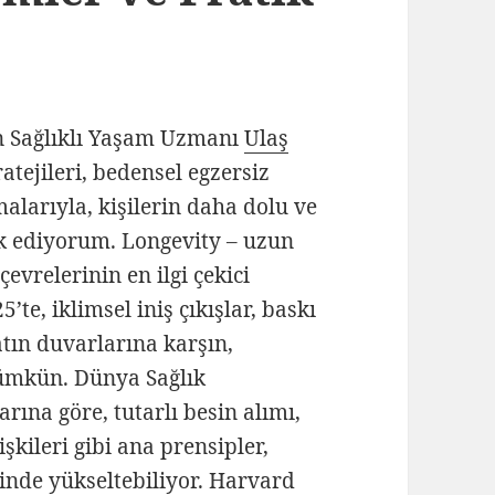
n Sağlıklı Yaşam Uzmanı
Ulaş
ratejileri, bedensel egzersiz
alarıyla, kişilerin daha dolu ve
k ediyorum. Longevity – uzun
evrelerinin en ilgi çekici
’te, iklimsel iniş çıkışlar, baskı
tın duvarlarına karşın,
mkün. Dünya Sağlık
ına göre, tutarlı besin alımı,
işkileri gibi ana prensipler,
inde yükseltebiliyor. Harvard