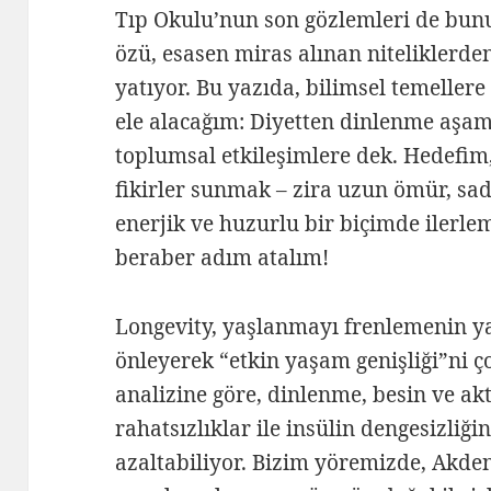
Tıp Okulu’nun son gözlemleri de bun
özü, esasen miras alınan niteliklerden
yatıyor. Bu yazıda, bilimsel temellere
ele alacağım: Diyetten dinlenme aşam
toplumsal etkileşimlere dek. Hedefim, 
fikirler sunmak – zira uzun ömür, sad
enerjik ve huzurlu bir biçimde ilerl
beraber adım atalım!
Longevity, yaşlanmayı frenlemenin ya
önleyerek “etkin yaşam genişliği”ni ç
analizine göre, dinlenme, besin ve akt
rahatsızlıklar ile insülin dengesizliğ
azaltabiliyor. Bizim yöremizde, Akdeni