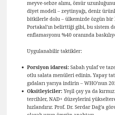
meyve-sebze alımı, ömür uzunluğunu 2
diyet modeli – zeytinyağı, deniz ürün
bitkilerle dolu – ülkemizde özgün bir
Portakal’ın belirttiği gibi, bu sistem 
enflamasyonu %40 oranında baskılıy
Uygulanabilir taktikler:
Porsiyon idaresi:
Sabah yulaf ve taz
otlu salata menüleri edinin. Yapay ta
gıdaları yarıya indirin – WHO’nun 202
Oksitleyiciler:
Yeşil çay ya da kırmız
tercihler, NAD+ düzeylerini yükselte
hızlandırır. Prof. Dr. Serdar Dağ’a gö
olarak uzun ömrün anahtarı.