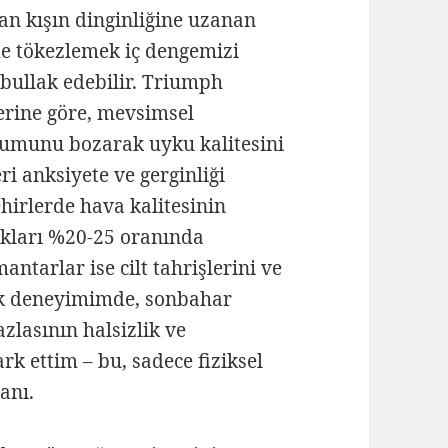
n kışın dinginliğine uzanan
e tökezlemek iç dengemizi
k bullak edebilir. Triumph
erine göre, mevsimsel
yumunu bozarak uyku kalitesini
ri anksiyete ve gerginliği
ehirlerde hava kalitesinin
ıkları %20-25 oranında
antarlar ise cilt tahrişlerini ve
çluk deneyimimde, sonbahar
zlasının halsizlik ve
rk ettim – bu, sadece fiziksel
manı.