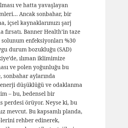
lması ve hatta yavaşlayan
mleri… Ancak sonbahar, bir
ma, içsel kaynaklarımızı şarj
 fırsatı. Banner Health’in taze
de solunum enfeksiyonları %30
ygu durum bozukluğu (SAD)
kiye’de, ılıman iklimimize
tması ve polen yoğunluğu bu
e, sonbahar aylarında
 enerji düşüklüğü ve odaklanma
im – bu, bedensel bir
s perdesi örüyor. Neyse ki, bu
ımız mevcut. Bu kapsamlı planda,
erini rehber edinerek,