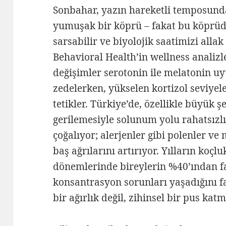
Sonbahar, yazın hareketli temposunda
yumuşak bir köprü – fakat bu köprüd
sarsabilir ve biyolojik saatimizi alla
Behavioral Health’in wellness analizl
değişimler serotonin ile melatonin u
zedelerken, yükselen kortizol seviyele
tetikler. Türkiye’de, özellikle büyük ş
gerilemesiyle solunum yolu rahatsızl
çoğalıyor; alerjenler gibi polenler ve m
baş ağrılarını artırıyor. Yılların ko
dönemlerinde bireylerin %40’ından fa
konsantrasyon sorunları yaşadığını fa
bir ağırlık değil, zihinsel bir pus kat