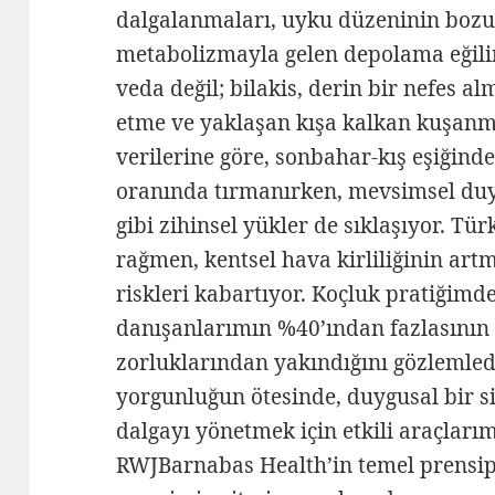
dalgalanmaları, uyku düzeninin bozu
metabolizmayla gelen depolama eğili
veda değil; bilakis, derin bir nefes al
etme ve yaklaşan kışa kalkan kuşanma
verilerine göre, sonbahar-kış eşiğin
oranında tırmanırken, mevsimsel du
gibi zihinsel yükler de sıklaşıyor. Tür
rağmen, kentsel hava kirliliğinin ar
riskleri kabartıyor. Koçluk pratiğimd
danışanlarımın %40’ından fazlasının
zorluklarından yakındığını gözlemled
yorgunluğun ötesinde, duygusal bir si
dalgayı yönetmek için etkili araçlar
RWJBarnabas Health’in temel prensipl