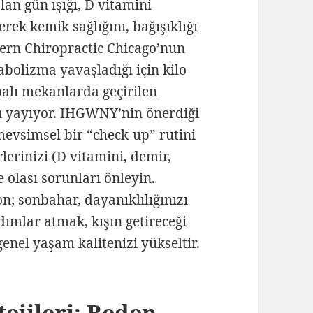
lan gün ışığı, D vitamini
ek kemik sağlığını, bağışıklığı
dern Chiropractic Chicago’nun
bolizma yavaşladığı için kilo
palı mekanlarda geçirilen
ı yayıyor. IHGWNY’nin önerdiği
 mevsimsel bir “check-up” rutini
lerinizi (D vitamini, demir,
e olası sorunları önleyin.
n; sonbahar, dayanıklılığınızı
adımlar atmak, kışın getireceği
enel yaşam kalitenizi yükseltir.
ejileri: Beden,