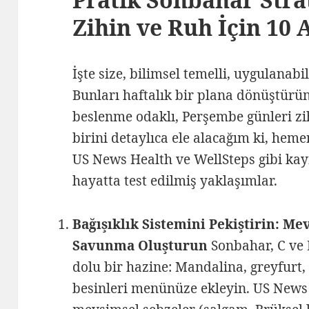
Zihin ve Ruh İçin 10 
İşte size, bilimsel temelli, uygulanabi
Bunları haftalık bir plana dönüştürün 
beslenme odaklı, Perşembe günleri zih
birini detaylıca ele alacağım ki, heme
US News Health ve WellSteps gibi ka
hayatta test edilmiş yaklaşımlar.
Bağışıklık Sistemini Pekiştirin: Me
Savunma Oluşturun
Sonbahar, C ve 
dolu bir hazine: Mandalina, greyfurt
besinleri menünüze ekleyin. US News 