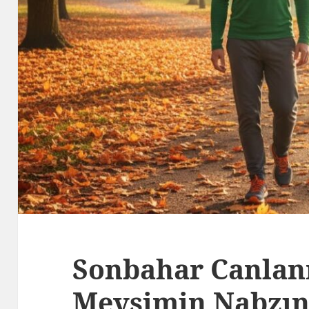
Sonbahar Canlan
Mevsimin Nabzın