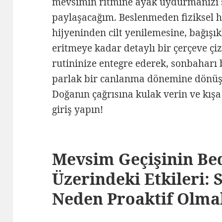
mevsimin ritmine ayak uydurmanızı sa
paylaşacağım. Beslenmeden fiziksel h
hijyeninden cilt yenilemesine, bağışı
eritmeye kadar detaylı bir çerçeve çi
rutininize entegre ederek, sonbaharı 
parlak bir canlanma dönemine dönüştü
Doğanın çağrısına kulak verin ve kışa d
giriş yapın!
Mevsim Geçişinin Bed
Üzerindeki Etkileri:
Neden Proaktif Olmal