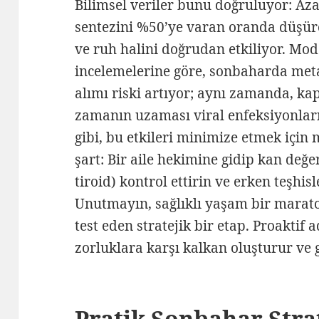
Bilimsel veriler bunu doğruluyor: Aza
sentezini %50’ye varan oranda düşürer
ve ruh halini doğrudan etkiliyor. Mo
incelemelerine göre, sonbaharda meta
alımı riski artıyor; aynı zamanda, ka
zamanın uzaması viral enfeksiyonlar
gibi, bu etkileri minimize etmek için
şart: Bir aile hekimine gidip kan değer
tiroid) kontrol ettirin ve erken teşhisl
Unutmayın, sağlıklı yaşam bir marato
test eden stratejik bir etap. Proaktif 
zorluklara karşı kalkan oluşturur ve g
Pratik Sonbahar Strat