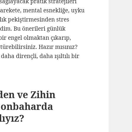
ğlayacak pratik stratejileri
arekete, mental esnekliğe, uyku
klık pekiştirmesinden stres
zdim. Bu önerileri günlük
bir engel olmaktan çıkarıp,
rebilirsiniz. Hazır mısınız?
aha dirençli, daha ışıltılı bir
en ve Zihin
 Sonbaharda
ıyız?