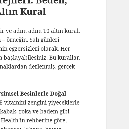
Altın Kural
lir ve adım adım 10 altın kural.
– örneğin, Salı günleri
in egzersizleri olarak. Her
n başlayabilesiniz. Bu kurallar,
ynaklardan derlenmiş, gerçek
vsimsel Besinlerle Doğal
E vitamini zengini yiyeceklerle
, kabak, roka ve badem gibi
Health’in rehberine göre,