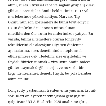
alımı, sürekli fiziksel çaba ve sağlam grup ilişkileri
gibi ana prensipler, ömür beklentimizi 10-15 yıl
mertebesinde yükseltebiliyor. Harvard Tıp
Okulu’nun son gözlemleri de bunu teyit ediyor:
Uzun ömürün özü, esasen miras alınan
niteliklerden öte, rutin tercihlerimizde yatıyor. Bu
yazıda, bilimsel temellere oturan longevity
tekniklerini ele alacağım: Diyetten dinlenme
aşamalarına, stres denetiminden toplumsal
etkileşimlere dek. Hedefim, size erişilebilir ve
faydalı fikirler sunmak – zira uzun ömür, sadece
günleri saymak değil, enerjik ve huzurlu bir
biçimde ilerlemek demek. Haydi, bu yola beraber
adım atalım!
Longevity, yaşlanmayı frenlemenin yanısıra; kronik
sorunları önleyerek “etkin yaşam genişliği”ni
çoğaltıyor. UCLA Health’in 2025 analizine göre,