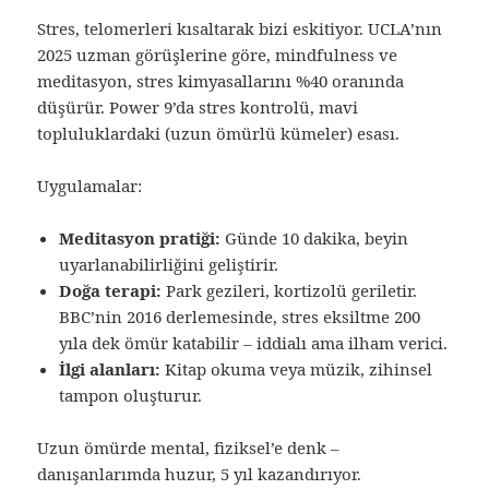
Stres, telomerleri kısaltarak bizi eskitiyor. UCLA’nın
2025 uzman görüşlerine göre, mindfulness ve
meditasyon, stres kimyasallarını %40 oranında
düşürür. Power 9’da stres kontrolü, mavi
topluluklardaki (uzun ömürlü kümeler) esası.
Uygulamalar:
Meditasyon pratiği:
Günde 10 dakika, beyin
uyarlanabilirliğini geliştirir.
Doğa terapi:
Park gezileri, kortizolü geriletir.
BBC’nin 2016 derlemesinde, stres eksiltme 200
yıla dek ömür katabilir – iddialı ama ilham verici.
İlgi alanları:
Kitap okuma veya müzik, zihinsel
tampon oluşturur.
Uzun ömürde mental, fiziksel’e denk –
danışanlarımda huzur, 5 yıl kazandırıyor.