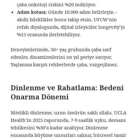
çaba onkoloji riskini %20 indiriyor.
Adım kotası:
Günde 10.000 adım belirleyin –
akıllı bileklikler bunu takip etsin. UFCW’nin
refah diyalogunda, dijital izleyiciler longevity’yi
%15 oranında ilerletebiliyor.
Deneyimlerimde, 50+ yaş grubunda çaba sarf
edenler, dinamizmlerini on yıl geriye sarıyor.
Yaşlanma karşıtı rehberlerde çaba, vazgeçilmez.
Dinlenme ve Rahatlama: Bedeni
Onarma Dönemi
Nitelikli dinlenme, uzun ömürün saklı silahı. UCLA
Health’in 2025 raporunda, 7-9 saatlik uyku, demans
tehlikesini %30’a kadar azaltıyor. Dinlenme
esnasında büyüme unsurları salınır, hücresel tamir