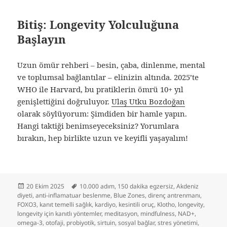
Bitiş: Longevity Yolculuğuna
Başlayın
Uzun ömür rehberi – besin, çaba, dinlenme, mental
ve toplumsal bağlantılar – elinizin altında. 2025’te
WHO ile Harvard, bu pratiklerin ömrü 10+ yıl
genişlettiğini doğruluyor.
Ulaş Utku Bozdoğan
olarak söylüyorum: Şimdiden bir hamle yapın.
Hangi taktiği benimseyeceksiniz? Yorumlara
bırakın, hep birlikte uzun ve keyifli yaşayalım!
Yayın
Etiketler
20 Ekim 2025
10.000 adım
,
150 dakika egzersiz
,
Akdeniz
tarihi
diyeti
,
anti-inflamatuar beslenme
,
Blue Zones
,
direnç antrenmanı
,
FOXO3
,
kanıt temelli sağlık
,
kardiyo
,
kesintili oruç
,
Klotho
,
longevity
,
longevity için kanıtlı yöntemler
,
meditasyon
,
mindfulness
,
NAD+
,
omega-3
,
otofaji
,
probiyotik
,
sirtuin
,
sosyal bağlar
,
stres yönetimi
,