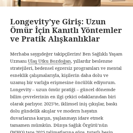
Longevity’ye Giriş: Uzun
Ömür İçin Kanıtlı Yöntemler
ve Pratik Alışkanlıklar
Merhaba saygıdeğer takipçilerim! Ben Sağlıklı Yaşam
Uzmanı
Ulaş Utku Bozdoğan
, yıllardır beslenme
stratejileri, bedensel egzersiz programları ve mental
esneklik çalışmalarıyla, kişilerin daha dolu ve
uzamış bir varlığa erişmesine öncülük ediyorum.
Longevity – uzun ömür pratiği – güncel dönemde
bilim çevrelerinin en ilgi çekici odaklarından biri
olarak parlıyor. 2025’te, iklimsel iniş çıkışlar, baskı
dolu gündelik akışlar ve modern hayatın
duvarlarına karşın, yaşlanmayı idare etmek
tamamen mümkün. Dünya Sağlık Örgütü’nün
(WHO) taze 2025 talimatlarına göre, tutarlı besin