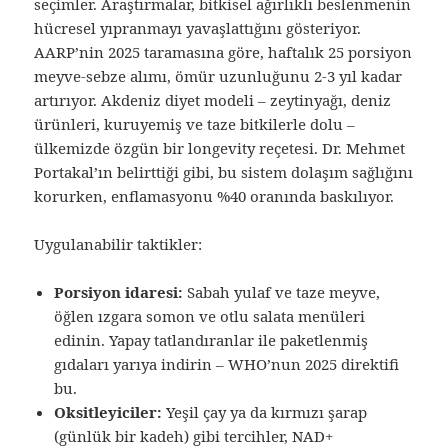
seçimler. Araştırmalar, bitkisel ağırlıklı beslenmenin
hücresel yıpranmayı yavaşlattığını gösteriyor.
AARP’nin 2025 taramasına göre, haftalık 25 porsiyon
meyve-sebze alımı, ömür uzunluğunu 2-3 yıl kadar
artırıyor. Akdeniz diyet modeli – zeytinyağı, deniz
ürünleri, kuruyemiş ve taze bitkilerle dolu –
ülkemizde özgün bir longevity reçetesi. Dr. Mehmet
Portakal’ın belirttiği gibi, bu sistem dolaşım sağlığını
korurken, enflamasyonu %40 oranında baskılıyor.
Uygulanabilir taktikler:
Porsiyon idaresi:
Sabah yulaf ve taze meyve,
öğlen ızgara somon ve otlu salata menüleri
edinin. Yapay tatlandıranlar ile paketlenmiş
gıdaları yarıya indirin – WHO’nun 2025 direktifi
bu.
Oksitleyiciler:
Yeşil çay ya da kırmızı şarap
(günlük bir kadeh) gibi tercihler, NAD+