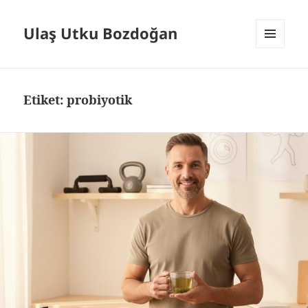
Ulaş Utku Bozdoğan
MENÜ
VE
BILEŞENLER
Etiket:
probiyotik