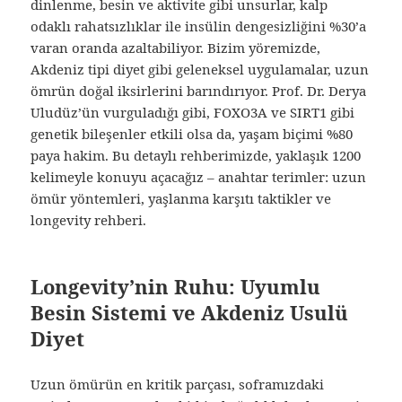
dinlenme, besin ve aktivite gibi unsurlar, kalp
odaklı rahatsızlıklar ile insülin dengesizliğini %30’a
varan oranda azaltabiliyor. Bizim yöremizde,
Akdeniz tipi diyet gibi geleneksel uygulamalar, uzun
ömrün doğal iksirlerini barındırıyor. Prof. Dr. Derya
Uludüz’ün vurguladığı gibi, FOXO3A ve SIRT1 gibi
genetik bileşenler etkili olsa da, yaşam biçimi %80
paya hakim. Bu detaylı rehberimizde, yaklaşık 1200
kelimeyle konuyu açacağız – anahtar terimler: uzun
ömür yöntemleri, yaşlanma karşıtı taktikler ve
longevity rehberi.
Longevity’nin Ruhu: Uyumlu
Besin Sistemi ve Akdeniz Usulü
Diyet
Uzun ömürün en kritik parçası, soframızdaki