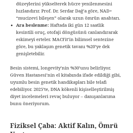
düzeylerini yükselterek hücre yenilenmesini
hızlandırır. Prof. Dr. Serdar Dağ’a göre, NAD+
“mucizevi bileşen” olarak uzun ömrün anahtarı.
Ara beslenme:
Haftada iki gün 12 saatlik
kesintili oruç, otofaji döngüsünü canlandırarak
eskimeyi erteler. MACFit’in bilimsel sentezine
göre, bu yaklaşım genetik tavanı %20’ye dek
genişletebilir.
Besin sistemi, longevity’nin %30’unu belirliyor.
Güven Hastanesi’nin el kitabında ifade edildiği gibi,
uyumlu besin genetik handikapları bile telafi
edebiliyor. 2025’te, DNA kökenli kişiselleştirilmiş
diyet incelemeleri revaç buluyor – danışanlarıma
bunu öneriyorum.
Fiziksel Çaba: Aktif Kalın, Ömrü