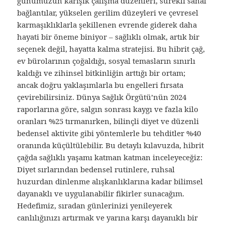
günümüzün karışık çalışma düzenleri, sürekli sanal
bağlantılar, yükselen gerilim düzeyleri ve çevresel
karmaşıklıklarla şekillenen evrende giderek daha
hayati bir öneme biniyor – sağlıklı olmak, artık bir
seçenek değil, hayatta kalma stratejisi. Bu hibrit çağ,
ev bürolarının çoğaldığı, sosyal temasların sınırlı
kaldığı ve zihinsel bitkinliğin arttığı bir ortam;
ancak doğru yaklaşımlarla bu engelleri fırsata
çevirebilirsiniz. Dünya Sağlık Örgütü’nün 2024
raporlarına göre, salgın sonrası kaygı ve fazla kilo
oranları %25 tırmanırken, bilinçli diyet ve düzenli
bedensel aktivite gibi yöntemlerle bu tehditler %40
oranında küçültülebilir. Bu detaylı kılavuzda, hibrit
çağda sağlıklı yaşamı katman katman inceleyeceğiz:
Diyet sırlarından bedensel rutinlere, ruhsal
huzurdan dinlenme alışkanlıklarına kadar bilimsel
dayanaklı ve uygulanabilir fikirler sunacağım.
Hedefimiz, sıradan günlerinizi yenileyerek
canlılığınızı artırmak ve yarına karşı dayanıklı bir