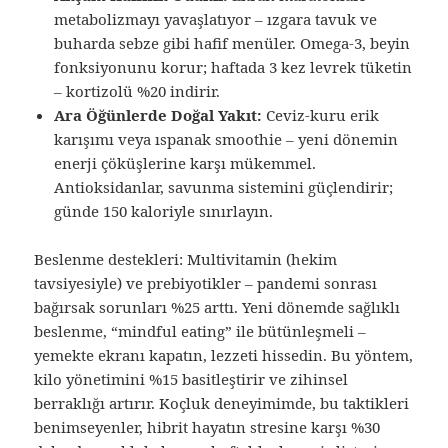
metabolizmayı yavaşlatıyor – ızgara tavuk ve
buharda sebze gibi hafif menüler. Omega-3, beyin
fonksiyonunu korur; haftada 3 kez levrek tüketin
– kortizolü %20 indirir.
Ara Öğünlerde Doğal Yakıt:
Ceviz-kuru erik
karışımı veya ıspanak smoothie – yeni dönemin
enerji çöküşlerine karşı mükemmel.
Antioksidanlar, savunma sistemini güçlendirir;
günde 150 kaloriyle sınırlayın.
Beslenme destekleri: Multivitamin (hekim
tavsiyesiyle) ve prebiyotikler – pandemi sonrası
bağırsak sorunları %25 arttı. Yeni dönemde sağlıklı
beslenme, “mindful eating” ile bütünleşmeli –
yemekte ekranı kapatın, lezzeti hissedin. Bu yöntem,
kilo yönetimini %15 basitleştirir ve zihinsel
berraklığı artırır. Koçluk deneyimimde, bu taktikleri
benimseyenler, hibrit hayatın stresine karşı %30