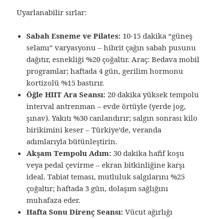
Uyarlanabilir sırlar:
Sabah Esneme ve Pilates:
10-15 dakika “güneş
selamı” varyasyonu – hibrit çağın sabah pusunu
dağıtır, esnekliği %20 çoğaltır. Araç: Bedava mobil
programlar; haftada 4 gün, gerilim hormonu
kortizolü %15 bastırır.
Öğle HIIT Ara Seansı:
20 dakika yüksek tempolu
interval antrenman – evde örtüyle (yerde jog,
şınav). Yakıtı %30 canlandırır; salgın sonrası kilo
birikimini keser – Türkiye’de, veranda
adımlarıyla bütünleştirin.
Akşam Tempolu Adım:
30 dakika hafif koşu
veya pedal çevirme – ekran bitkinliğine karşı
ideal. Tabiat teması, mutluluk salgılarını %25
çoğaltır; haftada 3 gün, dolaşım sağlığını
muhafaza eder.
Hafta Sonu Direnç Seansı:
Vücut ağırlığı