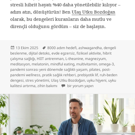
stresli hibrit hayatı %40 daha yönetilebilir kılıyor –
adım atın, dönüştürün! Ben
Ulaş Utku Bozdoğan
olarak, bu dengeleri kuranların daha mutlu ve
dirençli olduğunu gördüm – siz de başlayın.
Yayın
Etiketler
13 Ekim 2025
8000 adım hedefi
,
ashwagandha
,
dengeli
tarihi
beslenme
,
dijital detoks
,
evde egzersiz
,
fiziksel aktivite
,
hibrit
çalışma sağlığı
,
HIIT antrenman
,
L-theanine
,
magnezyum
,
meditasyon
,
melatonin
,
mindful eating
,
multivitamin
,
omega-3
,
pandemi sonrası yeni dönemde sağlıklı yaşam
,
pilates
,
post-
pandemi wellness
,
pratik sağlık rehberi
,
prebiyotik lif
,
ruh-beden
dengesi
,
stres yönetimi
,
Ulaş Utku Bozdoğan
,
uyku hijyeni
,
uyku
Pandemi Sonrası Yeni Dönemde Sağlıklı Y
kalitesi artırma
,
zihin bakımı
bir yorum yapın