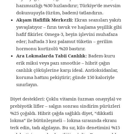
hazımsızlığı %30 hızlandırır; Türkiye’de mevsim
dokunuşuyla (üzüm, badem) tatlandırın.
Akşam Hafiflik Merkezli:
Ekran seansları yakıtı
yavaşlatıyor – fırın tavuk ve haşlama yeşillik gibi
hafif fikirler. Omega-3, beyin işlevini muhafaza
eder; haftada 3 kez palamut tüketin – gerilim
hormonu kortizolü %20 bastırır.
Ara Lokmalarda Tabii Canlılık:
Badem-kuru
erik miksi veya pazı smoothie – hibrit çağın
canlılık çöküşlerine karşı ideal. Antioksidanlar,
koruma hattını pekiştirir; günde 150 kaloriyle
sınırlayın.
Diyet destekleri: Çoklu vitamin (uzman onayıyla) ve
prebiyotik lifler – salgın sonrası sindirim pürüzleri
%25 çoğaldı. Hibrit çağda sağlıklı diyet, “dikkatli
lokma” ile bütünleşmeli – lokma sırasında ekranı
terk edin, tadı algılayın. Bu sır, kilo denetimini %15