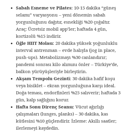
Sabah Esneme ve Pilates:
10-15 dakika “güneş
selamı” varyasyonu – yeni dönemin sabah
yorgunluğunu dağıtır, esnekliği %20 çoğaltır.
Araç: Ücretsiz mobil app’ler; haftada 4 gün,
kortizolü %15 indirir.
Öğle HIIT Molası:
20 dakika yüksek yoğunluklu
interval antrenman – evde halıyla (jog in place,
push-ups). Metabolizmayı %30 canlandırır;
pandemi sonrası kilo alımını önler – Türkiye’de,
balkon yürüyüşleriyle birleştirin.
Akşam Tempolu Gezinti:
30 dakika hafif koşu
veya bisiklet – ekran yorgunluğuna karşı ideal.
Doğa teması, endorfinleri %25 salıverir; haftada 3
gün, kalp sağlığını korur.
Hafta Sonu Direnç Seansı:
Vücut ağırlığı
çalışmaları (lunges, planks) – 30 dakika, kas
kütlesini %10 güçlendirir. İzleme: Akıllı saatler;
ilerlemeyi kaydedin.