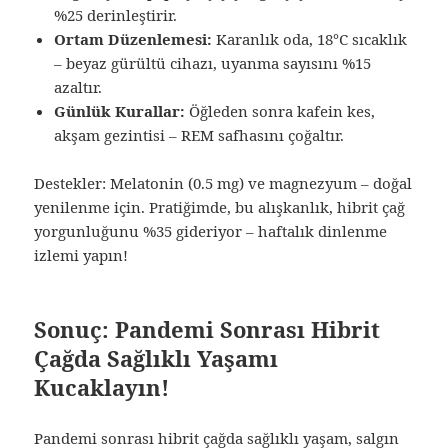
%25 derinleştirir.
Ortam Düzenlemesi:
Karanlık oda, 18°C sıcaklık
– beyaz gürültü cihazı, uyanma sayısını %15
azaltır.
Günlük Kurallar:
Öğleden sonra kafein kes,
akşam gezintisi – REM safhasını çoğaltır.
Destekler: Melatonin (0.5 mg) ve magnezyum – doğal
yenilenme için. Pratiğimde, bu alışkanlık, hibrit çağ
yorgunluğunu %35 gideriyor – haftalık dinlenme
izlemi yapın!
Sonuç: Pandemi Sonrası Hibrit
Çağda Sağlıklı Yaşamı
Kucaklayın!
Pandemi sonrası hibrit çağda sağlıklı yaşam, salgın