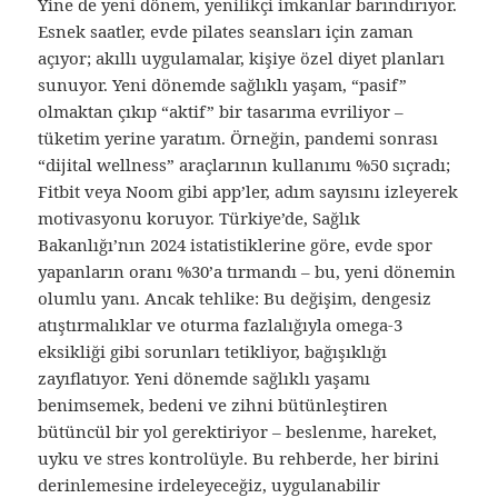
Yine de yeni dönem, yenilikçi imkanlar barındırıyor.
Esnek saatler, evde pilates seansları için zaman
açıyor; akıllı uygulamalar, kişiye özel diyet planları
sunuyor. Yeni dönemde sağlıklı yaşam, “pasif”
olmaktan çıkıp “aktif” bir tasarıma evriliyor –
tüketim yerine yaratım. Örneğin, pandemi sonrası
“dijital wellness” araçlarının kullanımı %50 sıçradı;
Fitbit veya Noom gibi app’ler, adım sayısını izleyerek
motivasyonu koruyor. Türkiye’de, Sağlık
Bakanlığı’nın 2024 istatistiklerine göre, evde spor
yapanların oranı %30’a tırmandı – bu, yeni dönemin
olumlu yanı. Ancak tehlike: Bu değişim, dengesiz
atıştırmalıklar ve oturma fazlalığıyla omega-3
eksikliği gibi sorunları tetikliyor, bağışıklığı
zayıflatıyor. Yeni dönemde sağlıklı yaşamı
benimsemek, bedeni ve zihni bütünleştiren
bütüncül bir yol gerektiriyor – beslenme, hareket,
uyku ve stres kontrolüyle. Bu rehberde, her birini
derinlemesine irdeleyeceğiz, uygulanabilir