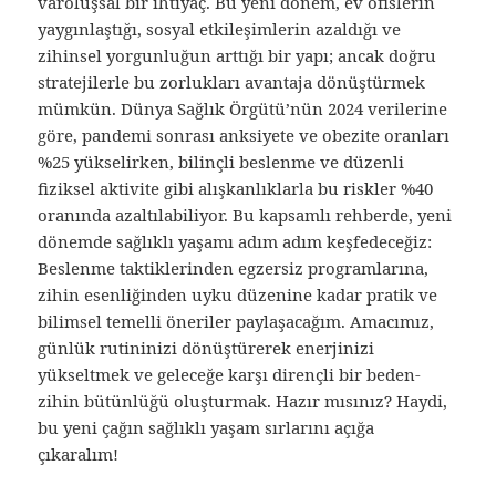
varoluşsal bir ihtiyaç. Bu yeni dönem, ev ofislerin
yaygınlaştığı, sosyal etkileşimlerin azaldığı ve
zihinsel yorgunluğun arttığı bir yapı; ancak doğru
stratejilerle bu zorlukları avantaja dönüştürmek
mümkün. Dünya Sağlık Örgütü’nün 2024 verilerine
göre, pandemi sonrası anksiyete ve obezite oranları
%25 yükselirken, bilinçli beslenme ve düzenli
fiziksel aktivite gibi alışkanlıklarla bu riskler %40
oranında azaltılabiliyor. Bu kapsamlı rehberde, yeni
dönemde sağlıklı yaşamı adım adım keşfedeceğiz:
Beslenme taktiklerinden egzersiz programlarına,
zihin esenliğinden uyku düzenine kadar pratik ve
bilimsel temelli öneriler paylaşacağım. Amacımız,
günlük rutininizi dönüştürerek enerjinizi
yükseltmek ve geleceğe karşı dirençli bir beden-
zihin bütünlüğü oluşturmak. Hazır mısınız? Haydi,
bu yeni çağın sağlıklı yaşam sırlarını açığa
çıkaralım!