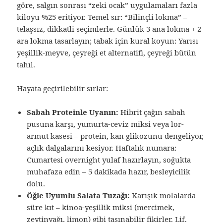
göre, salgın sonrası “zeki ocak” uygulamaları fazla
kiloyu %25 eritiyor. Temel sır: “Bilinçli lokma” –
telaşsız, dikkatli seçimlerle. Günlük 3 ana lokma + 2
ara lokma tasarlayın; tabak için kural koyun: Yarısı
yeşillik-meyve, çeyreği et alternatifi, çeyreği bütün
tahıl.
Hayata geçirilebilir sırlar:
Sabah Proteinle Uyanın:
Hibrit çağın sabah
pusuna karşı, yumurta-ceviz miksi veya lor-
armut kasesi – protein, kan glikozunu dengeliyor,
açlık dalgalarını kesiyor. Haftalık numara:
Cumartesi overnight yulaf hazırlayın, soğukta
muhafaza edin – 5 dakikada hazır, besleyicilik
dolu.
Öğle Uyumlu Salata Tuzağı:
Karışık molalarda
süre kıt – kinoa-yeşillik miksi (mercimek,
zeytinyağı, limon) gibi taşınabilir fikirler. Lif,