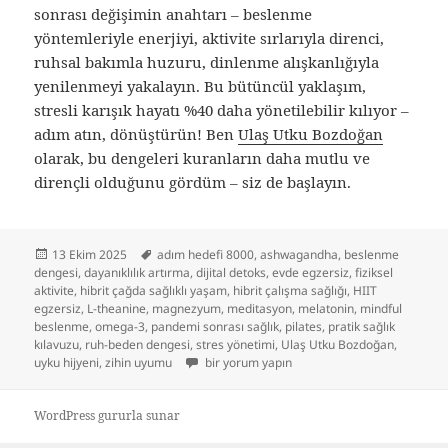
sonrası değişimin anahtarı – beslenme
yöntemleriyle enerjiyi, aktivite sırlarıyla direnci,
ruhsal bakımla huzuru, dinlenme alışkanlığıyla
yenilenmeyi yakalayın. Bu bütüncül yaklaşım,
stresli karışık hayatı %40 daha yönetilebilir kılıyor –
adım atın, dönüştürün! Ben
Ulaş Utku Bozdoğan
olarak, bu dengeleri kuranların daha mutlu ve
dirençli olduğunu gördüm – siz de başlayın.
Yayın
Etiketler
13 Ekim 2025
adım hedefi 8000
,
ashwagandha
,
beslenme
tarihi
dengesi
,
dayanıklılık artırma
,
dijital detoks
,
evde egzersiz
,
fiziksel
aktivite
,
hibrit çağda sağlıklı yaşam
,
hibrit çalışma sağlığı
,
HIIT
egzersiz
,
L-theanine
,
magnezyum
,
meditasyon
,
melatonin
,
mindful
beslenme
,
omega-3
,
pandemi sonrası sağlık
,
pilates
,
pratik sağlık
kılavuzu
,
ruh-beden dengesi
,
stres yönetimi
,
Ulaş Utku Bozdoğan
,
Hibrit Çağda Sağlıklı Yaşam Sırları: Beslenme
uyku hijyeni
,
zihin uyumu
bir yorum yapın
WordPress gururla sunar