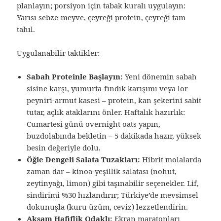
planlayın; porsiyon için tabak kuralı uygulayın:
Yarısı sebze-meyve, çeyreği protein, çeyreği tam
tahıl.
Uygulanabilir taktikler:
Sabah Proteinle Başlayın:
Yeni dönemin sabah
sisine karşı, yumurta-fındık karışımı veya lor
peyniri-armut kasesi – protein, kan şekerini sabit
tutar, açlık ataklarını önler. Haftalık hazırlık:
Cumartesi günü overnight oats yapın,
buzdolabında bekletin – 5 dakikada hazır, yüksek
besin değeriyle dolu.
Öğle Dengeli Salata Tuzakları:
Hibrit molalarda
zaman dar – kinoa-yeşillik salatası (nohut,
zeytinyağı, limon) gibi taşınabilir seçenekler. Lif,
sindirimi %30 hızlandırır; Türkiye’de mevsimsel
dokunuşla (kuru üzüm, ceviz) lezzetlendirin.
Akşam Hafiflik Odaklı:
Ekran maratonları