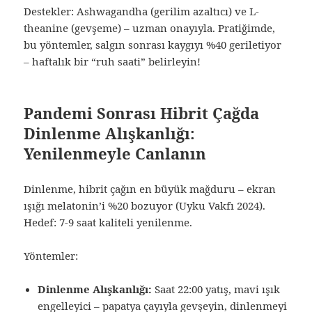
Destekler: Ashwagandha (gerilim azaltıcı) ve L-
theanine (gevşeme) – uzman onayıyla. Pratiğimde,
bu yöntemler, salgın sonrası kaygıyı %40 geriletiyor
– haftalık bir “ruh saati” belirleyin!
Pandemi Sonrası Hibrit Çağda
Dinlenme Alışkanlığı:
Yenilenmeyle Canlanın
Dinlenme, hibrit çağın en büyük mağduru – ekran
ışığı melatonin’i %20 bozuyor (Uyku Vakfı 2024).
Hedef: 7-9 saat kaliteli yenilenme.
Yöntemler:
Dinlenme Alışkanlığı:
Saat 22:00 yatış, mavi ışık
engelleyici – papatya çayıyla gevşeyin, dinlenmeyi