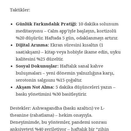
Taktikler:
Günlük Farkındalık Pratiği:
10 dakika solunum
meditasyonu – Calm app’iyle başlayın, kortizolü
%20 düşürür. Haftada 5 gün, odaklanmayı artırır.
Dijital Arınma:
Ekran süresini kısaltın (1
saat/akşam) – kitap veya hobiyle ikame edin, uyku
kalitesini %25 düzeltir.
Sosyal Dokunuşlar:
Haftalık sanal kahve
buluşmaları – yeni dönemin yalnızlığına karşı,
serotonin salgısını %15 çoğaltır.
Akşam Not Alma:
5 dakika düşünceleri yazın –
baskı yönetimini %30 basitleştirir.
Destekler: Ashwagandha (baskı azaltıcı) ve L-
theanine (rahatlama) – hekim onayıyla.
Deneyimimde, bu yöntemler, pandemi sonrası
anksiyeteyi %40 geriletiyor – haftalık bir “zihin