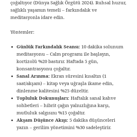
çoğaltıyor (Dünya Sağlık Örgütü 2024). Ruhsal huzur,
sağlıklı yaşamın temeli – farkındalık ve
meditasyonla idare edin.
Yöntemler:
Günlük Farkındalık Seansı:
10 dakika solunum
meditasyonu – Calm programı ile başlayın,
kortizolü %20 bastırır. Haftada 5 gün,
konsantrasyonu çoğaltır.
Sanal Arınma:
Ekran süresini kısaltın (1
saat/akşam) – kitap veya uğraşla ikame edin,
dinlenme kalitesini %25 düzeltir.
Topluluk Dokunuşları:
Haftalık sanal kahve
sohbetleri – hibrit çağın yalnızlığına karşı,
mutluluk salgısını %15 çoğaltır.
Akşam Düşünce Akışı:
5 dakika düşünceleri
yazın – gerilim yönetimini %30 sadeleştirir.