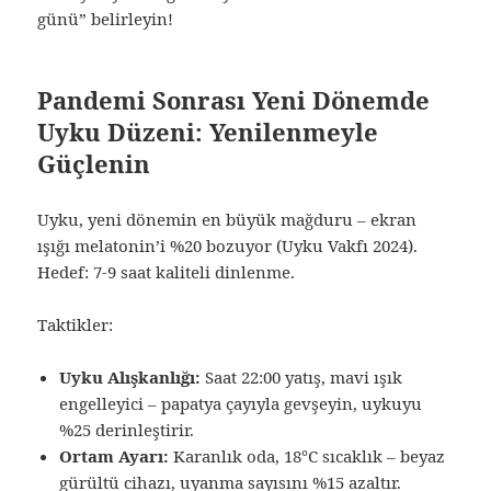
günü” belirleyin!
Pandemi Sonrası Yeni Dönemde
Uyku Düzeni: Yenilenmeyle
Güçlenin
Uyku, yeni dönemin en büyük mağduru – ekran
ışığı melatonin’i %20 bozuyor (Uyku Vakfı 2024).
Hedef: 7-9 saat kaliteli dinlenme.
Taktikler:
Uyku Alışkanlığı:
Saat 22:00 yatış, mavi ışık
engelleyici – papatya çayıyla gevşeyin, uykuyu
%25 derinleştirir.
Ortam Ayarı:
Karanlık oda, 18°C sıcaklık – beyaz
gürültü cihazı, uyanma sayısını %15 azaltır.