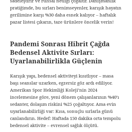
sadeleştirir ve ruhsal netliği çoğaltır. Danışmanlık
pratiğimde, bu sırları benimseyenler, karışık hayatın
gerilimine karşı %30 daha esnek kalıyor – haftalık
pazar listesi çıkarın, taze ürünlere öncelik verin!
Pandemi Sonrası Hibrit Çağda
Bedensel Aktivite Sırları:
Uyarlanabilirlikla Güçlenin
Karışık yapı, bedensel aktiviteyi kısıtlıyor – masa
başı seanslar uzarken, egzersiz göz ardı ediliyor.
Amerikan Spor Hekimliği Koleji’nin 2024
incelemesine göre, yeni dönem çalışanlarının %40’ı
sedanter, dolaşım riskini %25 çoğaltıyor. Ama evin
uyarlanabilirliği var: Kısa, sonuçlu sırlarla günü
canlandırın. Hedef: Haftada 150 dakika orta tempolu
bedensel aktivite – evrensel sağlık ölçütü.