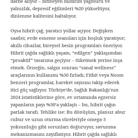
darbe alıyor – bitmeyen bildirim yağmuru ve
yalnızlık, depresif eğilimleri %20 yükseltiyor,
dinlenme kalitesini baltalıyor.
Oysa hibrit çağ, yaratıcı yollar açıyor. Değişken
saatler, evde esneme seansları için boşluk yaratıyor;
akıllı cihazlar, bireysel besin programları öneriyor.
Hibrit çağda sağlıklı yaşam, “edilgen” yaklaşımdan
“proaktif” tasarıma geçiyor – tüketmek yerine inşa
etmek. Örneğin, salgın sonrası “sanal wellness”
araçlarının kullanımı %50 fırladı; Fitbit veya Noom
benzeri programlar, hareket sayısını takip ederek
itici güç sağlıyor. Türkiye’de, Sağlık Bakanlığı’nın
2024 istatistiklerine göre, ev ortamında egzersiz
yapanların payı %30’a yaklaştı – bu, hibrit çağın
parlak tarafı. Tehlike ise: Bu dönüşüm, plansız abur
cubur ve uzun oturma süreleriyle omega-3
yoksunluğu gibi sorunları doğuruyor, savunma
mekanizmasını zayıflatıyor. Hibrit çağda sağlıklı