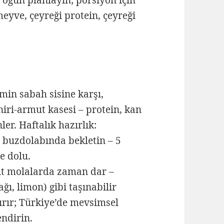
meyve, çeyreği protein, çeyreği
in sabah sisine karşı,
iri-armut kasesi – protein, kan
nler. Haftalık hazırlık:
 buzdolabında bekletin – 5
e dolu.
t molalarda zaman dar –
ağı, limon) gibi taşınabilir
dırır; Türkiye’de mevsimsel
endirin.