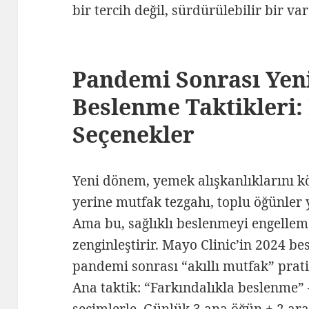
bir tercih değil, sürdürülebilir bir va
Pandemi Sonrası Ye
Beslenme Taktikleri: 
Seçenekler
Yeni dönem, yemek alışkanlıklarını kök
yerine mutfak tezgahı, toplu öğünler 
Ama bu, sağlıklı beslenmeyi engellem
zenginleştirir. Mayo Clinic’in 2024 b
pandemi sonrası “akıllı mutfak” pratik
Ana taktik: “Farkındalıkla beslenme” –
seçimlerle. Günlük 3 ana öğün + 2 ara