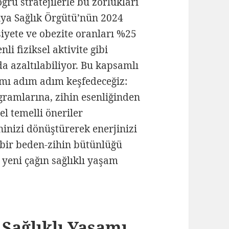
ğru stratejilerle bu zorlukları
a Sağlık Örgütü’nün 2024
iyete ve obezite oranları %25
li fiziksel aktivite gibi
da azaltılabiliyor. Bu kapsamlı
amı adım adım keşfedeceğiz:
gramlarına, zihin esenliğinden
l temelli öneriler
inizi dönüştürerek enerjinizi
 bir beden-zihin bütünlüğü
yeni çağın sağlıklı yaşam
Sağlıklı Yaşamı