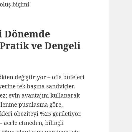
roluş biçimi!
ni Dönemde
Pratik ve Dengeli
ten değiştiriyor – ofis büfeleri
yerine tek başına sandviçler.
ez; evin avantajını kullanarak
eslenme pusulasına göre,
leri obeziteyi %25 geriletiyor.
 acele etmeden, bilinçli
 öğün planlayın; porsiyon için