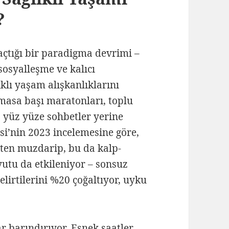
?
açtığı bir paradigma devrimi –
 sosyalleşme ve kalıcı
lıklı yaşam alışkanlıklarını
 masa başı maratonları, toplu
r, yüz yüze sohbetler yerine
si’nin 2023 incelemesine göre,
ikten muzdarip, bu da kalp-
yutu da etkileniyor – sonsuz
lirtilerini %20 çoğaltıyor, uyku
r barındırıyor. Esnek saatler,