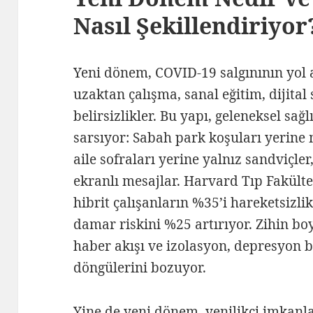
Nasıl Şekillendiriyor
Yeni dönem, COVID-19 salgınının yol 
uzaktan çalışma, sanal eğitim, dijital
belirsizlikler. Bu yapı, geleneksel sağ
sarsıyor: Sabah park koşuları yerine
aile sofraları yerine yalnız sandviçle
ekranlı mesajlar. Harvard Tıp Fakülte
hibrit çalışanların %35’i hareketsizl
damar riskini %25 artırıyor. Zihin bo
haber akışı ve izolasyon, depresyon be
döngülerini bozuyor.
Yine de yeni dönem, yenilikçi imkanla