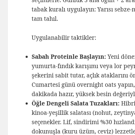
tabak kuralı uygulayın: Yarısı sebze-
tam tahıl.
Uygulanabilir taktikler:
Sabah Proteinle Başlayın:
Yeni dönem
yumurta-fındık karışımı veya lor peyn
şekerini sabit tutar, açlık ataklarını ö
Cumartesi günü overnight oats yapın,
dakikada hazır, yüksek besin değeriyl
Öğle Dengeli Salata Tuzakları:
Hibri
kinoa-yeşillik salatası (nohut, zeytiny
seçenekler. Lif, sindirimi %30 hızlan
dokunuşla (kuru üzüm, ceviz) lezzetl