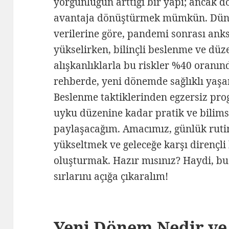
yorgunluğun arttığı bir yapı; ancak do
avantaja dönüştürmek mümkün. Düny
verilerine göre, pandemi sonrası anks
yükselirken, bilinçli beslenme ve düzen
alışkanlıklarla bu riskler %40 oranın
rehberde, yeni dönemde sağlıklı yaş
Beslenme taktiklerinden egzersiz pro
uyku düzenine kadar pratik ve bilimse
paylaşacağım. Amacımız, günlük rutin
yükseltmek ve geleceğe karşı dirençli
oluşturmak. Hazır mısınız? Haydi, bu 
sırlarını açığa çıkaralım!
Yeni Dönem Nedir ve 