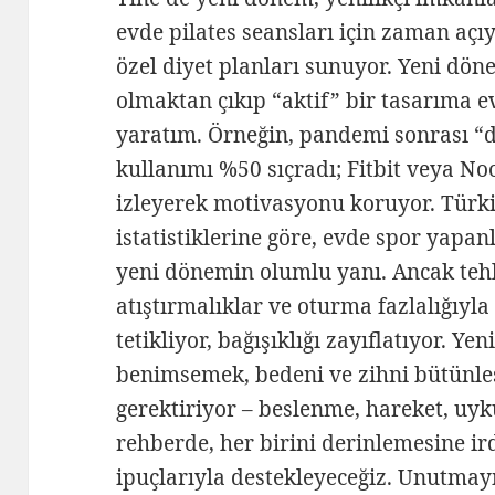
evde pilates seansları için zaman açıy
özel diyet planları sunuyor. Yeni dön
olmaktan çıkıp “aktif” bir tasarıma e
yaratım. Örneğin, pandemi sonrası “di
kullanımı %50 sıçradı; Fitbit veya No
izleyerek motivasyonu koruyor. Türkiy
istatistiklerine göre, evde spor yapan
yeni dönemin olumlu yanı. Ancak tehl
atıştırmalıklar ve oturma fazlalığıyla
tetikliyor, bağışıklığı zayıflatıyor. Y
benimsemek, bedeni ve zihni bütünleş
gerektiriyor – beslenme, hareket, uyk
rehberde, her birini derinlemesine ir
ipuçlarıyla destekleyeceğiz. Unutmayı