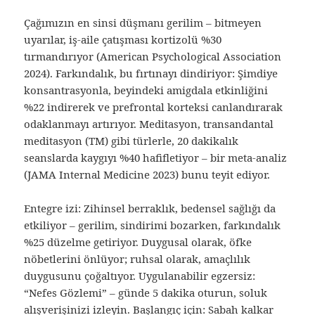
Çağımızın en sinsi düşmanı gerilim – bitmeyen
uyarılar, iş-aile çatışması kortizolü %30
tırmandırıyor (American Psychological Association
2024). Farkındalık, bu fırtınayı dindiriyor: Şimdiye
konsantrasyonla, beyindeki amigdala etkinliğini
%22 indirerek ve prefrontal korteksi canlandırarak
odaklanmayı artırıyor. Meditasyon, transandantal
meditasyon (TM) gibi türlerle, 20 dakikalık
seanslarda kaygıyı %40 hafifletiyor – bir meta-analiz
(JAMA Internal Medicine 2023) bunu teyit ediyor.
Entegre izi: Zihinsel berraklık, bedensel sağlığı da
etkiliyor – gerilim, sindirimi bozarken, farkındalık
%25 düzelme getiriyor. Duygusal olarak, öfke
nöbetlerini önlüyor; ruhsal olarak, amaçlılık
duygusunu çoğaltıyor. Uygulanabilir egzersiz:
“Nefes Gözlemi” – günde 5 dakika oturun, soluk
alışverişinizi izleyin. Başlangıç için: Sabah kalkar