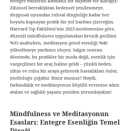
entegre etkilerini katmanlı bir biçimde ele alacağız:
Zihinsel berraklıktan bedensel yenilenmeye,
duygusal uyumdan ruhsal dinginliğe kadar her
boyutu kapsayan pratik bir yol haritası çizeceğim.
Harvard Tıp Fakültesi’nin 2023 incelemesine göre,
düzenli mindfulness uygulamaları kronik gerilimi
%35 azaltırken, meditasyon genel esenliği %40
yükseltmeye yardımcı oluyor. Salgın sonrası
dönemde, bu pratikler bir moda değil, esenlik için
vazgeçilmez bir araç haline geldi – çünkü beden,
zihin ve ruhu bir araya getirerek hastalıkları önler,
mutluluğu çoğaltır. Hazır mısınız? Haydi,
farkındalık ve meditasyonun büyülü evrenine adım
atalım ve sağlıklı yaşamı yeniden yorumlayalım!
Mindfulness ve Meditasyonun
Esasları: Entegre Esenliğin Temel
Direği