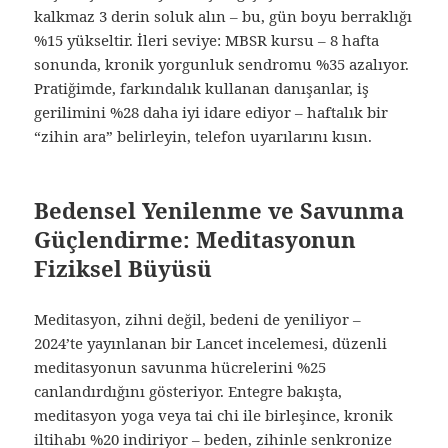
kalkmaz 3 derin soluk alın – bu, gün boyu berraklığı
%15 yükseltir. İleri seviye: MBSR kursu – 8 hafta
sonunda, kronik yorgunluk sendromu %35 azalıyor.
Pratiğimde, farkındalık kullanan danışanlar, iş
gerilimini %28 daha iyi idare ediyor – haftalık bir
“zihin ara” belirleyin, telefon uyarılarını kısın.
Bedensel Yenilenme ve Savunma
Güçlendirme: Meditasyonun
Fiziksel Büyüsü
Meditasyon, zihni değil, bedeni de yeniliyor –
2024’te yayınlanan bir Lancet incelemesi, düzenli
meditasyonun savunma hücrelerini %25
canlandırdığını gösteriyor. Entegre bakışta,
meditasyon yoga veya tai chi ile birleşince, kronik
iltihabı %20 indiriyor – beden, zihinle senkronize