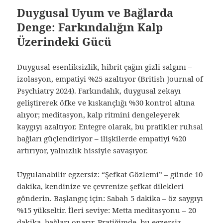
Duygusal Uyum ve Bağlarda
Denge: Farkındalığın Kalp
Üzerindeki Gücü
Duygusal esenliksizlik, hibrit çağın gizli salgını –
izolasyon, empatiyi %25 azaltıyor (British Journal of
Psychiatry 2024). Farkındalık, duygusal zekayı
geliştirerek öfke ve kıskançlığı %30 kontrol altına
alıyor; meditasyon, kalp ritmini dengeleyerek
kaygıyı azaltıyor. Entegre olarak, bu pratikler ruhsal
bağları güçlendiriyor – ilişkilerde empatiyi %20
artırıyor, yalnızlık hissiyle savaşıyor.
Uygulanabilir egzersiz: “Şefkat Gözlemi” – günde 10
dakika, kendinize ve çevrenize şefkat dilekleri
gönderin. Başlangıç için: Sabah 5 dakika – öz saygıyı
%15 yükseltir. İleri seviye: Metta meditasyonu – 20
dakika, bağları onarır. Pratiğimde, bu egzersiz,