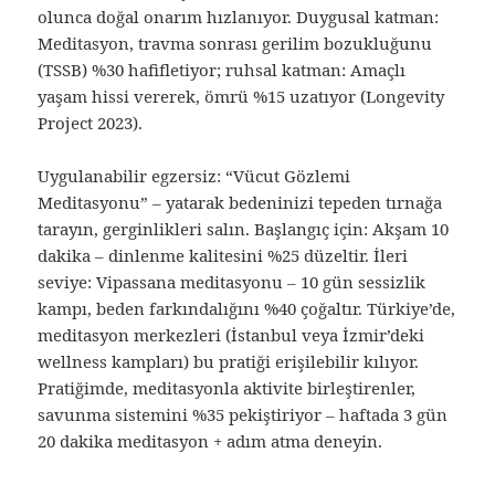
olunca doğal onarım hızlanıyor. Duygusal katman:
Meditasyon, travma sonrası gerilim bozukluğunu
(TSSB) %30 hafifletiyor; ruhsal katman: Amaçlı
yaşam hissi vererek, ömrü %15 uzatıyor (Longevity
Project 2023).
Uygulanabilir egzersiz: “Vücut Gözlemi
Meditasyonu” – yatarak bedeninizi tepeden tırnağa
tarayın, gerginlikleri salın. Başlangıç için: Akşam 10
dakika – dinlenme kalitesini %25 düzeltir. İleri
seviye: Vipassana meditasyonu – 10 gün sessizlik
kampı, beden farkındalığını %40 çoğaltır. Türkiye’de,
meditasyon merkezleri (İstanbul veya İzmir’deki
wellness kampları) bu pratiği erişilebilir kılıyor.
Pratiğimde, meditasyonla aktivite birleştirenler,
savunma sistemini %35 pekiştiriyor – haftada 3 gün
20 dakika meditasyon + adım atma deneyin.