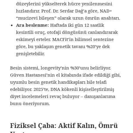
düzeylerini yükselterek hücre yenilenmesini
hızlandırır. Prof. Dr. Serdar Dağ’a göre, NAD+
“mucizevi bileşen” olarak uzun ömrün anahtarı.
Ara beslenme:
Haftada iki gün 12 saatlik
kesintili oruç, otofaji döngüsünü canlandırarak
eskimeyi erteler. MACFit’in bilimsel sentezine
göre, bu yaklaşım genetik tavanı %20’ye dek
genişletebilir.
Besin sistemi, longevity’nin %30’unu belirliyor.
Güven Hastanesi’nin el kitabında ifade edildiği gibi,
uyumlu besin genetik handikapları bile telafi
edebiliyor. 2025’te, DNA kökenli kişiselleştirilmiş
diyet incelemeleri revaç buluyor – danışanlarıma
bunu öneriyorum.
Fiziksel Çaba: Aktif Kalın, Ömrü