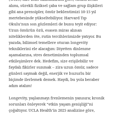
alımı, sürekli fiziksel çaba ve sağlam grup ilişkileri
gibi ana prensipler, ömür beklentimizi 10-15 yıl
mertebesinde yükseltebiliyor. Harvard Tıp
Okulu’nun son gözlemleri de bunu teyit ediyor:
Uzun ömürün özü, esasen miras alınan
niteliklerden öte, rutin tercihlerimizde yatıyor. Bu
yazıda, bilimsel temellere oturan longevity
tekniklerini ele alacağım: Diyetten dinlenme
aşamalarına, stres denetiminden toplumsal
etkileşimlere dek. Hedefim, size erişilebilir ve
faydalı fikirler sunmak – zira uzun ömür, sadece
günleri saymak değil, enerjik ve huzurlu bir
biçimde ilerlemek demek. Haydi, bu yola beraber
adım atalım!
Longevity, yaşlanmayı frenlemenin yanısıra; kronik
sorunları önleyerek “etkin yaşam genişliği”ni
çoğaltıyor. UCLA Health’in 2025 analizine göre,