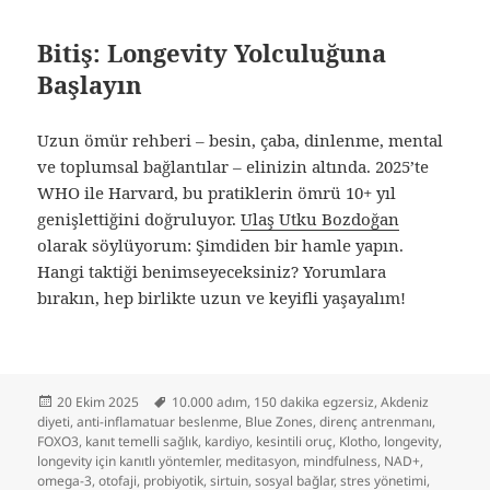
Bitiş: Longevity Yolculuğuna
Başlayın
Uzun ömür rehberi – besin, çaba, dinlenme, mental
ve toplumsal bağlantılar – elinizin altında. 2025’te
WHO ile Harvard, bu pratiklerin ömrü 10+ yıl
genişlettiğini doğruluyor.
Ulaş Utku Bozdoğan
olarak söylüyorum: Şimdiden bir hamle yapın.
Hangi taktiği benimseyeceksiniz? Yorumlara
bırakın, hep birlikte uzun ve keyifli yaşayalım!
Yayın
Etiketler
20 Ekim 2025
10.000 adım
,
150 dakika egzersiz
,
Akdeniz
tarihi
diyeti
,
anti-inflamatuar beslenme
,
Blue Zones
,
direnç antrenmanı
,
FOXO3
,
kanıt temelli sağlık
,
kardiyo
,
kesintili oruç
,
Klotho
,
longevity
,
longevity için kanıtlı yöntemler
,
meditasyon
,
mindfulness
,
NAD+
,
omega-3
,
otofaji
,
probiyotik
,
sirtuin
,
sosyal bağlar
,
stres yönetimi
,