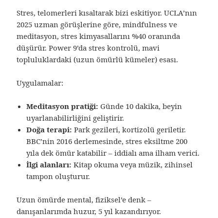
Stres, telomerleri kısaltarak bizi eskitiyor. UCLA’nın
2025 uzman görüşlerine göre, mindfulness ve
meditasyon, stres kimyasallarını %40 oranında
düşürür. Power 9’da stres kontrolü, mavi
topluluklardaki (uzun ömürlü kümeler) esası.
Uygulamalar:
Meditasyon pratiği:
Günde 10 dakika, beyin
uyarlanabilirliğini geliştirir.
Doğa terapi:
Park gezileri, kortizolü geriletir.
BBC’nin 2016 derlemesinde, stres eksiltme 200
yıla dek ömür katabilir – iddialı ama ilham verici.
İlgi alanları:
Kitap okuma veya müzik, zihinsel
tampon oluşturur.
Uzun ömürde mental, fiziksel’e denk –
danışanlarımda huzur, 5 yıl kazandırıyor.