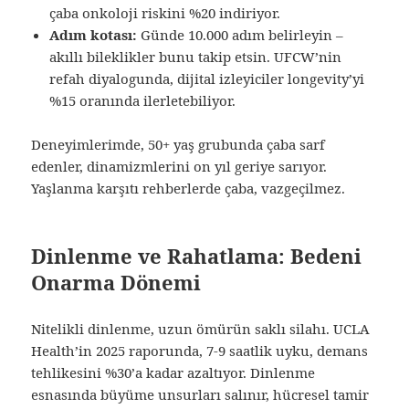
çaba onkoloji riskini %20 indiriyor.
Adım kotası:
Günde 10.000 adım belirleyin –
akıllı bileklikler bunu takip etsin. UFCW’nin
refah diyalogunda, dijital izleyiciler longevity’yi
%15 oranında ilerletebiliyor.
Deneyimlerimde, 50+ yaş grubunda çaba sarf
edenler, dinamizmlerini on yıl geriye sarıyor.
Yaşlanma karşıtı rehberlerde çaba, vazgeçilmez.
Dinlenme ve Rahatlama: Bedeni
Onarma Dönemi
Nitelikli dinlenme, uzun ömürün saklı silahı. UCLA
Health’in 2025 raporunda, 7-9 saatlik uyku, demans
tehlikesini %30’a kadar azaltıyor. Dinlenme
esnasında büyüme unsurları salınır, hücresel tamir