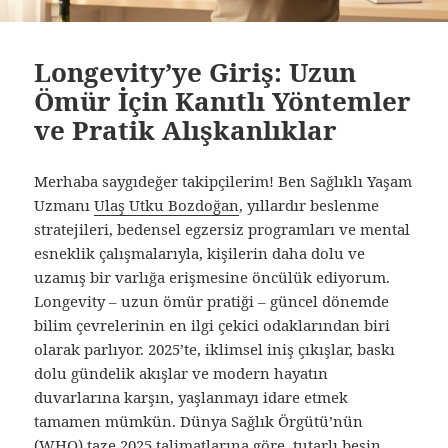
Longevity’ye Giriş: Uzun
Ömür İçin Kanıtlı Yöntemler
ve Pratik Alışkanlıklar
Merhaba saygıdeğer takipçilerim! Ben Sağlıklı Yaşam
Uzmanı
Ulaş Utku Bozdoğan
, yıllardır beslenme
stratejileri, bedensel egzersiz programları ve mental
esneklik çalışmalarıyla, kişilerin daha dolu ve
uzamış bir varlığa erişmesine öncülük ediyorum.
Longevity – uzun ömür pratiği – güncel dönemde
bilim çevrelerinin en ilgi çekici odaklarından biri
olarak parlıyor. 2025’te, iklimsel iniş çıkışlar, baskı
dolu gündelik akışlar ve modern hayatın
duvarlarına karşın, yaşlanmayı idare etmek
tamamen mümkün. Dünya Sağlık Örgütü’nün
(WHO) taze 2025 talimatlarına göre, tutarlı besin