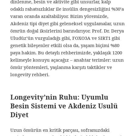
dinlenme, besin ve aktivite gibi unsurlar, kalp
odaklı rahatsızlıklar ile insülin dengesizliğini %30’a
varan oranda azaltabiliyor. Bizim yöremizde,
Akdeniz tipi diyet gibi geleneksel uygulamalar, uzun
ömrün doğal iksirlerini barındırıyor. Prof. Dr. Derya
Uludüz’ün vurguladığı gibi, FOXO3A ve SIRT1 gibi
genetik bileşenler etkili olsa da, yaşam biçimi %80
paya hakim. Bu detaylı rehberimizde, yaklaşık 1200
kelimeyle konuyu açacağız – anahtar terimler: uzun
ömür yöntemleri, yaşlanma karşıtı taktikler ve
longevity rehberi.
Longevity’nin Ruhu: Uyumlu
Besin Sistemi ve Akdeniz Usulü
Diyet
Uzun ömürün en kritik parçası, soframızdaki