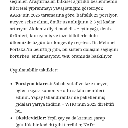
seçimler. Araştırmalar, bitkisel ağırlıklı beslenmenin
hücresel yıpranmayı yavaşlattığını gösteriyor.
AARP’nin 2025 taramasına göre, haftalık 25 porsiyon
meyve-sebze alımı, ömür uzunluğunu 2-3 yıl kadar
artırıyor. Akdeniz diyet modeli – zeytinyağı, deniz
ürünleri, kuruyemiş ve taze bitkilerle dolu –
ülkemizde özgün bir longevity reçetesi. Dr. Mehmet
Portakal’ın belirttiği gibi, bu sistem dolaşım sağlığını
korurken, enflamasyonu %40 oranında baskılıyor.
Uygulanabilir taktikler:
Porsiyon idaresi:
Sabah yulaf ve taze meyve,
öğlen ızgara somon ve otlu salata menüleri
edinin. Yapay tatlandıranlar ile paketlenmiş
gıdaları yarıya indirin – WHO’nun 2025 direktifi
bu.
Oksitleyiciler:
Yeşil çay ya da kırmızı şarap
(günlük bir kadeh) gibi tercihler, NAD+