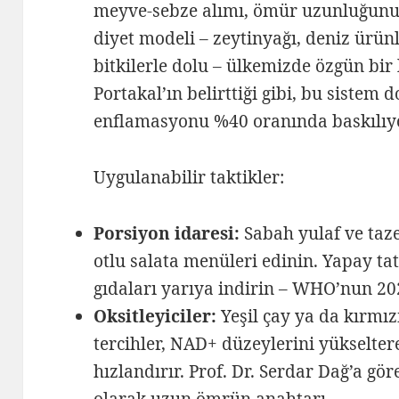
meyve-sebze alımı, ömür uzunluğunu 2
diyet modeli – zeytinyağı, deniz ürün
bitkilerle dolu – ülkemizde özgün bir
Portakal’ın belirttiği gibi, bu sistem 
enflamasyonu %40 oranında baskılıy
Uygulanabilir taktikler:
Porsiyon idaresi:
Sabah yulaf ve taz
otlu salata menüleri edinin. Yapay ta
gıdaları yarıya indirin – WHO’nun 202
Oksitleyiciler:
Yeşil çay ya da kırmız
tercihler, NAD+ düzeylerini yükselte
hızlandırır. Prof. Dr. Serdar Dağ’a gö
olarak uzun ömrün anahtarı.