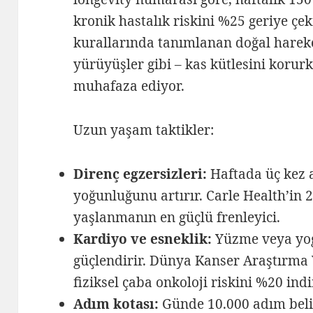
kronik hastalık riskini %25 geriye çe
kurallarında tanımlanan doğal harek
yürüyüşler gibi – kas kütlesini koru
muhafaza ediyor.
Uzun yaşam taktikler:
Direnç egzersizleri:
Haftada üç kez a
yoğunluğunu artırır. Carle Health’in 2
yaşlanmanın en güçlü frenleyici.
Kardiyo ve esneklik:
Yüzme veya yoga
güçlendirir. Dünya Kanser Araştırma 
fiziksel çaba onkoloji riskini %20 indi
Adım kotası:
Günde 10.000 adım belirl