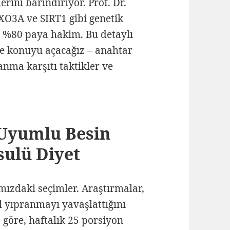
rini barındırıyor. Prof. Dr.
XO3A ve SIRT1 gibi genetik
mi %80 paya hakim. Bu detaylı
le konuyu açacağız – anahtar
nma karşıtı taktikler ve
 Uyumlu Besin
sulü Diyet
mızdaki seçimler. Araştırmalar,
el yıpranmayı yavaşlattığını
göre, haftalık 25 porsiyon