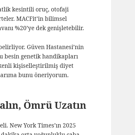
lik kesintili oruç, otofaji
eler. MACFit’in bilimsel
vanı %20’ye dek genişletebilir.
belirliyor. Güven Hastanesi’nin
lu besin genetik handikapları
enli kişiselleştirilmiş diyet
nlarıma bunu öneriyorum.
Kalın, Ömrü Uzatın
geli. New York Times’ın 2025
0 dakika orta yoğunluklu çaba,