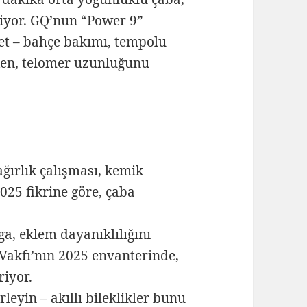
kiyor. GQ’nun “Power 9”
et – bahçe bakımı, tempolu
rken, telomer uzunluğunu
ğırlık çalışması, kemik
025 fikrine göre, çaba
, eklem dayanıklılığını
Vakfı’nın 2025 envanterinde,
riyor.
eyin – akıllı bileklikler bunu