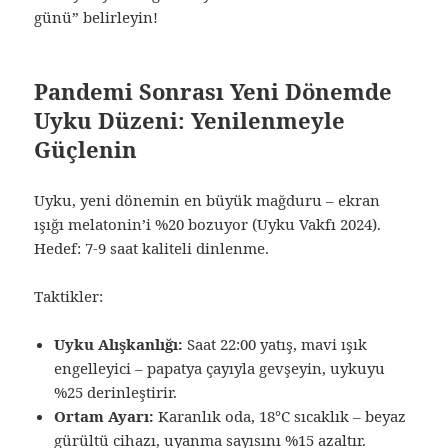
günü” belirleyin!
Pandemi Sonrası Yeni Dönemde
Uyku Düzeni: Yenilenmeyle
Güçlenin
Uyku, yeni dönemin en büyük mağduru – ekran
ışığı melatonin’i %20 bozuyor (Uyku Vakfı 2024).
Hedef: 7-9 saat kaliteli dinlenme.
Taktikler:
Uyku Alışkanlığı:
Saat 22:00 yatış, mavi ışık
engelleyici – papatya çayıyla gevşeyin, uykuyu
%25 derinleştirir.
Ortam Ayarı:
Karanlık oda, 18°C sıcaklık – beyaz
gürültü cihazı, uyanma sayısını %15 azaltır.