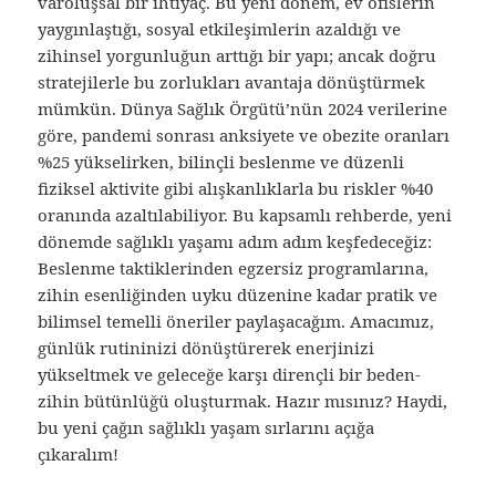
varoluşsal bir ihtiyaç. Bu yeni dönem, ev ofislerin
yaygınlaştığı, sosyal etkileşimlerin azaldığı ve
zihinsel yorgunluğun arttığı bir yapı; ancak doğru
stratejilerle bu zorlukları avantaja dönüştürmek
mümkün. Dünya Sağlık Örgütü’nün 2024 verilerine
göre, pandemi sonrası anksiyete ve obezite oranları
%25 yükselirken, bilinçli beslenme ve düzenli
fiziksel aktivite gibi alışkanlıklarla bu riskler %40
oranında azaltılabiliyor. Bu kapsamlı rehberde, yeni
dönemde sağlıklı yaşamı adım adım keşfedeceğiz:
Beslenme taktiklerinden egzersiz programlarına,
zihin esenliğinden uyku düzenine kadar pratik ve
bilimsel temelli öneriler paylaşacağım. Amacımız,
günlük rutininizi dönüştürerek enerjinizi
yükseltmek ve geleceğe karşı dirençli bir beden-
zihin bütünlüğü oluşturmak. Hazır mısınız? Haydi,
bu yeni çağın sağlıklı yaşam sırlarını açığa
çıkaralım!