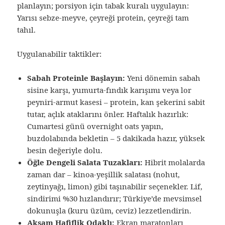
planlayın; porsiyon için tabak kuralı uygulayın:
Yarısı sebze-meyve, çeyreği protein, çeyreği tam
tahıl.
Uygulanabilir taktikler:
Sabah Proteinle Başlayın:
Yeni dönemin sabah
sisine karşı, yumurta-fındık karışımı veya lor
peyniri-armut kasesi – protein, kan şekerini sabit
tutar, açlık ataklarını önler. Haftalık hazırlık:
Cumartesi günü overnight oats yapın,
buzdolabında bekletin – 5 dakikada hazır, yüksek
besin değeriyle dolu.
Öğle Dengeli Salata Tuzakları:
Hibrit molalarda
zaman dar – kinoa-yeşillik salatası (nohut,
zeytinyağı, limon) gibi taşınabilir seçenekler. Lif,
sindirimi %30 hızlandırır; Türkiye’de mevsimsel
dokunuşla (kuru üzüm, ceviz) lezzetlendirin.
Akşam Hafiflik Odaklı:
Ekran maratonları