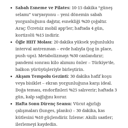
Sabah Esneme ve Pilates:
10-15 dakika “güneş
selamı” varyasyonu – yeni dönemin sabah
yorgunluğunu dağıtır, esnekliği %20 çoğaltır.
Araç: Ücretsiz mobil app’ler; haftada 4 gün,
kortizolü %15 indirir.
Öğle HIIT Molası:
20 dakika yüksek yoğunluklu
interval antrenman – evde halıyla (jog in place,
push-ups). Metabolizmayı %30 canlandırır;
pandemi sonrası kilo alımını önler – Türkiye’de,
balkon yürüyüşleriyle birleştirin.
Akşam Tempolu Gezinti:
30 dakika hafif koşu
veya bisiklet – ekran yorgunluğuna karşı ideal.
Doğa teması, endorfinleri %25 salıverir; haftada 3
gün, kalp sağlığını korur.
Hafta Sonu Direnç Seansı:
Vücut ağırlığı
çalışmaları (lunges, planks) – 30 dakika, kas
kütlesini %10 güçlendirir. İzleme: Akıllı saatler;
ilerlemeyi kaydedin.