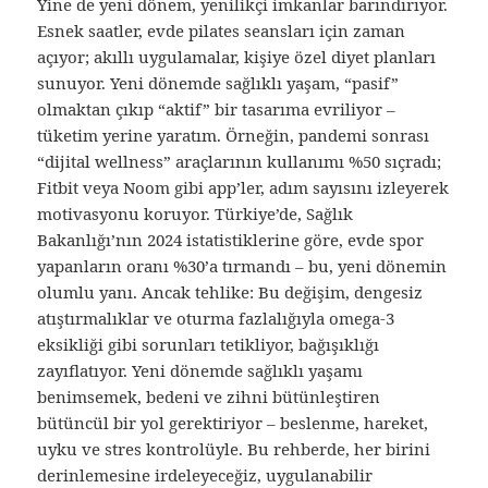
Yine de yeni dönem, yenilikçi imkanlar barındırıyor.
Esnek saatler, evde pilates seansları için zaman
açıyor; akıllı uygulamalar, kişiye özel diyet planları
sunuyor. Yeni dönemde sağlıklı yaşam, “pasif”
olmaktan çıkıp “aktif” bir tasarıma evriliyor –
tüketim yerine yaratım. Örneğin, pandemi sonrası
“dijital wellness” araçlarının kullanımı %50 sıçradı;
Fitbit veya Noom gibi app’ler, adım sayısını izleyerek
motivasyonu koruyor. Türkiye’de, Sağlık
Bakanlığı’nın 2024 istatistiklerine göre, evde spor
yapanların oranı %30’a tırmandı – bu, yeni dönemin
olumlu yanı. Ancak tehlike: Bu değişim, dengesiz
atıştırmalıklar ve oturma fazlalığıyla omega-3
eksikliği gibi sorunları tetikliyor, bağışıklığı
zayıflatıyor. Yeni dönemde sağlıklı yaşamı
benimsemek, bedeni ve zihni bütünleştiren
bütüncül bir yol gerektiriyor – beslenme, hareket,
uyku ve stres kontrolüyle. Bu rehberde, her birini
derinlemesine irdeleyeceğiz, uygulanabilir