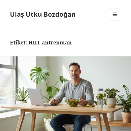
Ulaş Utku Bozdoğan
MENÜ
VE
BILEŞENLER
Etiket:
HIIT antrenman