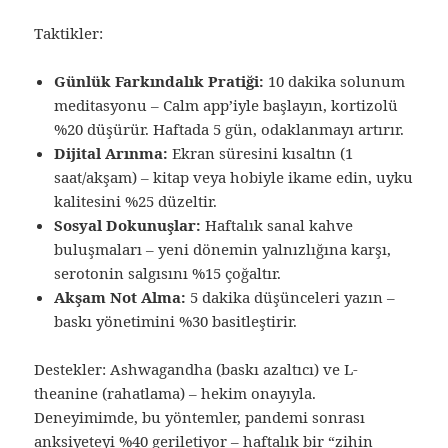
Taktikler:
Günlük Farkındalık Pratiği:
10 dakika solunum
meditasyonu – Calm app’iyle başlayın, kortizolü
%20 düşürür. Haftada 5 gün, odaklanmayı artırır.
Dijital Arınma:
Ekran süresini kısaltın (1
saat/akşam) – kitap veya hobiyle ikame edin, uyku
kalitesini %25 düzeltir.
Sosyal Dokunuşlar:
Haftalık sanal kahve
buluşmaları – yeni dönemin yalnızlığına karşı,
serotonin salgısını %15 çoğaltır.
Akşam Not Alma:
5 dakika düşünceleri yazın –
baskı yönetimini %30 basitleştirir.
Destekler: Ashwagandha (baskı azaltıcı) ve L-
theanine (rahatlama) – hekim onayıyla.
Deneyimimde, bu yöntemler, pandemi sonrası
anksiyeteyi %40 geriletiyor – haftalık bir “zihin