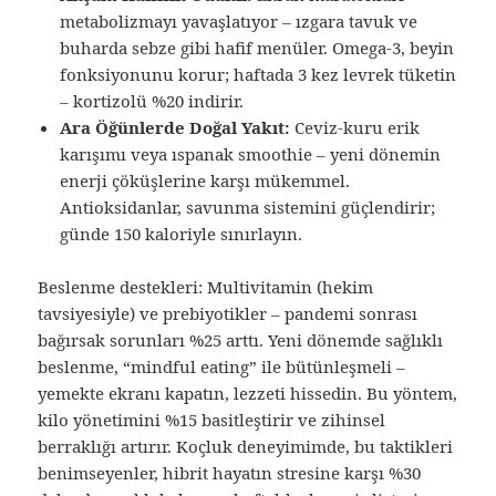
metabolizmayı yavaşlatıyor – ızgara tavuk ve
buharda sebze gibi hafif menüler. Omega-3, beyin
fonksiyonunu korur; haftada 3 kez levrek tüketin
– kortizolü %20 indirir.
Ara Öğünlerde Doğal Yakıt:
Ceviz-kuru erik
karışımı veya ıspanak smoothie – yeni dönemin
enerji çöküşlerine karşı mükemmel.
Antioksidanlar, savunma sistemini güçlendirir;
günde 150 kaloriyle sınırlayın.
Beslenme destekleri: Multivitamin (hekim
tavsiyesiyle) ve prebiyotikler – pandemi sonrası
bağırsak sorunları %25 arttı. Yeni dönemde sağlıklı
beslenme, “mindful eating” ile bütünleşmeli –
yemekte ekranı kapatın, lezzeti hissedin. Bu yöntem,
kilo yönetimini %15 basitleştirir ve zihinsel
berraklığı artırır. Koçluk deneyimimde, bu taktikleri
benimseyenler, hibrit hayatın stresine karşı %30