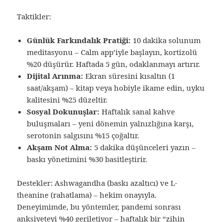
Taktikler:
Günlük Farkındalık Pratiği:
10 dakika solunum
meditasyonu – Calm app’iyle başlayın, kortizolü
%20 düşürür. Haftada 5 gün, odaklanmayı artırır.
Dijital Arınma:
Ekran süresini kısaltın (1
saat/akşam) – kitap veya hobiyle ikame edin, uyku
kalitesini %25 düzeltir.
Sosyal Dokunuşlar:
Haftalık sanal kahve
buluşmaları – yeni dönemin yalnızlığına karşı,
serotonin salgısını %15 çoğaltır.
Akşam Not Alma:
5 dakika düşünceleri yazın –
baskı yönetimini %30 basitleştirir.
Destekler: Ashwagandha (baskı azaltıcı) ve L-
theanine (rahatlama) – hekim onayıyla.
Deneyimimde, bu yöntemler, pandemi sonrası
anksiyeteyi %40 geriletiyor – haftalık bir “zihin