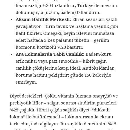
hazımsızlığı %30 hızlandırır; Türkiye’de mevsim
dokunuşuyla (üzüm, badem) tatlandırın.
Akşam Hafiflik Merkezli:
Ekran seansları yakıtı
yavaşlatıyor – fırın tavuk ve haşlama yeşillik gibi
hafif fikirler. Omega-3, beyin işlevini muhafaza
eder; haftada 3 kez palamut tüketin – gerilim
hormonu kortizolü %20 bastırır.
Ara Lokmalarda Tabii Canlılık:
Badem-kuru
erik miksi veya pazı smoothie – hibrit çağın
canlılık çöküşlerine karşı ideal. Antioksidanlar,
koruma hattını pekiştirir; günde 150 kaloriyle
sınırlayın.
Diyet destekleri: Çoklu vitamin (uzman onayıyla) ve
prebiyotik lifler – salgın sonrası sindirim pürüzleri
%25 çoğaldı. Hibrit çağda sağlıklı diyet, “dikkatli
lokma” ile bütünleşmeli – lokma sırasında ekranı
terk edin, tadı algılayın. Bu sır, kilo denetimini %15