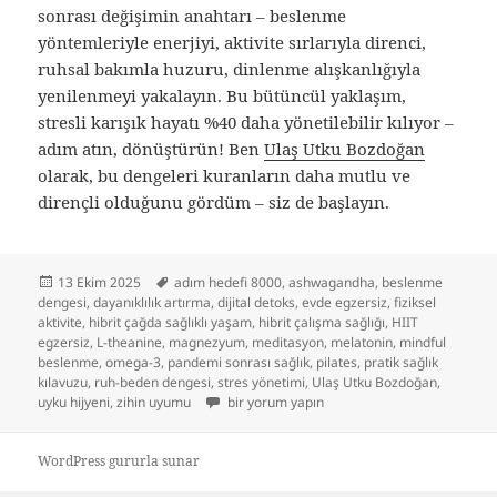
sonrası değişimin anahtarı – beslenme
yöntemleriyle enerjiyi, aktivite sırlarıyla direnci,
ruhsal bakımla huzuru, dinlenme alışkanlığıyla
yenilenmeyi yakalayın. Bu bütüncül yaklaşım,
stresli karışık hayatı %40 daha yönetilebilir kılıyor –
adım atın, dönüştürün! Ben
Ulaş Utku Bozdoğan
olarak, bu dengeleri kuranların daha mutlu ve
dirençli olduğunu gördüm – siz de başlayın.
Yayın
Etiketler
13 Ekim 2025
adım hedefi 8000
,
ashwagandha
,
beslenme
tarihi
dengesi
,
dayanıklılık artırma
,
dijital detoks
,
evde egzersiz
,
fiziksel
aktivite
,
hibrit çağda sağlıklı yaşam
,
hibrit çalışma sağlığı
,
HIIT
egzersiz
,
L-theanine
,
magnezyum
,
meditasyon
,
melatonin
,
mindful
beslenme
,
omega-3
,
pandemi sonrası sağlık
,
pilates
,
pratik sağlık
kılavuzu
,
ruh-beden dengesi
,
stres yönetimi
,
Ulaş Utku Bozdoğan
,
Hibrit Çağda Sağlıklı Yaşam Sırları: Beslenme
uyku hijyeni
,
zihin uyumu
bir yorum yapın
WordPress gururla sunar