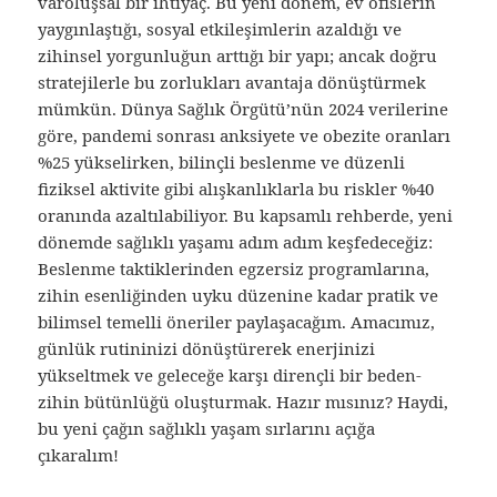
varoluşsal bir ihtiyaç. Bu yeni dönem, ev ofislerin
yaygınlaştığı, sosyal etkileşimlerin azaldığı ve
zihinsel yorgunluğun arttığı bir yapı; ancak doğru
stratejilerle bu zorlukları avantaja dönüştürmek
mümkün. Dünya Sağlık Örgütü’nün 2024 verilerine
göre, pandemi sonrası anksiyete ve obezite oranları
%25 yükselirken, bilinçli beslenme ve düzenli
fiziksel aktivite gibi alışkanlıklarla bu riskler %40
oranında azaltılabiliyor. Bu kapsamlı rehberde, yeni
dönemde sağlıklı yaşamı adım adım keşfedeceğiz:
Beslenme taktiklerinden egzersiz programlarına,
zihin esenliğinden uyku düzenine kadar pratik ve
bilimsel temelli öneriler paylaşacağım. Amacımız,
günlük rutininizi dönüştürerek enerjinizi
yükseltmek ve geleceğe karşı dirençli bir beden-
zihin bütünlüğü oluşturmak. Hazır mısınız? Haydi,
bu yeni çağın sağlıklı yaşam sırlarını açığa
çıkaralım!