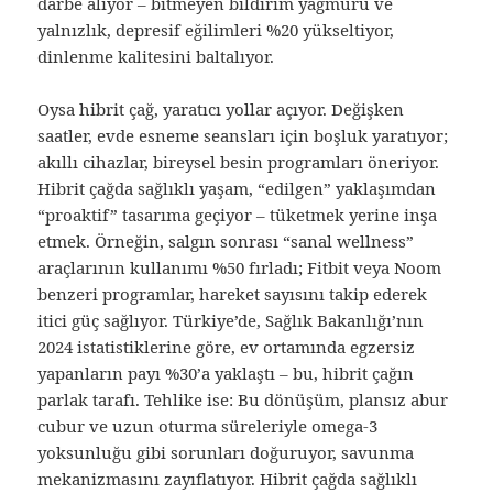
darbe alıyor – bitmeyen bildirim yağmuru ve
yalnızlık, depresif eğilimleri %20 yükseltiyor,
dinlenme kalitesini baltalıyor.
Oysa hibrit çağ, yaratıcı yollar açıyor. Değişken
saatler, evde esneme seansları için boşluk yaratıyor;
akıllı cihazlar, bireysel besin programları öneriyor.
Hibrit çağda sağlıklı yaşam, “edilgen” yaklaşımdan
“proaktif” tasarıma geçiyor – tüketmek yerine inşa
etmek. Örneğin, salgın sonrası “sanal wellness”
araçlarının kullanımı %50 fırladı; Fitbit veya Noom
benzeri programlar, hareket sayısını takip ederek
itici güç sağlıyor. Türkiye’de, Sağlık Bakanlığı’nın
2024 istatistiklerine göre, ev ortamında egzersiz
yapanların payı %30’a yaklaştı – bu, hibrit çağın
parlak tarafı. Tehlike ise: Bu dönüşüm, plansız abur
cubur ve uzun oturma süreleriyle omega-3
yoksunluğu gibi sorunları doğuruyor, savunma
mekanizmasını zayıflatıyor. Hibrit çağda sağlıklı