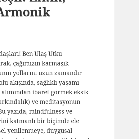
 Armonik
daşları! Ben
Ulaş Utku
arak, çağımızın karmaşık
anın yollarını uzun zamandır
u akışında, sağlıklı yaşamı
n alımından ibaret görmek eksik
farkındalık) ve meditasyonun
. Bu yazıda, mindfulness ve
ini katmanlı bir biçimde ele
nsel yenilenmeye, duygusal