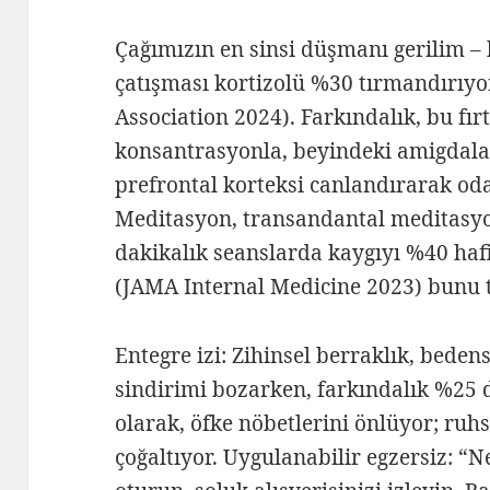
Çağımızın en sinsi düşmanı gerilim – b
çatışması kortizolü %30 tırmandırıyo
Association 2024). Farkındalık, bu fır
konsantrasyonla, beyindeki amigdala 
prefrontal korteksi canlandırarak od
Meditasyon, transandantal meditasyon
dakikalık seanslarda kaygıyı %40 hafi
(JAMA Internal Medicine 2023) bunu t
Entegre izi: Zihinsel berraklık, bedense
sindirimi bozarken, farkındalık %25 
olarak, öfke nöbetlerini önlüyor; ruh
çoğaltıyor. Uygulanabilir egzersiz: “