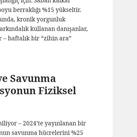
aşlangıç için: Sabah kalkar
boyu berraklığı %15 yükseltir.
onunda, kronik yorgunluk
arkındalık kullanan danışanlar,
 – haftalık bir “zihin ara”
 ve Savunma
syonun Fiziksel
niliyor – 2024’te yayınlanan bir
onun savunma hücrelerini %25