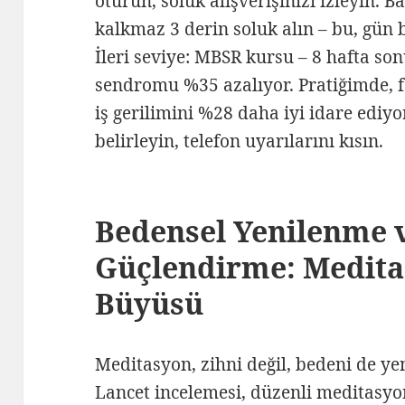
oturun, soluk alışverişinizi izleyin. B
kalkmaz 3 derin soluk alın – bu, gün 
İleri seviye: MBSR kursu – 8 hafta s
sendromu %35 azalıyor. Pratiğimde, f
iş gerilimini %28 daha iyi idare ediyor
belirleyin, telefon uyarılarını kısın.
Bedensel Yenilenme
Güçlendirme: Medita
Büyüsü
Meditasyon, zihni değil, bedeni de ye
Lancet incelemesi, düzenli meditasy