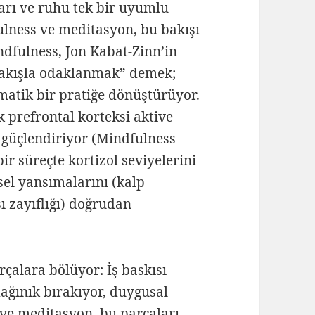
ları ve ruhu tek bir uyumlu
ulness ve meditasyon, bu bakışı
ndfulness, Jon Kabat-Zinn’in
r bakışla odaklanmak” demek;
atik bir pratiğe dönüştürüyor.
 prefrontal korteksi aktive
 güçlendiriyor (Mindfulness
ir süreçte kortizol seviyelerini
el yansımalarını (kalp
 zayıflığı) doğrudan
çalara bölüyor: İş baskısı
 dağınık bırakıyor, duygusal
ve meditasyon, bu parçaları