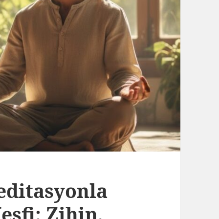
editasyonla
eşfi: Zihin,