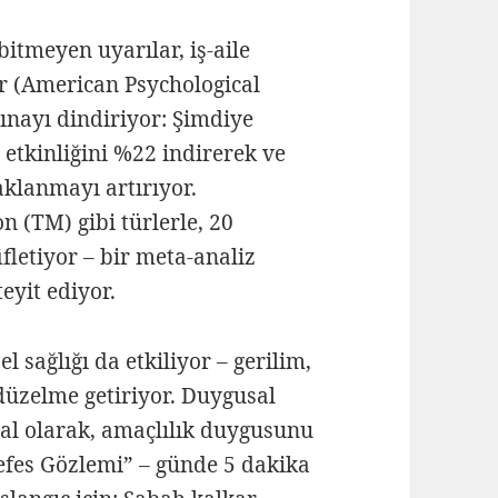
itmeyen uyarılar, iş-aile
r (American Psychological
tınayı dindiriyor: Şimdiye
etkinliğini %22 indirerek ve
aklanmayı artırıyor.
 (TM) gibi türlerle, 20
fletiyor – bir meta-analiz
eyit ediyor.
l sağlığı da etkiliyor – gerilim,
düzelme getiriyor. Duygusal
sal olarak, amaçlılık duygusunu
Nefes Gözlemi” – günde 5 dakika