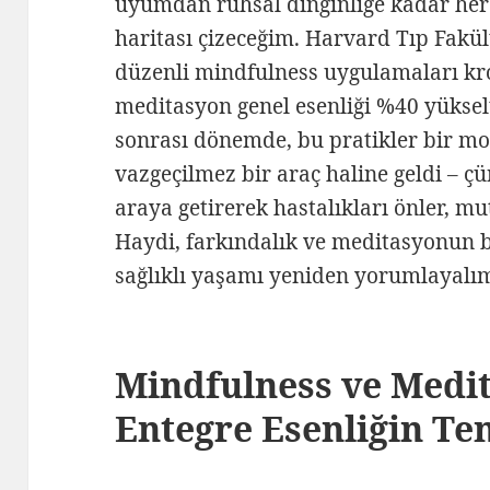
uyumdan ruhsal dinginliğe kadar her
haritası çizeceğim. Harvard Tıp Fakül
düzenli mindfulness uygulamaları kro
meditasyon genel esenliği %40 yüksel
sonrası dönemde, bu pratikler bir mod
vazgeçilmez bir araç haline geldi – ç
araya getirerek hastalıkları önler, mu
Haydi, farkındalık ve meditasyonun 
sağlıklı yaşamı yeniden yorumlayalı
Mindfulness ve Medit
Entegre Esenliğin Te