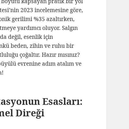
 boyutu kapsayan pratik bir yol
tesi’nin 2023 incelemesine göre,
nik gerilimi %35 azaltırken,
tmeye yardımcı oluyor. Salgın
a değil, esenlik için
ünkü beden, zihin ve ruhu bir
tluluğu çoğaltır. Hazır mısınız?
büyülü evrenine adım atalım ve
m!
asyonun Esasları:
mel Direği