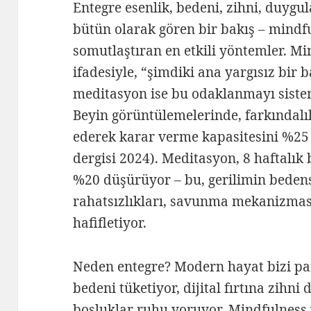
Entegre esenlik, bedeni, zihni, duygu
bütün olarak gören bir bakış – mindf
somutlaştıran en etkili yöntemler. Mi
ifadesiyle, “şimdiki ana yargısız bi
meditasyon ise bu odaklanmayı sistem
Beyin görüntülemelerinde, farkındalık
ederek karar verme kapasitesini %25
dergisi 2024). Meditasyon, 8 haftalık b
%20 düşürüyor – bu, gerilimin bedens
rahatsızlıkları, savunma mekanizması
hafifletiyor.
Neden entegre? Modern hayat bizi par
bedeni tüketiyor, dijital fırtına zihni
boşluklar ruhu yoruyor. Mindfulness 