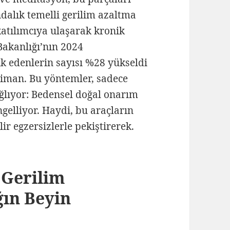
ndalık temelli gerilim azaltma
atılımcıya ulaşarak kronik
 Bakanlığı’nın 2024
ik edenlerin sayısı %28 yükseldi
 liman. Bu yöntemler, sadece
ağlıyor: Bedensel doğal onarım
ngelliyor. Haydi, bu araçların
ir egzersizlerle pekiştirerek.
 Gerilim
ğın Beyin