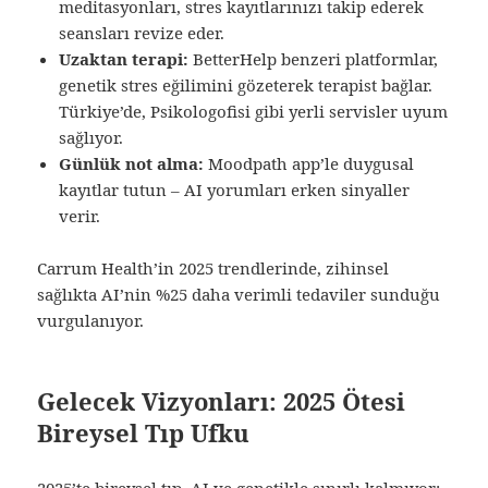
meditasyonları, stres kayıtlarınızı takip ederek
seansları revize eder.
Uzaktan terapi:
BetterHelp benzeri platformlar,
genetik stres eğilimini gözeterek terapist bağlar.
Türkiye’de, Psikologofisi gibi yerli servisler uyum
sağlıyor.
Günlük not alma:
Moodpath app’le duygusal
kayıtlar tutun – AI yorumları erken sinyaller
verir.
Carrum Health’in 2025 trendlerinde, zihinsel
sağlıkta AI’nin %25 daha verimli tedaviler sunduğu
vurgulanıyor.
Gelecek Vizyonları: 2025 Ötesi
Bireysel Tıp Ufku
2025’te bireysel tıp, AI ve genetikle sınırlı kalmıyor;