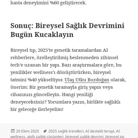
hasta deneyimini %60 geliştirecek.
Sonuç: Bireysel Sağlık Devrimini
Bugün Kucaklayın
Bireysel tıp, 2025’te genetik taramalardan AI
rehberlere, özelleştirilmiş beslenmeden zihinsel
tech’e uzanan bir yapı. Bazı araştırmalara göre, bu
yenilikler wellness’ı dönüştürürken, bireysel
tatmini %40 yükseltiyor.
Ulaş Utku Bozdoğan
olarak,
önerim: Bir genetik taramayla giriş yapın veya
cihazınızı güncelleyin. Hangi yeniliği
deneyeceksiniz? Yorumlara yazın, birlikte sağlıklı
bir geleceğe ilerleyelim!
Yayın
Etiketler
20 Ekim 2025
2025 sağlık trendleri
,
AI destekli terapi
,
AI
tarihi
wellness
,
akıllı sağlık çözümleri
,
bireysel sağlık devrimi
,
bireysel tıp