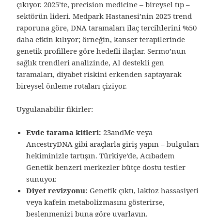
çıkıyor. 2025’te, precision medicine – bireysel tıp –
sektörün lideri. Medpark Hastanesi’nin 2025 trend
raporuna göre, DNA taramaları ilaç tercihlerini %50
daha etkin kılıyor; örneğin, kanser terapilerinde
genetik profillere göre hedefli ilaçlar. Sermo’nun
sağlık trendleri analizinde, AI destekli gen
taramaları, diyabet riskini erkenden saptayarak
bireysel önleme rotaları çiziyor.
Uygulanabilir fikirler:
Evde tarama kitleri:
23andMe veya
AncestryDNA gibi araçlarla giriş yapın – bulguları
hekiminizle tartışın. Türkiye’de, Acıbadem
Genetik benzeri merkezler bütçe dostu testler
sunuyor.
Diyet revizyonu:
Genetik çıktı, laktoz hassasiyeti
veya kafein metabolizmasını gösterirse,
beslenmenizi buna göre uyarlayın.