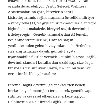
tedaviler, kronik rahatsızlık riskini %30’a varan
oranda düşürebiliyor. Çeşitli Gelecek Wellness
Araştırmaları’na göre, bireylerin %70’i
kişiselleştirilmiş sağlık araçlarını önceliklendiriyor
– yapay zeka (AI) ve giyilebilir teknolojilerle entegre
biçimde. Bu makalede, bireysel sağlık devrimini
irdeleyeceğim: Genetik taramalardan AI temelli
beslenme stratejilerine, zihinsel sağlık
yeniliklerinden gelecek vizyonlara dek. Hedefim,
size araştırmalara dayalı, günlük hayata
uyarlanabilir fikirler vermek – çünkü bireysel sağlık
devrimi, standart kurallardan uzaklaşıp, size özgü
bir yol çizgisi sunuyor. Haydi, 2025’in bu yenilikçi
evrenine birlikte göz atalım!
Bireysel sağlık devrimi, geleneksel “tek beden
herkese uyar” mantığını terk ederek, genetik yapı,
rutinler ve çevresel etkenleri merkeze taşıyor.
Deloitte’nin 2025 Küresel Sağlık Bakımı