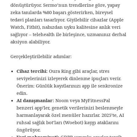
dönüştürüyor. Sermo’nun trendlerine göre, yapay
zeka tanılarda %80 başarı gösterirken, bireysel
tedavi planları tasarlıyor. Giyilebilir cihazlar (Apple
Watch, Fitbit), nabızdan uyku kalitesine anlık veri
sağlıyor – telehealth ile birleşince, uzmanınız derhal
aksiyon alabiliyor.
Gerçekleştirilebilir adımlar:
Cihaz tercihi:
Oura Ring gibi araçlar, stres
seviyelerinizi izleyerek dinlenme ipuçları verir.
Önerim: Günlük kayıtlarınızı app ile senkronize
edin.
AI danışmanlar:
Noom veya MyFitnessPal
benzeri app’ler, genetik verilerinizi beslenmeyle
harmanlayarak özel menüler hazırlar. 2025’te, AI
ruhsal sağlık bot’ları (Woebot) kaygı ataklarını
öngörüyor.
Veri mahremiyeti:
GDPR uyumlu araçlar tercih