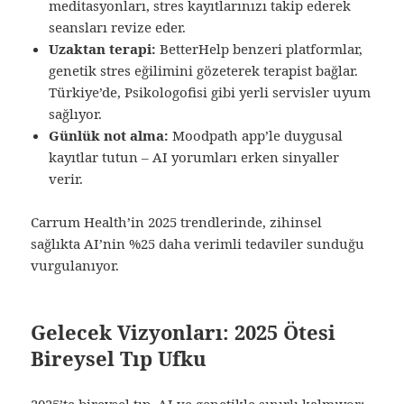
meditasyonları, stres kayıtlarınızı takip ederek
seansları revize eder.
Uzaktan terapi:
BetterHelp benzeri platformlar,
genetik stres eğilimini gözeterek terapist bağlar.
Türkiye’de, Psikologofisi gibi yerli servisler uyum
sağlıyor.
Günlük not alma:
Moodpath app’le duygusal
kayıtlar tutun – AI yorumları erken sinyaller
verir.
Carrum Health’in 2025 trendlerinde, zihinsel
sağlıkta AI’nin %25 daha verimli tedaviler sunduğu
vurgulanıyor.
Gelecek Vizyonları: 2025 Ötesi
Bireysel Tıp Ufku
2025’te bireysel tıp, AI ve genetikle sınırlı kalmıyor;