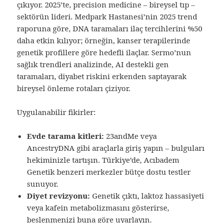
çıkıyor. 2025’te, precision medicine – bireysel tıp –
sektörün lideri. Medpark Hastanesi’nin 2025 trend
raporuna göre, DNA taramaları ilaç tercihlerini %50
daha etkin kılıyor; örneğin, kanser terapilerinde
genetik profillere göre hedefli ilaçlar. Sermo’nun
sağlık trendleri analizinde, AI destekli gen
taramaları, diyabet riskini erkenden saptayarak
bireysel önleme rotaları çiziyor.
Uygulanabilir fikirler:
Evde tarama kitleri:
23andMe veya
AncestryDNA gibi araçlarla giriş yapın – bulguları
hekiminizle tartışın. Türkiye’de, Acıbadem
Genetik benzeri merkezler bütçe dostu testler
sunuyor.
Diyet revizyonu:
Genetik çıktı, laktoz hassasiyeti
veya kafein metabolizmasını gösterirse,
beslenmenizi buna göre uyarlayın.