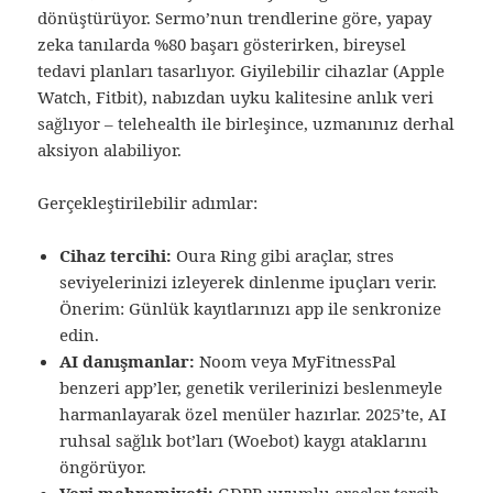
dönüştürüyor. Sermo’nun trendlerine göre, yapay
zeka tanılarda %80 başarı gösterirken, bireysel
tedavi planları tasarlıyor. Giyilebilir cihazlar (Apple
Watch, Fitbit), nabızdan uyku kalitesine anlık veri
sağlıyor – telehealth ile birleşince, uzmanınız derhal
aksiyon alabiliyor.
Gerçekleştirilebilir adımlar:
Cihaz tercihi:
Oura Ring gibi araçlar, stres
seviyelerinizi izleyerek dinlenme ipuçları verir.
Önerim: Günlük kayıtlarınızı app ile senkronize
edin.
AI danışmanlar:
Noom veya MyFitnessPal
benzeri app’ler, genetik verilerinizi beslenmeyle
harmanlayarak özel menüler hazırlar. 2025’te, AI
ruhsal sağlık bot’ları (Woebot) kaygı ataklarını
öngörüyor.
Veri mahremiyeti:
GDPR uyumlu araçlar tercih