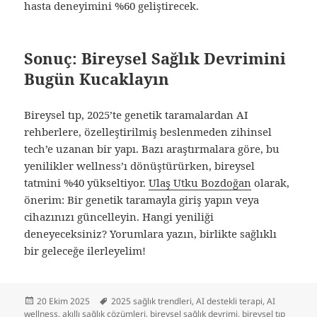
hasta deneyimini %60 geliştirecek.
Sonuç: Bireysel Sağlık Devrimini
Bugün Kucaklayın
Bireysel tıp, 2025’te genetik taramalardan AI
rehberlere, özelleştirilmiş beslenmeden zihinsel
tech’e uzanan bir yapı. Bazı araştırmalara göre, bu
yenilikler wellness’ı dönüştürürken, bireysel
tatmini %40 yükseltiyor.
Ulaş Utku Bozdoğan
olarak,
önerim: Bir genetik taramayla giriş yapın veya
cihazınızı güncelleyin. Hangi yeniliği
deneyeceksiniz? Yorumlara yazın, birlikte sağlıklı
bir geleceğe ilerleyelim!
Yayın
Etiketler
20 Ekim 2025
2025 sağlık trendleri
,
AI destekli terapi
,
AI
tarihi
wellness
,
akıllı sağlık çözümleri
,
bireysel sağlık devrimi
,
bireysel tıp