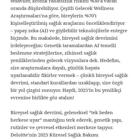
tedaviler, kronik rahatsızlık riskini %30’a varan
oranda düşürebiliyor. Çeşitli Gelecek Wellness
Araştırmaları’na göre, bireylerin %70’i
kişiselleştirilmiş sağlık araçlarını önceliklendiriyor
– yapay zeka (AI) ve giyilebilir teknolojilerle entegre
biçimde. Bu makalede, bireysel sağlık devrimini
irdeleyeceğim: Genetik taramalardan AI temelli
beslenme stratejilerine, zihinsel sağlık
yeniliklerinden gelecek vizyonlara dek. Hedefim,
size araştırmalara dayalı, günlük hayata
uyarlanabilir fikirler vermek – çünkü bireysel sağlık
devrimi, standart kurallardan uzaklaşıp, size özgü
bir yol çizgisi sunuyor. Haydi, 2025’in bu yenilikçi
evrenine birlikte göz atalım!
Bireysel sağlık devrimi, geleneksel “tek beden
herkese uyar” mantığını terk ederek, genetik yapı,
rutinler ve çevresel etkenleri merkeze taşıyor.
Deloitte’nin 2025 Küresel Sağlık Bakımı