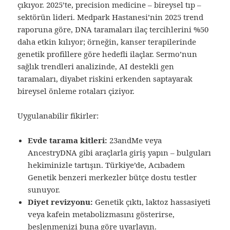
çıkıyor. 2025’te, precision medicine – bireysel tıp –
sektörün lideri. Medpark Hastanesi’nin 2025 trend
raporuna göre, DNA taramaları ilaç tercihlerini %50
daha etkin kılıyor; örneğin, kanser terapilerinde
genetik profillere göre hedefli ilaçlar. Sermo’nun
sağlık trendleri analizinde, AI destekli gen
taramaları, diyabet riskini erkenden saptayarak
bireysel önleme rotaları çiziyor.
Uygulanabilir fikirler:
Evde tarama kitleri:
23andMe veya
AncestryDNA gibi araçlarla giriş yapın – bulguları
hekiminizle tartışın. Türkiye’de, Acıbadem
Genetik benzeri merkezler bütçe dostu testler
sunuyor.
Diyet revizyonu:
Genetik çıktı, laktoz hassasiyeti
veya kafein metabolizmasını gösterirse,
beslenmenizi buna göre uyarlayın.