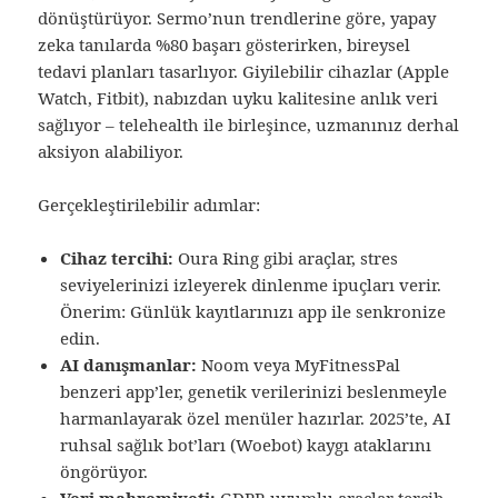
dönüştürüyor. Sermo’nun trendlerine göre, yapay
zeka tanılarda %80 başarı gösterirken, bireysel
tedavi planları tasarlıyor. Giyilebilir cihazlar (Apple
Watch, Fitbit), nabızdan uyku kalitesine anlık veri
sağlıyor – telehealth ile birleşince, uzmanınız derhal
aksiyon alabiliyor.
Gerçekleştirilebilir adımlar:
Cihaz tercihi:
Oura Ring gibi araçlar, stres
seviyelerinizi izleyerek dinlenme ipuçları verir.
Önerim: Günlük kayıtlarınızı app ile senkronize
edin.
AI danışmanlar:
Noom veya MyFitnessPal
benzeri app’ler, genetik verilerinizi beslenmeyle
harmanlayarak özel menüler hazırlar. 2025’te, AI
ruhsal sağlık bot’ları (Woebot) kaygı ataklarını
öngörüyor.
Veri mahremiyeti:
GDPR uyumlu araçlar tercih