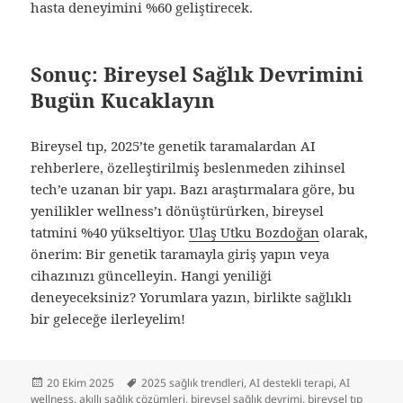
hasta deneyimini %60 geliştirecek.
Sonuç: Bireysel Sağlık Devrimini
Bugün Kucaklayın
Bireysel tıp, 2025’te genetik taramalardan AI
rehberlere, özelleştirilmiş beslenmeden zihinsel
tech’e uzanan bir yapı. Bazı araştırmalara göre, bu
yenilikler wellness’ı dönüştürürken, bireysel
tatmini %40 yükseltiyor.
Ulaş Utku Bozdoğan
olarak,
önerim: Bir genetik taramayla giriş yapın veya
cihazınızı güncelleyin. Hangi yeniliği
deneyeceksiniz? Yorumlara yazın, birlikte sağlıklı
bir geleceğe ilerleyelim!
Yayın
Etiketler
20 Ekim 2025
2025 sağlık trendleri
,
AI destekli terapi
,
AI
tarihi
wellness
,
akıllı sağlık çözümleri
,
bireysel sağlık devrimi
,
bireysel tıp