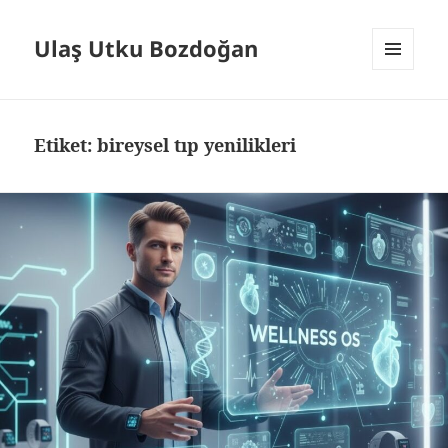
Ulaş Utku Bozdoğan
MENÜ
VE
BILEŞENLER
Etiket:
bireysel tıp yenilikleri