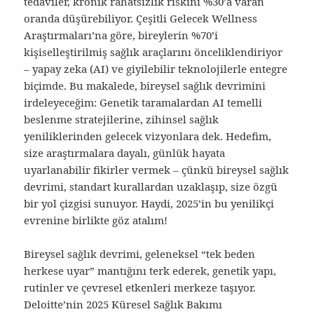
tedaviler, kronik rahatsızlık riskini %30’a varan
oranda düşürebiliyor. Çeşitli Gelecek Wellness
Araştırmaları’na göre, bireylerin %70’i
kişiselleştirilmiş sağlık araçlarını önceliklendiriyor
– yapay zeka (AI) ve giyilebilir teknolojilerle entegre
biçimde. Bu makalede, bireysel sağlık devrimini
irdeleyeceğim: Genetik taramalardan AI temelli
beslenme stratejilerine, zihinsel sağlık
yeniliklerinden gelecek vizyonlara dek. Hedefim,
size araştırmalara dayalı, günlük hayata
uyarlanabilir fikirler vermek – çünkü bireysel sağlık
devrimi, standart kurallardan uzaklaşıp, size özgü
bir yol çizgisi sunuyor. Haydi, 2025’in bu yenilikçi
evrenine birlikte göz atalım!
Bireysel sağlık devrimi, geleneksel “tek beden
herkese uyar” mantığını terk ederek, genetik yapı,
rutinler ve çevresel etkenleri merkeze taşıyor.
Deloitte’nin 2025 Küresel Sağlık Bakımı