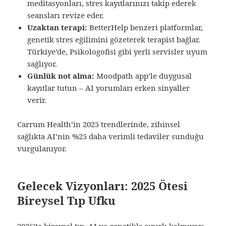
meditasyonları, stres kayıtlarınızı takip ederek
seansları revize eder.
Uzaktan terapi:
BetterHelp benzeri platformlar,
genetik stres eğilimini gözeterek terapist bağlar.
Türkiye’de, Psikologofisi gibi yerli servisler uyum
sağlıyor.
Günlük not alma:
Moodpath app’le duygusal
kayıtlar tutun – AI yorumları erken sinyaller
verir.
Carrum Health’in 2025 trendlerinde, zihinsel
sağlıkta AI’nin %25 daha verimli tedaviler sunduğu
vurgulanıyor.
Gelecek Vizyonları: 2025 Ötesi
Bireysel Tıp Ufku
2025’te bireysel tıp, AI ve genetikle sınırlı kalmıyor;