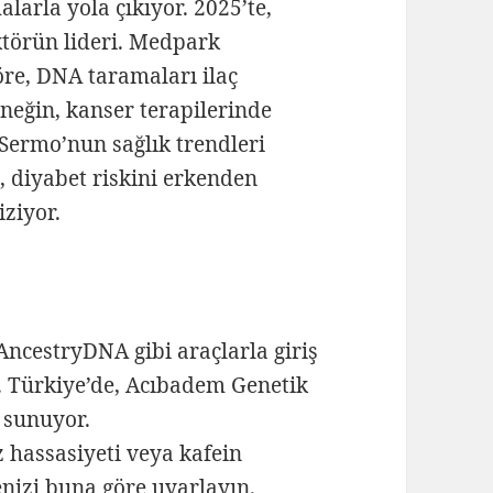
alarla yola çıkıyor. 2025’te,
ektörün lideri. Medpark
re, DNA taramaları ilaç
rneğin, kanser terapilerinde
. Sermo’nun sağlık trendleri
, diyabet riskini erkenden
iziyor.
cestryDNA gibi araçlarla giriş
n. Türkiye’de, Acıbadem Genetik
 sunuyor.
z hassasiyeti veya kafein
nizi buna göre uyarlayın.