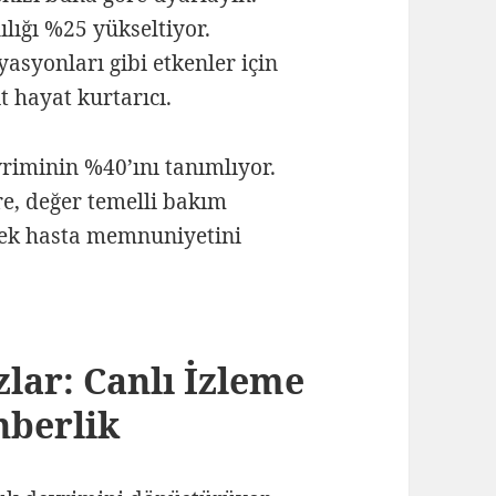
lığı %25 yükseltiyor.
asyonları gibi etkenler için
t hayat kurtarıcı.
vriminin %40’ını tanımlıyor.
e, değer temelli bakım
rek hasta memnuniyetini
zlar: Canlı İzleme
hberlik