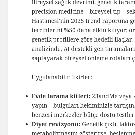
Bireysel sağlık devrimi, genetik taram
precision medicine – bireysel tıp – s
Hastanesi’nin 2025 trend raporuna gö
tercihlerini %50 daha etkin kılıyor; ö
genetik profillere göre hedefli ilaçlar
analizinde, AI destekli gen taramaları
saptayarak bireysel önleme rotaları ç
Uygulanabilir fikirler:
Evde tarama kitleri:
23andMe veya An
yapın – bulguları hekiminizle tartışı
benzeri merkezler bütçe dostu testler
Diyet revizyonu:
Genetik çıktı, lakto
metabolizmasını gösterirse, beslenme