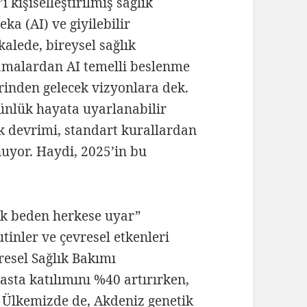
 kişiselleştirilmiş sağlık
ka (AI) ve giyilebilir
kalede, bireysel sağlık
ramalardan AI temelli beslenme
lerinden gelecek vizyonlara dek.
günlük hayata uyarlanabilir
ık devrimi, standart kurallardan
unuyor. Haydi, 2025’in bu
tek beden herkese uyar”
utinler ve çevresel etkenleri
resel Sağlık Bakımı
sta katılımını %40 artırırken,
 Ülkemizde de, Akdeniz genetik