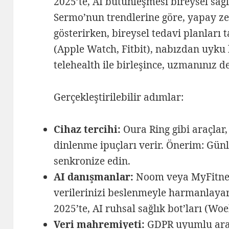
2025’te, AI bütünleşmesi bireysel sağ
Sermo’nun trendlerine göre, yapay z
gösterirken, bireysel tedavi planları t
(Apple Watch, Fitbit), nabızdan uyku k
telehealth ile birleşince, uzmanınız d
Gerçekleştirilebilir adımlar:
Cihaz tercihi:
Oura Ring gibi araçlar, 
dinlenme ipuçları verir. Önerim: Günlü
senkronize edin.
AI danışmanlar:
Noom veya MyFitness
verilerinizi beslenmeyle harmanlayar
2025’te, AI ruhsal sağlık bot’ları (Wo
Veri mahremiyeti:
GDPR uyumlu araçl