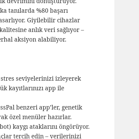
lık devrimini dönüştürüyor.
eka tanılarda %80 başarı
asarlıyor. Giyilebilir cihazlar
alitesine anlık veri sağlıyor –
erhal aksiyon alabiliyor.
stres seviyelerinizi izleyerek
k kayıtlarınızı app ile
Pal benzeri app’ler, genetik
ak özel menüler hazırlar.
ebot) kaygı ataklarını öngörüyor.
ar tercih edin – verilerinizi