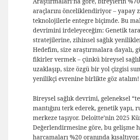
Araştırmaları’na göre, bireylerin %70’i
araçlarını önceliklendiriyor – yapay ze
teknolojilerle entegre biçimde. Bu ma
devrimini irdeleyeceğim: Genetik ta
stratejilerine, zihinsel sağlık yenilik
Hedefim, size araştırmalara dayalı, 
fikirler vermek – çünkü bireysel sağl
uzaklaşıp, size özgü bir yol çizgisi s
yenilikçi evrenine birlikte göz atalım!
Bireysel sağlık devrimi, geleneksel “
mantığını terk ederek, genetik yapı, r
merkeze taşıyor. Deloitte’nin 2025 Kü
Değerlendirmesine göre, bu gelişme ha
harcamaları %20 oranında kısaltıyor.