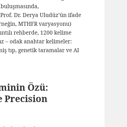
n buluşmasında,
r. Prof. Dr. Derya Uludüz’ün ifade
ı (örneğin, MTHFR varyasyonu)
ıntılı rehberde, 1200 kelime
ız – odak anahtar kelimeler:
lmiş tıp, genetik taramalar ve AI
iminin Özü:
 Precision