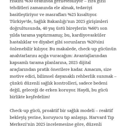
riskini %30 oranında geriletebiliyor – zira gizli
tehditleri zamanında ele almak, tedaviyi
basitleştiriyor ve masrafları %25 kısaltıyor.
Türkiye’de, Sağlık Bakanlığı’nın 2025 girişimleri
doğrultusunda, 40 yaş üstü bireylerin %60’ı son
yılda tarama yaptırmamış; bu, kardiyovasküler
hastalıklar ve diyabet gibi sorunların %20’sini
önlenebilir kılıyor. Bu makalede, check-up gücünün
anahtarlarını açığa vuracağım: Avantajlarından
kapsamlı tarama planlarına, 2025 dijital
araçlarından pratik önerilere kadar. Amacım, size
motive edici, bilimsel dayanaklı rehberlik sunmak –
çünkü düzenli sağlık kontrolleri, sadece bedeni
değil, geleceği de erken koruyor. Haydi, bu gücü
birlikte keşfedelim!
Check-up gücü, proaktif bir sağlık modeli – reaktif
bekleyiş yerine, koruyucu tıp anlayışı. Harvard Tıp
Merkezi’nin 2025 incelemesine göre, düzenli