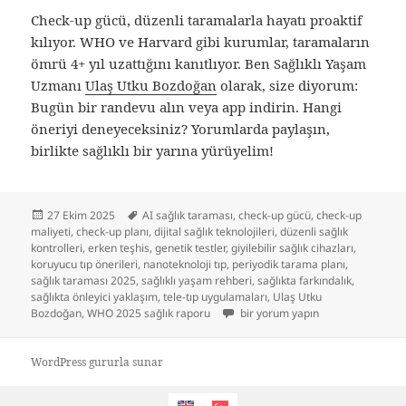
Check-up gücü, düzenli taramalarla hayatı proaktif
kılıyor. WHO ve Harvard gibi kurumlar, taramaların
ömrü 4+ yıl uzattığını kanıtlıyor. Ben Sağlıklı Yaşam
Uzmanı
Ulaş Utku Bozdoğan
olarak, size diyorum:
Bugün bir randevu alın veya app indirin. Hangi
öneriyi deneyeceksiniz? Yorumlarda paylaşın,
birlikte sağlıklı bir yarına yürüyelim!
Yayın
Etiketler
27 Ekim 2025
AI sağlık taraması
,
check-up gücü
,
check-up
tarihi
maliyeti
,
check-up planı
,
dijital sağlık teknolojileri
,
düzenli sağlık
kontrolleri
,
erken teşhis
,
genetik testler
,
giyilebilir sağlık cihazları
,
koruyucu tıp önerileri
,
nanoteknoloji tıp
,
periyodik tarama planı
,
sağlık taraması 2025
,
sağlıklı yaşam rehberi
,
sağlıkta farkındalık
,
sağlıkta önleyici yaklaşım
,
tele-tıp uygulamaları
,
Ulaş Utku
Check-Up Gücü: Düzenli Taramalar
Bozdoğan
,
WHO 2025 sağlık raporu
bir yorum yapın
WordPress gururla sunar