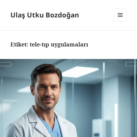
Ulaş Utku Bozdoğan
MENÜ
VE
BILEŞENLER
Etiket:
tele-tıp uygulamaları