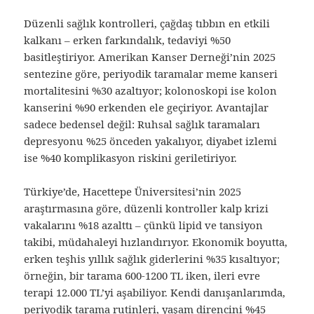
Düzenli sağlık kontrolleri, çağdaş tıbbın en etkili
kalkanı – erken farkındalık, tedaviyi %50
basitleştiriyor. Amerikan Kanser Derneği’nin 2025
sentezine göre, periyodik taramalar meme kanseri
mortalitesini %30 azaltıyor; kolonoskopi ise kolon
kanserini %90 erkenden ele geçiriyor. Avantajlar
sadece bedensel değil: Ruhsal sağlık taramaları
depresyonu %25 önceden yakalıyor, diyabet izlemi
ise %40 komplikasyon riskini geriletiriyor.
Türkiye’de, Hacettepe Üniversitesi’nin 2025
araştırmasına göre, düzenli kontroller kalp krizi
vakalarını %18 azalttı – çünkü lipid ve tansiyon
takibi, müdahaleyi hızlandırıyor. Ekonomik boyutta,
erken teşhis yıllık sağlık giderlerini %35 kısaltıyor;
örneğin, bir tarama 600-1200 TL iken, ileri evre
terapi 12.000 TL’yi aşabiliyor. Kendi danışanlarımda,
periyodik tarama rutinleri, yaşam direncini %45