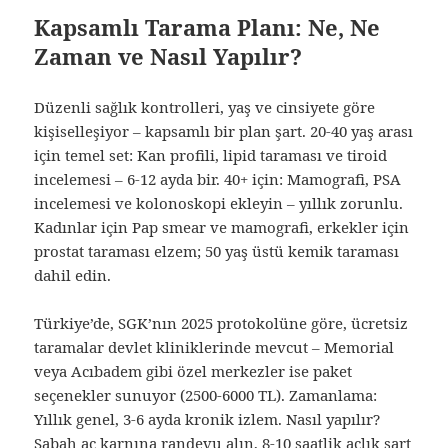
Kapsamlı Tarama Planı: Ne, Ne
Zaman ve Nasıl Yapılır?
Düzenli sağlık kontrolleri, yaş ve cinsiyete göre
kişiselleşiyor – kapsamlı bir plan şart. 20-40 yaş arası
için temel set: Kan profili, lipid taraması ve tiroid
incelemesi – 6-12 ayda bir. 40+ için: Mamografi, PSA
incelemesi ve kolonoskopi ekleyin – yıllık zorunlu.
Kadınlar için Pap smear ve mamografi, erkekler için
prostat taraması elzem; 50 yaş üstü kemik taraması
dahil edin.
Türkiye’de, SGK’nın 2025 protokolüne göre, ücretsiz
taramalar devlet kliniklerinde mevcut – Memorial
veya Acıbadem gibi özel merkezler ise paket
seçenekler sunuyor (2500-6000 TL). Zamanlama:
Yıllık genel, 3-6 ayda kronik izlem. Nasıl yapılır?
Sabah aç karnına randevu alın, 8-10 saatlik açlık şart