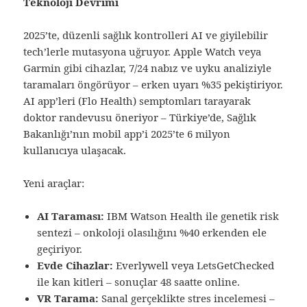
Teknoloji Devrimi
2025’te, düzenli sağlık kontrolleri AI ve giyilebilir
tech’lerle mutasyona uğruyor. Apple Watch veya
Garmin gibi cihazlar, 7/24 nabız ve uyku analiziyle
taramaları öngörüyor – erken uyarı %35 pekiştiriyor.
AI app’leri (Flo Health) semptomları tarayarak
doktor randevusu öneriyor – Türkiye’de, Sağlık
Bakanlığı’nın mobil app’i 2025’te 6 milyon
kullanıcıya ulaşacak.
Yeni araçlar:
AI Taraması:
IBM Watson Health ile genetik risk
sentezi – onkoloji olasılığını %40 erkenden ele
geçiriyor.
Evde Cihazlar:
Everlywell veya LetsGetChecked
ile kan kitleri – sonuçlar 48 saatte online.
VR Tarama:
Sanal gerçeklikte stres incelemesi –