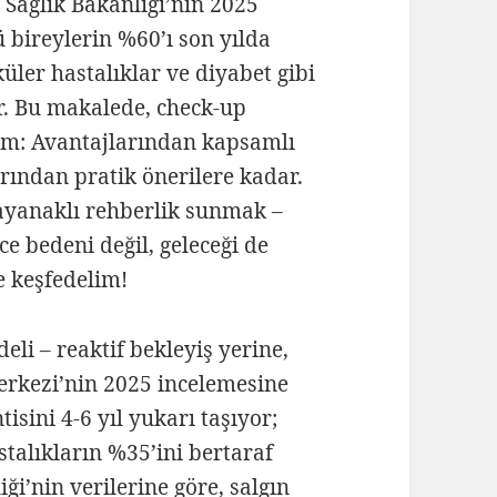
 Sağlık Bakanlığı’nın 2025
ü bireylerin %60’ı son yılda
ler hastalıklar ve diyabet gibi
or. Bu makalede, check-up
ım: Avantajlarından kapsamlı
arından pratik önerilere kadar.
dayanaklı rehberlik sunmak –
ce bedeni değil, geleceği de
e keşfedelim!
eli – reaktif bekleyiş yerine,
erkezi’nin 2025 incelemesine
sini 4-6 yıl yukarı taşıyor;
talıkların %35’ini bertaraf
iği’nin verilerine göre, salgın