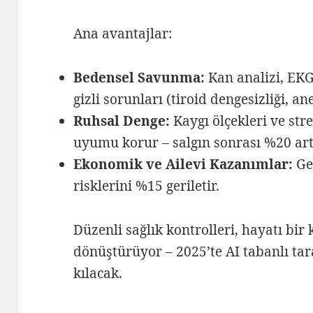
Ana avantajlar:
Bedensel Savunma:
Kan analizi, EKG 
gizli sorunları (tiroid dengesizliği, a
Ruhsal Denge:
Kaygı ölçekleri ve str
uyumu korur – salgın sonrası %20 art
Ekonomik ve Ailevi Kazanımlar:
Gen
risklerini %15 geriletir.
Düzenli sağlık kontrolleri, hayatı bi
dönüştürüyor – 2025’te AI tabanlı tar
kılacak.