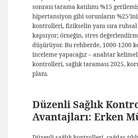
sonrası tarama katılımı %15 gerilemiş
hipertansiyon gibi sorunların %25’ini 
kontrolleri, fizikselin yanı sıra ruhsa
kapsıyor; örneğin, stres değerlendirm
düşürüyor. Bu rehberde, 1000-1200 ke
inceleme yapacağız – anahtar kelimele
kontrolleri, sağlık taraması 2025, kor
planı.
Düzenli Sağlık Kontro
Avantajları: Erken M
Düzenli sağlık kontrolleri, çağdaş tıbb