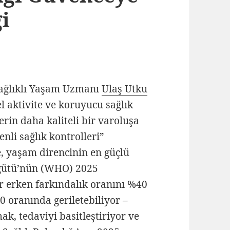
i
Sağlıklı Yaşam Uzmanı
Ulaş Utku
sel aktivite ve koruyucu sağlık
erin daha kaliteli bir varoluşa
enli sağlık kontrolleri”
, yaşam direncinin en güçlü
Örgütü’nün (WHO) 2025
ar erken farkındalık oranını %40
0 oranında geriletebiliyor –
ak, tedaviyi basitleştiriyor ve