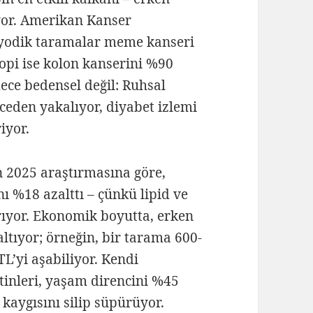
iyor. Amerikan Kanser
riyodik taramalar meme kanseri
opi ise kolon kanserini %90
dece bedensel değil: Ruhsal
eden yakalıyor, diyabet izlemi
iyor.
n 2025 araştırmasına göre,
nı %18 azalttı – çünkü lipid ve
rıyor. Ekonomik boyutta, erken
saltıyor; örneğin, bir tarama 600-
TL’yi aşabiliyor. Kendi
inleri, yaşam direncini %45
k kaygısını silip süpürüyor.