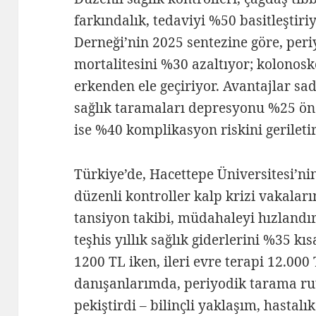
farkındalık, tedaviyi %50 basitleştir
Derneği’nin 2025 sentezine göre, pe
mortalitesini %30 azaltıyor; kolonosk
erkenden ele geçiriyor. Avantajlar sa
sağlık taramaları depresyonu %25 önc
ise %40 komplikasyon riskini geriletir
Türkiye’de, Hacettepe Üniversitesi’ni
düzenli kontroller kalp krizi vakaları
tansiyon takibi, müdahaleyi hızlandı
teşhis yıllık sağlık giderlerini %35 kı
1200 TL iken, ileri evre terapi 12.000 
danışanlarımda, periyodik tarama rut
pekiştirdi – bilinçli yaklaşım, hastalı