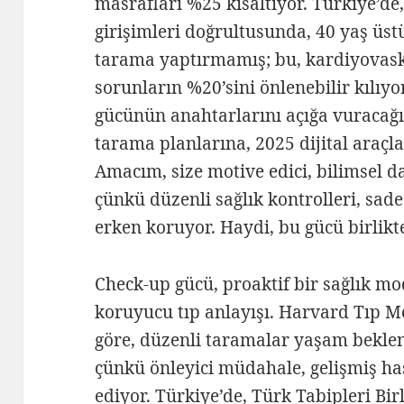
masrafları %25 kısaltıyor. Türkiye’de,
girişimleri doğrultusunda, 40 yaş üst
tarama yaptırmamış; bu, kardiyovaskü
sorunların %20’sini önlenebilir kılıy
gücünün anahtarlarını açığa vuracağ
tarama planlarına, 2025 dijital araçl
Amacım, size motive edici, bilimsel 
çünkü düzenli sağlık kontrolleri, sade
erken koruyor. Haydi, bu gücü birlikt
Check-up gücü, proaktif bir sağlık mod
koruyucu tıp anlayışı. Harvard Tıp M
göre, düzenli taramalar yaşam beklenti
çünkü önleyici müdahale, gelişmiş has
ediyor. Türkiye’de, Türk Tabipleri Birl