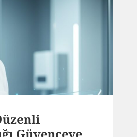
Düzenli
ığı Güvenceye