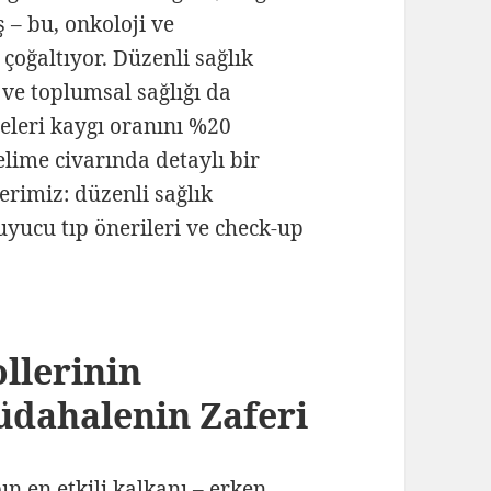
 – bu, onkoloji ve
çoğaltıyor. Düzenli sağlık
l ve toplumsal sağlığı da
eleri kaygı oranını %20
lime civarında detaylı bir
rimiz: düzenli sağlık
uyucu tıp önerileri ve check-up
llerinin
üdahalenin Zaferi
ın en etkili kalkanı – erken