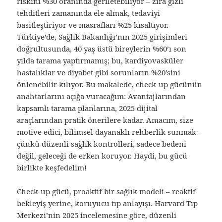
riskini %30 oranında geriletebiliyor – zira gizli
tehditleri zamanında ele almak, tedaviyi
basitleştiriyor ve masrafları %25 kısaltıyor.
Türkiye’de, Sağlık Bakanlığı’nın 2025 girişimleri
doğrultusunda, 40 yaş üstü bireylerin %60’ı son
yılda tarama yaptırmamış; bu, kardiyovasküler
hastalıklar ve diyabet gibi sorunların %20’sini
önlenebilir kılıyor. Bu makalede, check-up gücünün
anahtarlarını açığa vuracağım: Avantajlarından
kapsamlı tarama planlarına, 2025 dijital
araçlarından pratik önerilere kadar. Amacım, size
motive edici, bilimsel dayanaklı rehberlik sunmak –
çünkü düzenli sağlık kontrolleri, sadece bedeni
değil, geleceği de erken koruyor. Haydi, bu gücü
birlikte keşfedelim!
Check-up gücü, proaktif bir sağlık modeli – reaktif
bekleyiş yerine, koruyucu tıp anlayışı. Harvard Tıp
Merkezi’nin 2025 incelemesine göre, düzenli