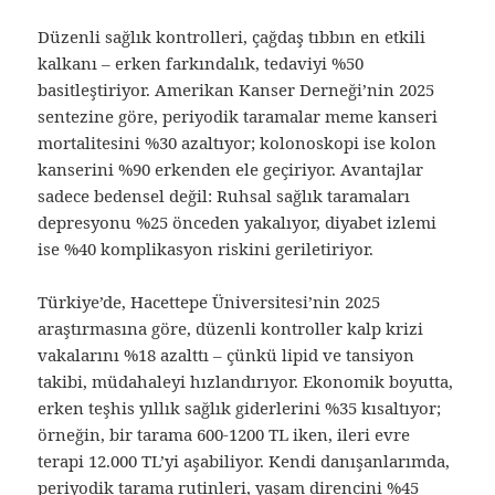
Düzenli sağlık kontrolleri, çağdaş tıbbın en etkili
kalkanı – erken farkındalık, tedaviyi %50
basitleştiriyor. Amerikan Kanser Derneği’nin 2025
sentezine göre, periyodik taramalar meme kanseri
mortalitesini %30 azaltıyor; kolonoskopi ise kolon
kanserini %90 erkenden ele geçiriyor. Avantajlar
sadece bedensel değil: Ruhsal sağlık taramaları
depresyonu %25 önceden yakalıyor, diyabet izlemi
ise %40 komplikasyon riskini geriletiriyor.
Türkiye’de, Hacettepe Üniversitesi’nin 2025
araştırmasına göre, düzenli kontroller kalp krizi
vakalarını %18 azalttı – çünkü lipid ve tansiyon
takibi, müdahaleyi hızlandırıyor. Ekonomik boyutta,
erken teşhis yıllık sağlık giderlerini %35 kısaltıyor;
örneğin, bir tarama 600-1200 TL iken, ileri evre
terapi 12.000 TL’yi aşabiliyor. Kendi danışanlarımda,
periyodik tarama rutinleri, yaşam direncini %45