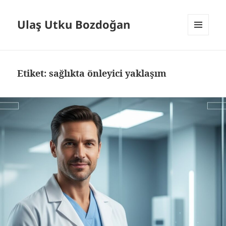
Ulaş Utku Bozdoğan
MENÜ
VE
BILEŞENLER
Etiket:
sağlıkta önleyici yaklaşım