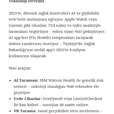
Teknoloji Devrimi
2025’te, düzenli sağlık kontrolleri AI ve giyilebilir
tech’lerle mutasyona uğruyor. Apple Watch veya
Garmin gibi cihazlar, 7/24 nabız ve uyku analiziyle
taramaları öngörüyor – erken uyarı %35 pekiştiriyor.
AI app’leri (Flo Health) semptomları tarayarak
doktor randevusu öneriyor – Türkiye’de, Sağlık
Bakanlığı’nın mobil app’i 2025’te 6 milyon
kullanıcıya ulaşacak.
Yeni araçlar:
AI Taraması:
IBM Watson Health ile genetik risk
sentezi – onkoloji olasılığını %40 erkenden ele
geçiriyor.
Evde Cihazlar:
Everlywell veya LetsGetChecked
ile kan kitleri – sonuçlar 48 saatte online.
VR Tarama:
Sanal gerçeklikte stres incelemesi –