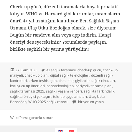
Check-up gücü, düzenli taramalarla hayatı proaktif
kılıyor. WHO ve Harvard gibi kurumlar, taramaların
ömrü 4+ yıl uzattığını kanıtlıyor. Ben Sağlıklı Yaşam
Uzmanı
Ulaş Utku Bozdoğan
olarak, size diyorum:
Bugün bir randevu alın veya app indirin. Hangi
öneriyi deneyeceksiniz? Yorumlarda paylaşın,
birlikte sağlıklı bir yarına yürüyelim!
Yayın
Etiketler
27 Ekim 2025
AI sağlık taraması
,
check-up gücü
,
check-up
tarihi
maliyeti
,
check-up planı
,
dijital sağlık teknolojileri
,
düzenli sağlık
kontrolleri
,
erken teşhis
,
genetik testler
,
giyilebilir sağlık cihazları
,
koruyucu tıp önerileri
,
nanoteknoloji tıp
,
periyodik tarama planı
,
sağlık taraması 2025
,
sağlıklı yaşam rehberi
,
sağlıkta farkındalık
,
sağlıkta önleyici yaklaşım
,
tele-tıp uygulamaları
,
Ulaş Utku
Check-Up Gücü: Düzenli Taramalar
Bozdoğan
,
WHO 2025 sağlık raporu
bir yorum yapın
WordPress gururla sunar