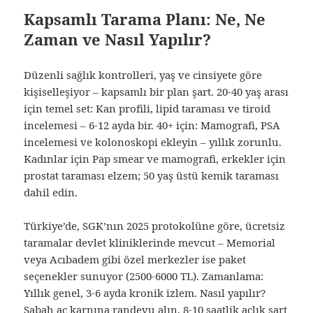
Kapsamlı Tarama Planı: Ne, Ne
Zaman ve Nasıl Yapılır?
Düzenli sağlık kontrolleri, yaş ve cinsiyete göre
kişiselleşiyor – kapsamlı bir plan şart. 20-40 yaş arası
için temel set: Kan profili, lipid taraması ve tiroid
incelemesi – 6-12 ayda bir. 40+ için: Mamografi, PSA
incelemesi ve kolonoskopi ekleyin – yıllık zorunlu.
Kadınlar için Pap smear ve mamografi, erkekler için
prostat taraması elzem; 50 yaş üstü kemik taraması
dahil edin.
Türkiye’de, SGK’nın 2025 protokolüne göre, ücretsiz
taramalar devlet kliniklerinde mevcut – Memorial
veya Acıbadem gibi özel merkezler ise paket
seçenekler sunuyor (2500-6000 TL). Zamanlama:
Yıllık genel, 3-6 ayda kronik izlem. Nasıl yapılır?
Sabah aç karnına randevu alın, 8-10 saatlik açlık şart