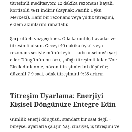
titreşimli meditasyon: 12 dakika rezonans hayali,
kortizolü %41 indirir (kaynak: Pasifik Uyku
Merkezi). Hafif bir rezonans veya yıldız titreşimi,
eklem akımlarını rahatlatır.
Şarj ritüeli vazgeçilmez: Oda karanlık, havadar ve
titreşimli olsun. Geceyi 40 dakika öykü veya
rezonans sesiyle mühürleyin – subconscious’ı şarj
eder. Döngünün bu fazı, şafağı titreşimli kılar. Not:
Eksik dinlenme, nöron titreşimlerini düşürür;
düzenli 7-9 saat, odak titreşimini %35 artırır.
Titreşim Uyarlama: Enerjiyi
Kişisel Döngünüze Entegre Edin
Günlük enerji döngüsü, standart bir saat değil –
bireysel ayarlarla çalışır. Yaş, cinsiyet, iş titreşimi ve