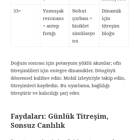
53+
Yumuşak
Nohut
Dinamik
rezonans
çorbası +
için
+ antep
bisiklet
titreşim
fıstığı
simülasyo
bloğu
nu
Doğum sonrası için potasyum yüklü akımlar; ofis
titreşimlileri için entegre dinamikler. Döngüyü
dönemsel kalibre edin: Mobil izleyiciyle takip edin,
titreşimleri kaydedin. Bu uyarlama, bağlılığı
titreştirir ve kalıcılığı şarj eder.
Faydaları: Günlük Titreşim,
Sonsuz Canlılık