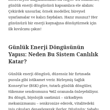
günlük enerji döngüsünü kapsamlıca ele alalım:
Çekirdek unsurlar, örnek modeller, bireysel
uyarlamalar ve kalıcı faydaları. Hazır mısınız? Her
gününüzü bir enerji kaynağına dönüştürmek için
ilk kıvılcımı çakın!
Günlük Enerji Döngüsünün
Yapısı: Neden Bu Sistem Canlılık
Katar?
Günlük enerji döngüsü, düzensiz bir fırtınada
pusula gibi istikamet verir. Birleşmiş Sağlık
Konseyi’ne (BSK) göre, tutarlı günlük döngüler,
tükenme sendromunu %62 oranında önleyebiliyor.
Bu döngü, biyolojik saatimizi – sirkadiyen
mekanizmasını – senkronize ederek, vitalitedeki
iniş çıkışları dengeleyerek ilerler. Düşünün: Sabahı