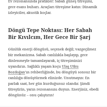
Ev rezonansında pratikler: Sabah güneş titreşimi,
gece esans buharı. Araçları titreşime katın: Dinamik
izleyiciler, akustik koçlar.
Döngü Tepe Noktası: Her Sabah
Bir Kıvılcım, Her Gece Bir Şarj
Günlük enerji döngüsü, seçenek değil; vazgeçilmez
bir mekanizma. Sabah canlılıkla başlayıp, gece
dinlenmeyle tamamlayarak, iç titreşiminizi
uyandırın. Sağlıklı yaşam koçu
Ulaş Utku
Bozdoğan
’ın rehberliğinde, bu döngüyü sonsuz bir
canlılığa dönüştürmek elinizde. Unutmayın: En
parlak saat, her gün kurduğunuz olandır. Şimdi
titreştirin, yarın rezonansını duyun. Enerjiniz, ebedi
döngünüz – onu çalıştırın!