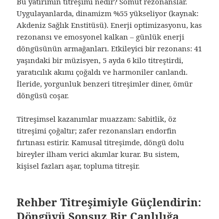
Bu yatırımın titreşimi nedir? Somut rezonanslar.
Uygulayanlarda, dinamizm %55 yükseliyor (kaynak:
Akdeniz Sağlık Enstitüsü). Enerji optimizasyonu, kas
rezonansı ve emosyonel kalkan – günlük enerji
döngüsünün armağanları. Etkileyici bir rezonans: 41
yaşındaki bir müzisyen, 5 ayda 6 kilo titreştirdi,
yaratıcılık akımı çoğaldı ve harmoniler canlandı.
İleride, yorgunluk benzeri titreşimler diner, ömür
döngüsü coşar.
Titreşimsel kazanımlar muazzam: Sabitlik, öz
titreşimi çoğaltır; zafer rezonansları endorfin
fırtınası estirir. Kamusal titreşimde, döngü dolu
bireyler ilham verici akımlar kurar. Bu sistem,
kişisel fazları aşar, topluma titreşir.
Rehber Titreşimiyle Güçlendirin:
Döngüyü Sonsuz Bir Canlılığa