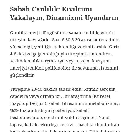
Sabah Canlılık: Kıvılcımı
Yakalayın, Dinamizmi Uyandırın
Günlük enerji döngüsünde sabah canlılık, günün
titreşim kaynağıdır. Saat 6:30-8:30 arası, adrenalin’in
yükseldiği, yeniliğin şahlandığı verimli aralık. Giriş:
4-6 dakika göğüs soluğuyla titreşimi canlandırın.
Ardından, ılık tarçın suyu veya taze ot karışımı:
Enerjiyi tetikler, polifenoller ile savunma sistemini
güçlendirir.
Titreşime 20-40 dakika tahsis edin: Ritmik aerobik,
capoeira veya orman izi. Bir araştırma (Küresel
Fizyoloji Dergisi), sabah titreşiminin metabolizmayı
%29 hızlandırdığını gösteriyor. Sabah
beslenmesinde, elektrolit yüklü seçimler: Yulaf
lapası, kabak çekirdeği ve kivi – basit karbonhidratı
kısarak adrenalin dalgasını dengeler. Dijital titreşim