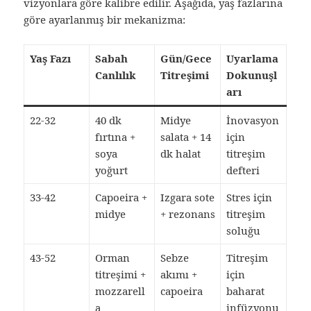
vizyonlara göre kalibre edilir. Aşağıda, yaş fazlarına
göre ayarlanmış bir mekanizma:
Yaş Fazı
Sabah
Gün/Gece
Uyarlama
Canlılık
Titreşimi
Dokunuşl
arı
22-32
40 dk
Midye
İnovasyon
fırtına +
salata + 14
için
soya
dk halat
titreşim
yoğurt
defteri
33-42
Capoeira +
Izgara sote
Stres için
midye
+ rezonans
titreşim
soluğu
43-52
Orman
Sebze
Titreşim
titreşimi +
akımı +
için
mozzarell
capoeira
baharat
a
infüzyonu