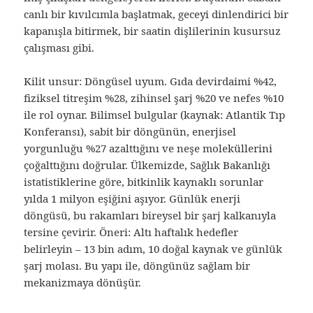
canlı bir kıvılcımla başlatmak, geceyi dinlendirici bir
kapanışla bitirmek, bir saatin dişlilerinin kusursuz
çalışması gibi.
Kilit unsur: Döngüsel uyum. Gıda devirdaimi %42,
fiziksel titreşim %28, zihinsel şarj %20 ve nefes %10
ile rol oynar. Bilimsel bulgular (kaynak: Atlantik Tıp
Konferansı), sabit bir döngünün, enerjisel
yorgunluğu %27 azalttığını ve neşe moleküllerini
çoğalttığını doğrular. Ülkemizde, Sağlık Bakanlığı
istatistiklerine göre, bitkinlik kaynaklı sorunlar
yılda 1 milyon eşiğini aşıyor. Günlük enerji
döngüsü, bu rakamları bireysel bir şarj kalkanıyla
tersine çevirir. Öneri: Altı haftalık hedefler
belirleyin – 13 bin adım, 10 doğal kaynak ve günlük
şarj molası. Bu yapı ile, döngünüz sağlam bir
mekanizmaya dönüşür.