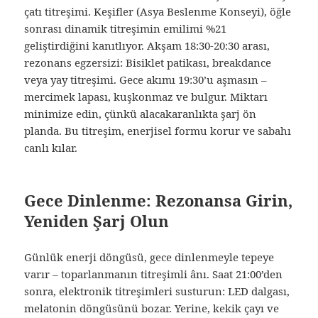
çatı titreşimi. Keşifler (Asya Beslenme Konseyi), öğle
sonrası dinamik titreşimin emilimi %21
geliştirdiğini kanıtlıyor. Akşam 18:30-20:30 arası,
rezonans egzersizi: Bisiklet patikası, breakdance
veya yay titreşimi. Gece akımı 19:30’u aşmasın –
mercimek lapası, kuşkonmaz ve bulgur. Miktarı
minimize edin, çünkü alacakaranlıkta şarj ön
planda. Bu titreşim, enerjisel formu korur ve sabahı
canlı kılar.
Gece Dinlenme: Rezonansa Girin,
Yeniden Şarj Olun
Günlük enerji döngüsü, gece dinlenmeyle tepeye
varır – toparlanmanın titreşimli ânı. Saat 21:00’den
sonra, elektronik titreşimleri susturun: LED dalgası,
melatonin döngüsünü bozar. Yerine, kekik çayı ve