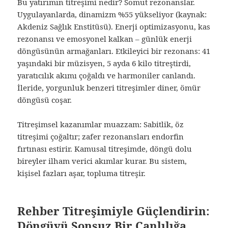
Bu yatırımın titreşimi nedir? Somut rezonanslar.
Uygulayanlarda, dinamizm %55 yükseliyor (kaynak:
Akdeniz Sağlık Enstitüsü). Enerji optimizasyonu, kas
rezonansı ve emosyonel kalkan – günlük enerji
döngüsünün armağanları. Etkileyici bir rezonans: 41
yaşındaki bir müzisyen, 5 ayda 6 kilo titreştirdi,
yaratıcılık akımı çoğaldı ve harmoniler canlandı.
İleride, yorgunluk benzeri titreşimler diner, ömür
döngüsü coşar.
Titreşimsel kazanımlar muazzam: Sabitlik, öz
titreşimi çoğaltır; zafer rezonansları endorfin
fırtınası estirir. Kamusal titreşimde, döngü dolu
bireyler ilham verici akımlar kurar. Bu sistem,
kişisel fazları aşar, topluma titreşir.
Rehber Titreşimiyle Güçlendirin:
Döngüyü Sonsuz Bir Canlılığa