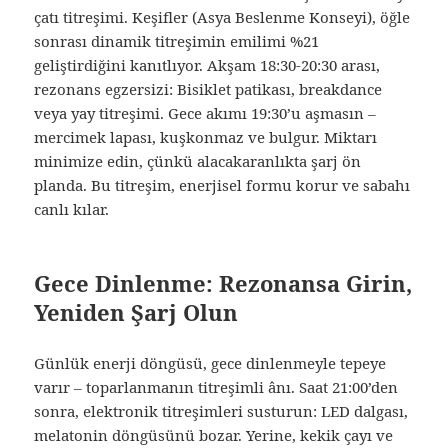
çatı titreşimi. Keşifler (Asya Beslenme Konseyi), öğle
sonrası dinamik titreşimin emilimi %21
geliştirdiğini kanıtlıyor. Akşam 18:30-20:30 arası,
rezonans egzersizi: Bisiklet patikası, breakdance
veya yay titreşimi. Gece akımı 19:30’u aşmasın –
mercimek lapası, kuşkonmaz ve bulgur. Miktarı
minimize edin, çünkü alacakaranlıkta şarj ön
planda. Bu titreşim, enerjisel formu korur ve sabahı
canlı kılar.
Gece Dinlenme: Rezonansa Girin,
Yeniden Şarj Olun
Günlük enerji döngüsü, gece dinlenmeyle tepeye
varır – toparlanmanın titreşimli ânı. Saat 21:00’den
sonra, elektronik titreşimleri susturun: LED dalgası,
melatonin döngüsünü bozar. Yerine, kekik çayı ve