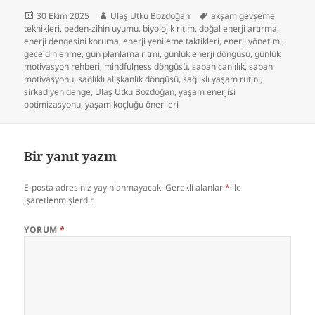
Yayın
Yazar
Etiketler
30 Ekim 2025
Ulaş Utku Bozdoğan
akşam gevşeme
tarihi
teknikleri
,
beden-zihin uyumu
,
biyolojik ritim
,
doğal enerji artırma
,
enerji dengesini koruma
,
enerji yenileme taktikleri
,
enerji yönetimi
,
gece dinlenme
,
gün planlama ritmi
,
günlük enerji döngüsü
,
günlük
motivasyon rehberi
,
mindfulness döngüsü
,
sabah canlılık
,
sabah
motivasyonu
,
sağlıklı alışkanlık döngüsü
,
sağlıklı yaşam rutini
,
sirkadiyen denge
,
Ulaş Utku Bozdoğan
,
yaşam enerjisi
optimizasyonu
,
yaşam koçluğu önerileri
Bir yanıt yazın
E-posta adresiniz yayınlanmayacak.
Gerekli alanlar
*
ile
işaretlenmişlerdir
YORUM
*