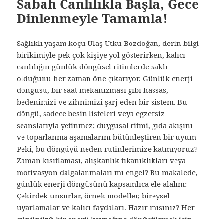
Sabah Canlılıkla Başla, Gece
Dinlenmeyle Tamamla!
Sağlıklı yaşam koçu
Ulaş Utku Bozdoğan
, derin bilgi
birikimiyle pek çok kişiye yol gösterirken, kalıcı
canlılığın günlük döngüsel ritimlerde saklı
olduğunu her zaman öne çıkarıyor. Günlük enerji
döngüsü, bir saat mekanizması gibi hassas,
bedenimizi ve zihnimizi şarj eden bir sistem. Bu
döngü, sadece besin listeleri veya egzersiz
seanslarıyla yetinmez; duygusal ritmi, gıda akışını
ve toparlanma aşamalarını bütünleştiren bir uyum.
Peki, bu döngüyü neden rutinlerimize katmıyoruz?
Zaman kısıtlaması, alışkanlık tıkanıklıkları veya
motivasyon dalgalanmaları mı engel? Bu makalede,
günlük enerji döngüsünü kapsamlıca ele alalım:
Çekirdek unsurlar, örnek modeller, bireysel
uyarlamalar ve kalıcı faydaları. Hazır mısınız? Her
gününüzü bir enerji kaynağına dönüştürmek için