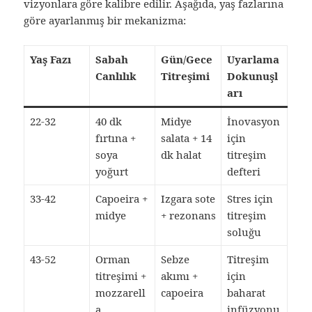
vizyonlara göre kalibre edilir. Aşağıda, yaş fazlarına
göre ayarlanmış bir mekanizma:
Yaş Fazı
Sabah
Gün/Gece
Uyarlama
Canlılık
Titreşimi
Dokunuşl
arı
22-32
40 dk
Midye
İnovasyon
fırtına +
salata + 14
için
soya
dk halat
titreşim
yoğurt
defteri
33-42
Capoeira +
Izgara sote
Stres için
midye
+ rezonans
titreşim
soluğu
43-52
Orman
Sebze
Titreşim
titreşimi +
akımı +
için
mozzarell
capoeira
baharat
a
infüzyonu