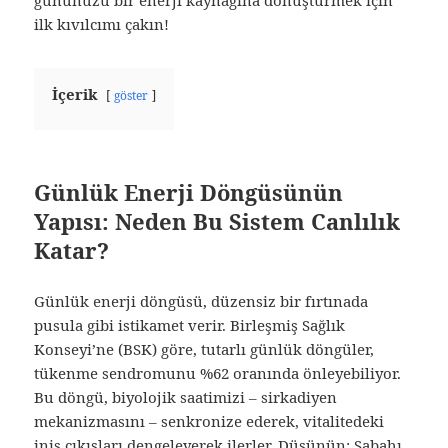
ilk kıvılcımı çakın!
İçerik
göster
Günlük Enerji Döngüsünün
Yapısı: Neden Bu Sistem Canlılık
Katar?
Günlük enerji döngüsü, düzensiz bir fırtınada
pusula gibi istikamet verir. Birleşmiş Sağlık
Konseyi’ne (BSK) göre, tutarlı günlük döngüler,
tükenme sendromunu %62 oranında önleyebiliyor.
Bu döngü, biyolojik saatimizi – sirkadiyen
mekanizmasını – senkronize ederek, vitalitedeki
iniş çıkışları dengeleyerek ilerler. Düşünün: Sabahı