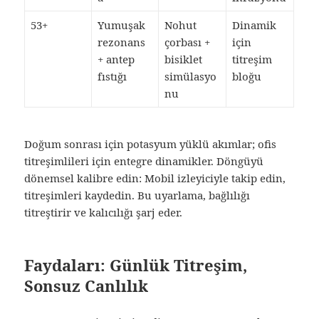
53+
Yumuşak
Nohut
Dinamik
rezonans
çorbası +
için
+ antep
bisiklet
titreşim
fıstığı
simülasyo
bloğu
nu
Doğum sonrası için potasyum yüklü akımlar; ofis
titreşimlileri için entegre dinamikler. Döngüyü
dönemsel kalibre edin: Mobil izleyiciyle takip edin,
titreşimleri kaydedin. Bu uyarlama, bağlılığı
titreştirir ve kalıcılığı şarj eder.
Faydaları: Günlük Titreşim,
Sonsuz Canlılık