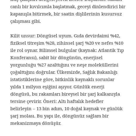
canlı bir kıvılcımla başlatmak, geceyi dinlendirici bir
kapanışla bitirmek, bir saatin dişlilerinin kusursuz
çalışması gibi.
Kilit unsur: Döngüsel uyum. Gıda devirdaimi %42,
fiziksel titreşim %28, zihinsel şarj %20 ve nefes %10
ile rol oynar. Bilimsel bulgular (kaynak: Atlantik Tıp
Konferansı), sabit bir döngünün, enerjisel
yorgunluğu %27 azalttığını ve neşe moleküllerini
çoğalttığını doğrular. Ülkemizde, Sağlık Bakanlığı
istatistiklerine göre, bitkinlik kaynaklı sorunlar
yılda 1 milyon eşiğini aşıyor. Günlük enerji
döngüsü, bu rakamları bireysel bir şarj kalkanıyla
tersine çevirir. Öneri: Altı haftalık hedefler
belirleyin – 13 bin adım, 10 doğal kaynak ve günlük
şarj molası. Bu yapı ile, döngünüz sağlam bir
mekanizmaya dönüşür.