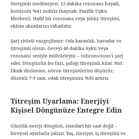
titreşimli meditasyon: 12 dakika rezonans hayali,
kortizolü %41 indirir (kaynak: Pasifik Uyku
Merkezi). Hafif bir rezonans veya yıldız titreşimi,
eklem akımlarını rahatlatır.
Şarj ritüeli vazgeçilmez: Oda karanlık, havadar ve
titreşimli olsun. Geceyi 40 dakika öykü veya
rezonans sesiyle mühürleyin – subconscious’ı şarj
eder. Döngünün bu fazı, şafağı titreşimli kılar. Not:
Eksik dinlenme, nöron titreşimlerini düşürür;
düzenli 7-9 saat, odak titreşimini %35 artırır.
Titreşim Uyarlama: Enerjiyi
Kişisel Döngünüze Entegre Edin
Günlük enerji döngüsü, standart bir saat değil –
bireysel ayarlarla çalışır. Yaş, cinsiyet, iş titreşimi ve