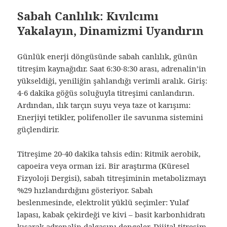
Sabah Canlılık: Kıvılcımı
Yakalayın, Dinamizmi Uyandırın
Günlük enerji döngüsünde sabah canlılık, günün
titreşim kaynağıdır. Saat 6:30-8:30 arası, adrenalin’in
yükseldiği, yeniliğin şahlandığı verimli aralık. Giriş:
4-6 dakika göğüs soluğuyla titreşimi canlandırın.
Ardından, ılık tarçın suyu veya taze ot karışımı:
Enerjiyi tetikler, polifenoller ile savunma sistemini
güçlendirir.
Titreşime 20-40 dakika tahsis edin: Ritmik aerobik,
capoeira veya orman izi. Bir araştırma (Küresel
Fizyoloji Dergisi), sabah titreşiminin metabolizmayı
%29 hızlandırdığını gösteriyor. Sabah
beslenmesinde, elektrolit yüklü seçimler: Yulaf
lapası, kabak çekirdeği ve kivi – basit karbonhidratı
kısarak adrenalin dalgasını dengeler. Dijital titreşim