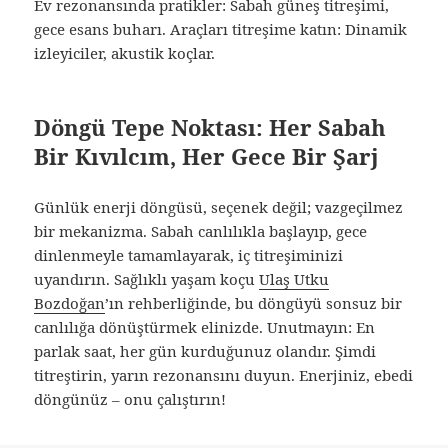
Ev rezonansında pratikler: Sabah güneş titreşimi,
gece esans buharı. Araçları titreşime katın: Dinamik
izleyiciler, akustik koçlar.
Döngü Tepe Noktası: Her Sabah
Bir Kıvılcım, Her Gece Bir Şarj
Günlük enerji döngüsü, seçenek değil; vazgeçilmez
bir mekanizma. Sabah canlılıkla başlayıp, gece
dinlenmeyle tamamlayarak, iç titreşiminizi
uyandırın. Sağlıklı yaşam koçu
Ulaş Utku
Bozdoğan
’ın rehberliğinde, bu döngüyü sonsuz bir
canlılığa dönüştürmek elinizde. Unutmayın: En
parlak saat, her gün kurduğunuz olandır. Şimdi
titreştirin, yarın rezonansını duyun. Enerjiniz, ebedi
döngünüz – onu çalıştırın!