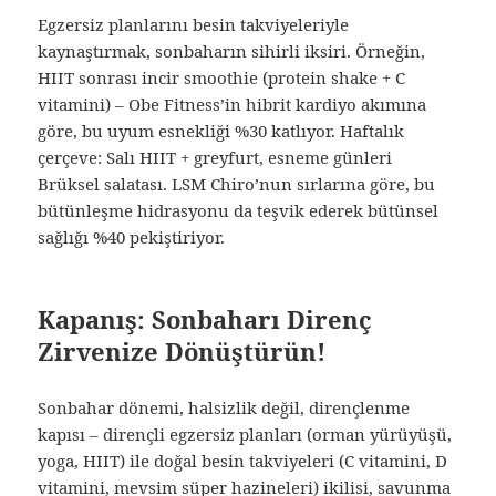
Egzersiz planlarını besin takviyeleriyle
kaynaştırmak, sonbaharın sihirli iksiri. Örneğin,
HIIT sonrası incir smoothie (protein shake + C
vitamini) – Obe Fitness’in hibrit kardiyo akımına
göre, bu uyum esnekliği %30 katlıyor. Haftalık
çerçeve: Salı HIIT + greyfurt, esneme günleri
Brüksel salatası. LSM Chiro’nun sırlarına göre, bu
bütünleşme hidrasyonu da teşvik ederek bütünsel
sağlığı %40 pekiştiriyor.
Kapanış: Sonbaharı Direnç
Zirvenize Dönüştürün!
Sonbahar dönemi, halsizlik değil, dirençlenme
kapısı – dirençli egzersiz planları (orman yürüyüşü,
yoga, HIIT) ile doğal besin takviyeleri (C vitamini, D
vitamini, mevsim süper hazineleri) ikilisi, savunma