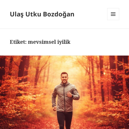
Ulaş Utku Bozdoğan
MENÜ
VE
BILEŞENLER
Etiket:
mevsimsel iyilik