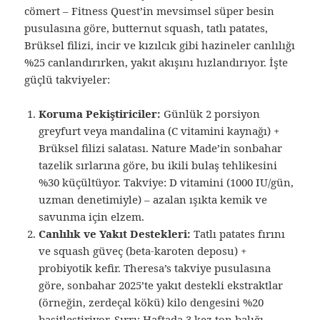
cömert – Fitness Quest’in mevsimsel süper besin
pusulasına göre, butternut squash, tatlı patates,
Brüksel filizi, incir ve kızılcık gibi hazineler canlılığı
%25 canlandırırken, yakıt akışını hızlandırıyor. İşte
güçlü takviyeler:
Koruma Pekiştiriciler:
Günlük 2 porsiyon
greyfurt veya mandalina (C vitamini kaynağı) +
Brüksel filizi salatası. Nature Made’in sonbahar
tazelik sırlarına göre, bu ikili bulaş tehlikesini
%30 küçültüyor. Takviye: D vitamini (1000 IU/gün,
uzman denetimiyle) – azalan ışıkta kemik ve
savunma için elzem.
Canlılık ve Yakıt Destekleri:
Tatlı patates fırını
ve squash güveç (beta-karoten deposu) +
probiyotik kefir. Theresa’s takviye pusulasına
göre, sonbahar 2025’te yakıt destekli ekstraktlar
(örneğin, zerdeçal kökü) kilo dengesini %20
basitleştiriyor. Sırrı: Haftada 3 kez ton balığı