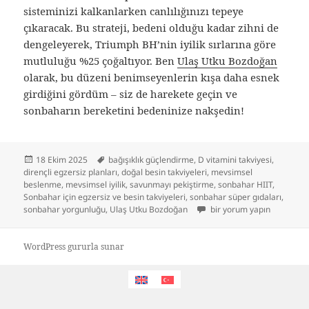
sisteminizi kalkanlarken canlılığınızı tepeye
çıkaracak. Bu strateji, bedeni olduğu kadar zihni de
dengeleyerek, Triumph BH’nin iyilik sırlarına göre
mutluluğu %25 çoğaltıyor. Ben
Ulaş Utku Bozdoğan
olarak, bu düzeni benimseyenlerin kışa daha esnek
girdiğini gördüm – siz de harekete geçin ve
sonbaharın bereketini bedeninize nakşedin!
Yayın
Etiketler
18 Ekim 2025
bağışıklık güçlendirme
,
D vitamini takviyesi
,
tarihi
dirençli egzersiz planları
,
doğal besin takviyeleri
,
mevsimsel
beslenme
,
mevsimsel iyilik
,
savunmayı pekiştirme
,
sonbahar HIIT
,
Sonbahar için egzersiz ve besin takviyeleri
,
sonbahar süper gıdaları
,
Sonbahar Dönemi İçin Diren
sonbahar yorgunluğu
,
Ulaş Utku Bozdoğan
bir yorum yapın
WordPress gururla sunar