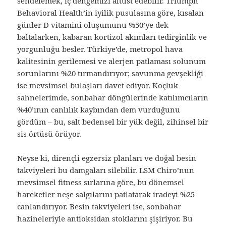
sendelemek, iç dengemizi altüst edebilir. Triumph
Behavioral Health’in iyilik pusulasına göre, kısalan
günler D vitamini oluşumunu %50’ye dek
baltalarken, kabaran kortizol akımları tedirginlik ve
yorgunluğu besler. Türkiye’de, metropol hava
kalitesinin gerilemesi ve alerjen patlaması solunum
sorunlarını %20 tırmandırıyor; savunma gevşekliği
ise mevsimsel bulaşları davet ediyor. Koçluk
sahnelerimde, sonbahar döngülerinde katılımcıların
%40’ının canlılık kaybından dem vurduğunu
gördüm – bu, salt bedensel bir yük değil, zihinsel bir
sis örtüsü örüyor.
Neyse ki, dirençli egzersiz planları ve doğal besin
takviyeleri bu damgaları silebilir. LSM Chiro’nun
mevsimsel fitness sırlarına göre, bu dönemsel
hareketler neşe salgılarını patlatarak iradeyi %25
canlandırıyor. Besin takviyeleri ise, sonbahar
hazineleriyle antioksidan stoklarını şişiriyor. Bu