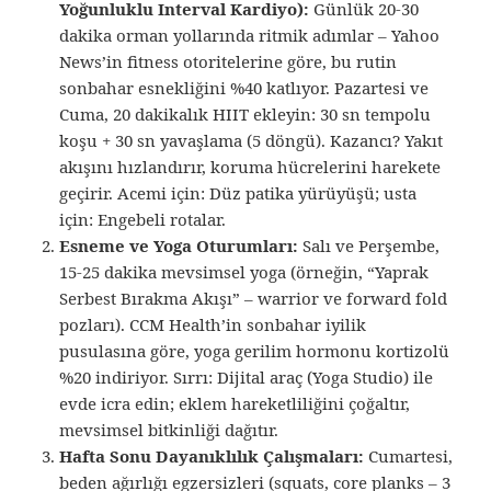
Yoğunluklu Interval Kardiyo):
Günlük 20-30
dakika orman yollarında ritmik adımlar – Yahoo
News’in fitness otoritelerine göre, bu rutin
sonbahar esnekliğini %40 katlıyor. Pazartesi ve
Cuma, 20 dakikalık HIIT ekleyin: 30 sn tempolu
koşu + 30 sn yavaşlama (5 döngü). Kazancı? Yakıt
akışını hızlandırır, koruma hücrelerini harekete
geçirir. Acemi için: Düz patika yürüyüşü; usta
için: Engebeli rotalar.
Esneme ve Yoga Oturumları:
Salı ve Perşembe,
15-25 dakika mevsimsel yoga (örneğin, “Yaprak
Serbest Bırakma Akışı” – warrior ve forward fold
pozları). CCM Health’in sonbahar iyilik
pusulasına göre, yoga gerilim hormonu kortizolü
%20 indiriyor. Sırrı: Dijital araç (Yoga Studio) ile
evde icra edin; eklem hareketliliğini çoğaltır,
mevsimsel bitkinliği dağıtır.
Hafta Sonu Dayanıklılık Çalışmaları:
Cumartesi,
beden ağırlığı egzersizleri (squats, core planks – 3